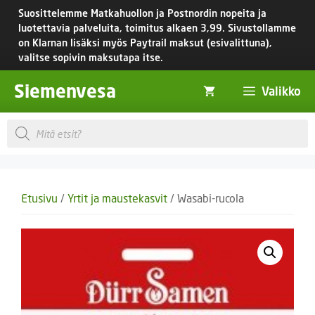
Siirry
Suosittelemme Matkahuollon ja Postnordin nopeita ja
sisältöön
luotettavia palveluita, toimitus
alkaen 3,99.
Sivustollamme
on Klarnan lisäksi myös Paytrail maksut (esivalittuna),
valitse sopivin maksutapa itse.
Siemenvesa
Valikko
Products
search
Etusivu
/
Yrtit ja maustekasvit
/ Wasabi-rucola