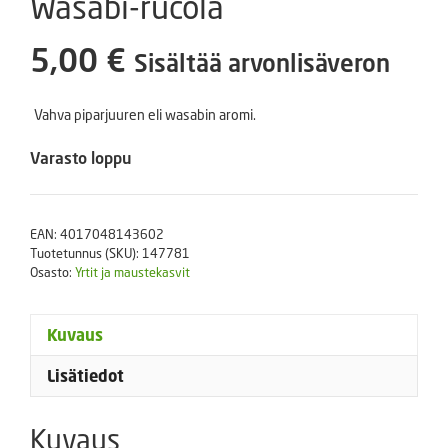
Wasabi-rucola
5,00
€
Sisältää arvonlisäveron
Vahva piparjuuren eli wasabin aromi.
Varasto loppu
EAN:
4017048143602
Tuotetunnus (SKU):
147781
Osasto:
Yrtit ja maustekasvit
Kuvaus
Lisätiedot
Kuvaus