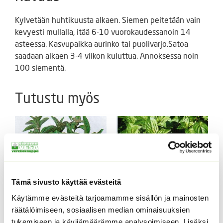
Kylvetään huhtikuusta alkaen. Siemen peitetään vain
kevyesti mullalla, itää 6-10 vuorokaudessanoin 14
asteessa. Kasvupaikka aurinko tai puolivarjo.Satoa
saadaan alkaen 3-4 viikon kuluttua. Annoksessa noin
100 siementä.
Tutustu myös
Tämä sivusto käyttää evästeitä
Käytämme evästeitä tarjoamamme sisällön ja mainosten
räätälöimiseen, sosiaalisen median ominaisuuksien
Piparminttu – eri kokoja
Kanelibasilika 5 g
tukemiseen ja kävijämäärämme analysoimiseen. Lisäksi