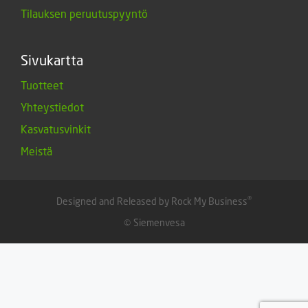
Tilauksen peruutuspyyntö
Sivukartta
Tuotteet
Yhteystiedot
Kasvatusvinkit
Meistä
®
Designed and Released by Rock My Business
© Siemenvesa