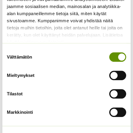
saatavilla
jaamme sosiaalisen median, mainosalan ja analytiikka-
6,00
€
Sisältää arvonlisäveron
Hintaluokka:
2,50
€
–
18,90
€
Sisältää
alan kumppaneillemme tietoja siitä, miten käytät
2,50 €
arvonlisäveron
sivustoamme. Kumppanimme voivat yhdistää näitä
-
18,90 €
tietoja muihin tietoihin, joita olet antanut heille tai joita on
kerätty, kun olet käyttänyt heidän palvelujaan. Lisätietoa
käyttämistämme evästeistä
Suostumuksen
Välttämätön
valinta
Mieltymykset
Lipstikka
Iisoppi
Hintaluokka:
2,50
€
–
22,00
€
Sisältää
3,00
€
Tilastot
Sisältää arvonlisäveron
2,50 €
arvonlisäveron
-
22,00 €
Markkinointi