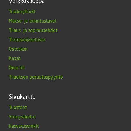
Verkkokauppa
Tuoteryhmät
Maksu- ja toimitustavat
Tilaus- ja sopimusehdot
Tietosuojaseloste
Ostoskori
Kassa
Oma tili
Tilauksen peruutuspyyntö
Sivukartta
Tuotteet
Yhteystiedot
Kasvatusvinkit