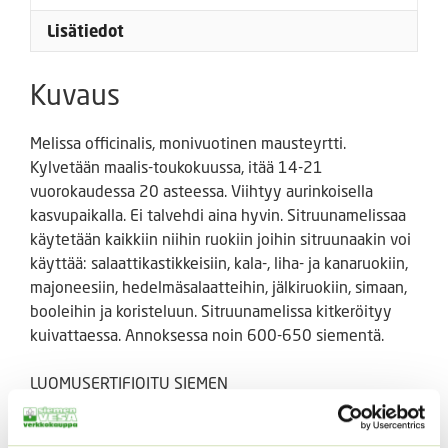
Lisätiedot
Kuvaus
Melissa officinalis, monivuotinen mausteyrtti.
Kylvetään maalis-toukokuussa, itää 14-21
vuorokaudessa 20 asteessa. Viihtyy aurinkoisella
kasvupaikalla. Ei talvehdi aina hyvin. Sitruunamelissaa
käytetään kaikkiin niihin ruokiin joihin sitruunaakin voi
käyttää: salaattikastikkeisiin, kala-, liha- ja kanaruokiin,
majoneesiin, hedelmäsalaatteihin, jälkiruokiin, simaan,
booleihin ja koristeluun. Sitruunamelissa kitkeröityy
kuivattaessa. Annoksessa noin 600-650 siementä.
LUOMUSERTIFIOITU SIEMEN
Tutustu myös