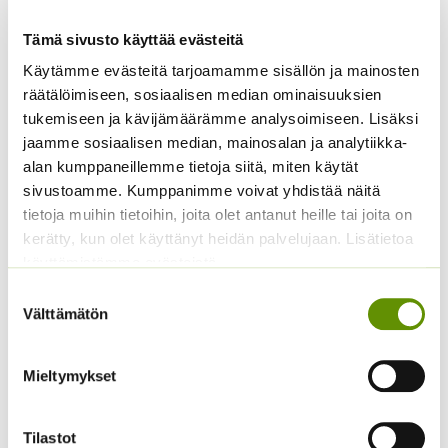
Tämä sivusto käyttää evästeitä
Käytämme evästeitä tarjoamamme sisällön ja mainosten
räätälöimiseen, sosiaalisen median ominaisuuksien
tukemiseen ja kävijämäärämme analysoimiseen. Lisäksi
jaamme sosiaalisen median, mainosalan ja analytiikka-
alan kumppaneillemme tietoja siitä, miten käytät
sivustoamme. Kumppanimme voivat yhdistää näitä
tietoja muihin tietoihin, joita olet antanut heille tai joita on
Ryytisalvia
kerätty, kun olet käyttänyt heidän palvelujaan. Lisätietoa
2,60
€
Sisältää arvonlisäveron
Maustemeirami
käyttämistämme evästeistä
Hintaluokka:
2,00
€
–
5,00
€
Suostumuksen
Sisältää
2,00 €
Välttämätön
arvonlisäveron
valinta
-
5,00 €
Mieltymykset
Tilastot