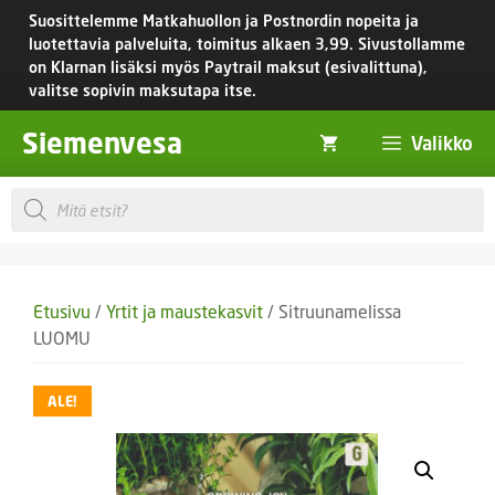
Siirry
Suosittelemme Matkahuollon ja Postnordin nopeita ja
sisältöön
luotettavia palveluita, toimitus
alkaen 3,99.
Sivustollamme
on Klarnan lisäksi myös Paytrail maksut (esivalittuna),
valitse sopivin maksutapa itse.
Siemenvesa
Valikko
Products
search
Etusivu
/
Yrtit ja maustekasvit
/ Sitruunamelissa
LUOMU
ALE!