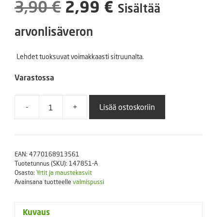
Alkuperäinen
Nykyinen
3,90
€
2,99
€
Sisältää
hinta
hinta
arvonlisäveron
oli:
on:
Lehdet tuoksuvat voimakkaasti sitruunalta.
3,90 €.
2,99 €.
Varastossa
-
+
Lisää ostoskoriin
Sitruunamelissa
LUOMU
määrä
EAN:
4770168913561
Tuotetunnus (SKU):
147851-A
Osasto:
Yrtit ja maustekasvit
Avainsana tuotteelle
valmispussi
Kuvaus