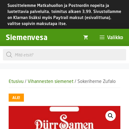
Siirry
Suosittelemme Matkahuollon ja Postnordin nopeita ja
sisältöön
luotettavia palveluita, toimitus
alkaen 3,99.
Sivustollamme
on Klarnan lisäksi myös Paytrail maksut (esivalittuna),
valitse sopivin maksutapa itse.
Siemenvesa
Valikko
Products
search
Etusivu
/
Vihannesten siemenet
/ Sokeriherne Zufalo
ALE!