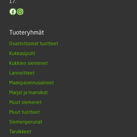
17.
Facebook
Instagram
Tuoteryhmät
Osastottomat tuotteet
Kukkasipulit
Kukkien siemenet
Lannoitteet
Maanparannusaineet
Marjat ja mansikat
Muut siemenet
Muut tuotteet
Siemenperunat
Tarvikkeet