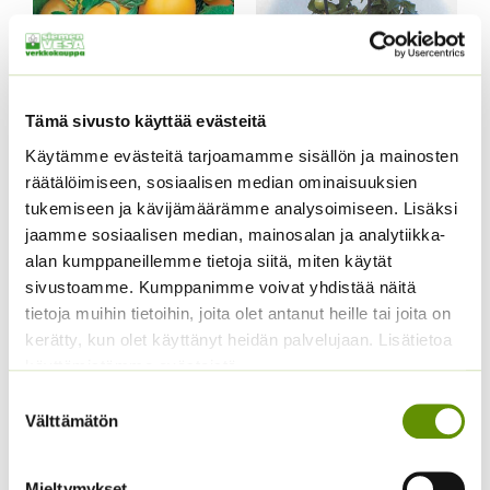
Tämä sivusto käyttää evästeitä
Käytämme evästeitä tarjoamamme sisällön ja mainosten
räätälöimiseen, sosiaalisen median ominaisuuksien
tukemiseen ja kävijämäärämme analysoimiseen. Lisäksi
Tomaatti Goldene
Pensastomaatti Totem
jaamme sosiaalisen median, mainosalan ja analytiikka-
Königin Sperli
F1 10 s.
alan kumppaneillemme tietoja siitä, miten käytät
valmispussi
4,95
€
sivustoamme. Kumppanimme voivat yhdistää näitä
Sisältää arvonlisäveron
ALE!
tietoja muihin tietoihin, joita olet antanut heille tai joita on
kerätty, kun olet käyttänyt heidän palvelujaan. Lisätietoa
Alkuperäinen
Nykyinen
5,50
€
4,99
€
Sisältää
käyttämistämme evästeistä
hinta
hinta
arvonlisäveron
oli:
on:
Suostumuksen
5,50 €.
4,99 €.
Välttämätön
valinta
Mieltymykset