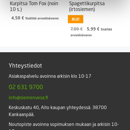
Kurpitsa Tom Fox (noin
Spagettikurpitsa
10 s.)
(irtosiemen)
4,50
€
Sisältää arvonlisäveron
ALE!
Alkuperäinen
Nykyinen
7,00
€
5,99
€
Sisältää
hinta
hinta
arvonlisäveron
oli:
on:
7,00 €.
5,99 €.
Yhteystiedot
Asiakaspalvelu avoinna arkisin klo 10-17
02 631 9700
info@siemenvesa.fi
Keskuskatu 40, Aito kaupan yhteydessä. 38700
Kankaanpää.
Noutopiste avoinna sopimuksen mukaan ja arkisin 10-