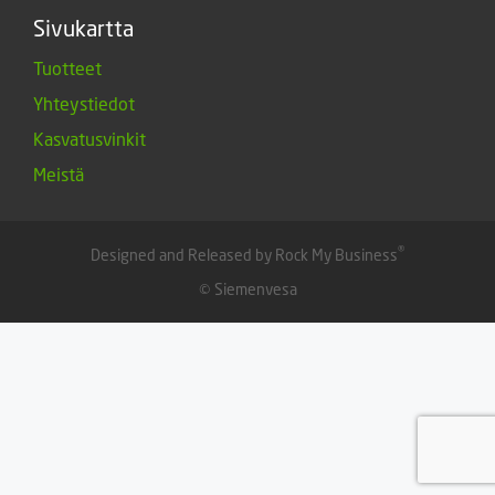
Sivukartta
Tuotteet
Yhteystiedot
Kasvatusvinkit
Meistä
®
Designed and Released by Rock My Business
© Siemenvesa