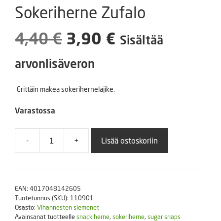
Sokeriherne Zufalo
Alkuperäinen
Nykyinen
4,40
€
3,90
€
Sisältää
hinta
hinta
arvonlisäveron
oli:
on:
Erittäin makea sokerihernelajike.
4,40 €.
3,90 €.
Varastossa
-
+
Lisää ostoskoriin
Sokeriherne
Zufalo
määrä
EAN:
4017048142605
Tuotetunnus (SKU):
110901
Osasto:
Vihannesten siemenet
Avainsanat tuotteelle
snack herne
,
sokeriherne
,
sugar snaps