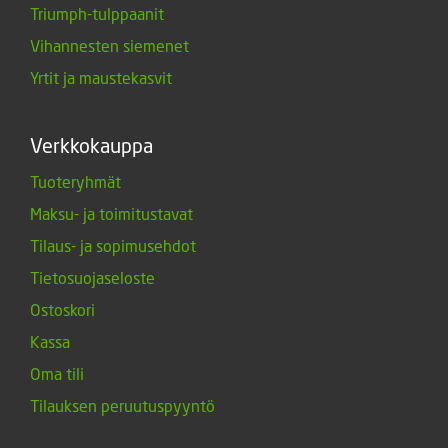
Triumph-tulppaanit
Vihannesten siemenet
Yrtit ja maustekasvit
Verkkokauppa
Tuoteryhmät
Maksu- ja toimitustavat
Tilaus- ja sopimusehdot
Tietosuojaseloste
Ostoskori
Kassa
Oma tili
Tilauksen peruutuspyyntö