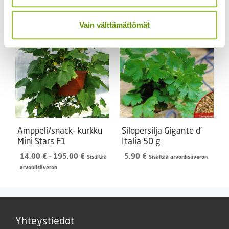
2,50 €
arvonlisäveron
-
Vain välttämättömät
25,00 €
Amppeli/snack- kurkku
Silopersilja Gigante d’
Mini Stars F1
Italia 50 g
Hintaluokka:
14,00
€
–
195,00
€
5,90
€
Sisältää
Sisältää arvonlisäveron
14,00 €
arvonlisäveron
-
195,00 €
Yhteystiedot