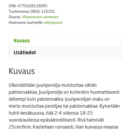
EAN:
4770168128095
Tuotetunnus (SKU):
126101
Osasto:
Vihannesten siemenet
Avainsana tuotteelle
valmispussi
Kuvaus
Lisätiedot
Kuvaus
Ulkonäöltään juuripersilja muistuttaa vähän
palsternakkaa. Juuripersilja on kuitenkin huomattavasti
laihempi kuin palsternakka. Juuripersiljan maku on
mieto muistuttaa persiljaa tai palsternakkaa. Kylvetään
huhti-kesäkuussa, itää 2-4 viikossa 18-25
vuorokaudessa epäsäännöllisesti. Rivi/taimiväli
25cm/8cm. Kastellaan runsaasti, liian kuivassa maassa