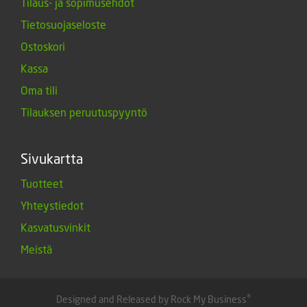
Tilaus- ja sopimusehdot
Tietosuojaseloste
Ostoskori
Kassa
Oma tili
Tilauksen peruutuspyyntö
Sivukartta
Tuotteet
Yhteystiedot
Kasvatusvinkit
Meistä
®
Designed and Released by Rock My Business