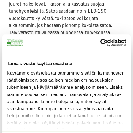
juuret halkeilevat. Harson alla kasvatus suojaa
tuhohyönteisiltä. Satoa saadaan noin 110-150
vuorokautta kylvöstä, toki satoa voi korjata
aikaisemmin, jos haetaan pienempikokoista satoa.
Talvivarastointi viileässä huoneessa, turvekorissa.
Cukrowa juuripersilja kasvaa noin 15 cm pitkäksi.
Annos noin 1000 – 2000 s. 2 grammaa.
Tämä sivusto käyttää evästeitä
Käytämme evästeitä tarjoamamme sisällön ja mainosten
Tutustu myös
räätälöimiseen, sosiaalisen median ominaisuuksien
tukemiseen ja kävijämäärämme analysoimiseen. Lisäksi
jaamme sosiaalisen median, mainosalan ja analytiikka-
alan kumppaneillemme tietoja siitä, miten käytät
sivustoamme. Kumppanimme voivat yhdistää näitä
tietoja muihin tietoihin, joita olet antanut heille tai joita on
kerätty, kun olet käyttänyt heidän palvelujaan. Lisätietoa
käyttämistämme evästeistä