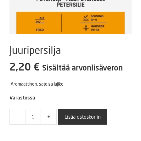
Juuripersilja
2,20
€
Sisältää arvonlisäveron
Aromaattinen, satoisa lajike.
Varastossa
-
+
Lisää ostoskoriin
Juuripersilja
määrä