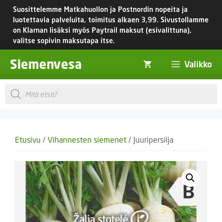
Siirry
Suosittelemme Matkahuollon ja Postnordin nopeita ja
sisältöön
luotettavia palveluita, toimitus
alkaen 3,99.
Sivustollamme
on Klarnan lisäksi myös Paytrail maksut (esivalittuna),
valitse sopivin maksutapa itse.
Siemenvesa
Valikko
Products
search
Etusivu
/
Vihannesten siemenet
/ Juuripersilja