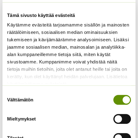
Tämä sivusto käyttää evästeitä
Yrttiselleri, eri
Juuripersilja Puolipitkä
Käytämme evästeitä tarjoamamme sisällön ja mainosten
pakkauskokoja
50 g
räätälöimiseen, sosiaalisen median ominaisuuksien
saatavilla
13,50
€
Sisältää
tukemiseen ja kävijämäärämme analysoimiseen. Lisäksi
Hintaluokka:
2,50
€
–
25,00
€
Sisältää
arvonlisäveron
jaamme sosiaalisen median, mainosalan ja analytiikka-
2,50 €
arvonlisäveron
alan kumppaneillemme tietoja siitä, miten käytät
-
25,00 €
sivustoamme. Kumppanimme voivat yhdistää näitä
tietoja muihin tietoihin, joita olet antanut heille tai joita on
kerätty, kun olet käyttänyt heidän palvelujaan. Lisätietoa
käyttämistämme evästeistä
Suostumuksen
Välttämätön
valinta
Mieltymykset
Punajuuri Pablo F1
Paprika Californian
Wonder
4,90
€
Sisältää arvonlisäveron
Tilastot