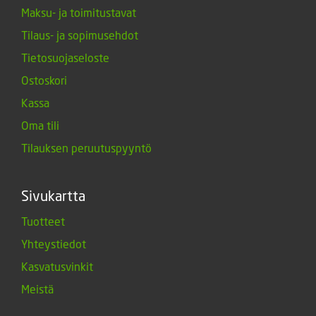
Maksu- ja toimitustavat
Tilaus- ja sopimusehdot
Tietosuojaseloste
Ostoskori
Kassa
Oma tili
Tilauksen peruutuspyyntö
Sivukartta
Tuotteet
Yhteystiedot
Kasvatusvinkit
Meistä