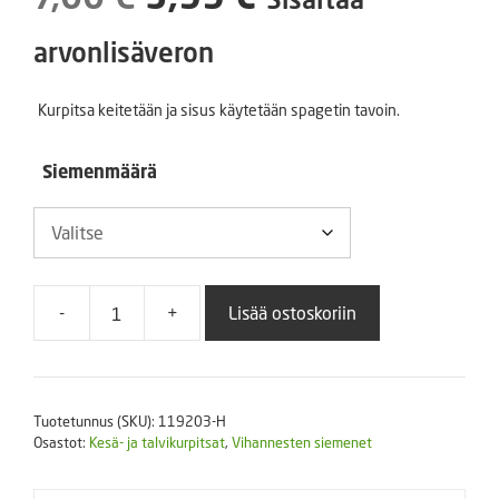
hinta
hinta
arvonlisäveron
oli:
on:
Kurpitsa keitetään ja sisus käytetään spagetin tavoin.
7,00 €.
5,99 €.
Siemenmäärä
-
+
Lisää ostoskoriin
Spagettikurpitsa
(irtosiemen)
määrä
Tuotetunnus (SKU):
119203-H
Osastot:
Kesä- ja talvikurpitsat
,
Vihannesten siemenet