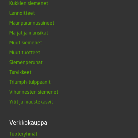
Kukkien siemenet
Lannoitteet
Maanparannusaineet
Marjat ja mansikat
Muut siemenet
Muut tuotteet
Siemenperunat
Tarvikkeet
Triumph-tulppaanit
Vihannesten siemenet
Yrtit ja maustekasvit
Verkkokauppa
Tuoteryhmät