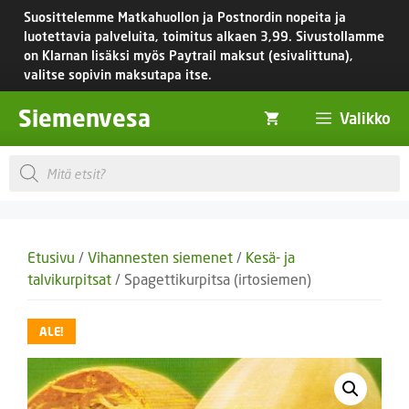
Siirry
Suosittelemme Matkahuollon ja Postnordin nopeita ja
sisältöön
luotettavia palveluita, toimitus
alkaen 3,99.
Sivustollamme
on Klarnan lisäksi myös Paytrail maksut (esivalittuna),
valitse sopivin maksutapa itse.
Siemenvesa
Valikko
Products
search
Etusivu
/
Vihannesten siemenet
/
Kesä- ja
talvikurpitsat
/ Spagettikurpitsa (irtosiemen)
ALE!