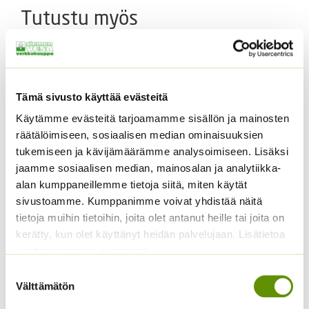
Tutustu myös
Tämä sivusto käyttää evästeitä
Käytämme evästeitä tarjoamamme sisällön ja mainosten
räätälöimiseen, sosiaalisen median ominaisuuksien
tukemiseen ja kävijämäärämme analysoimiseen. Lisäksi
jaamme sosiaalisen median, mainosalan ja analytiikka-
alan kumppaneillemme tietoja siitä, miten käytät
Loistosädekukka
Kivikkosuopayrtti
Arizona Red Shades
sivustoamme. Kumppanimme voivat yhdistää näitä
Hintaluokka:
3,00
€
–
5,25
€
Sisältää
tietoja muihin tietoihin, joita olet antanut heille tai joita on
3,00 €
5,00
€
Sisältää arvonlisäveron
arvonlisäveron
kerätty, kun olet käyttänyt heidän palvelujaan. Lisätietoa
-
5,25 €
käyttämistämme evästeistä
Suostumuksen
Välttämätön
valinta