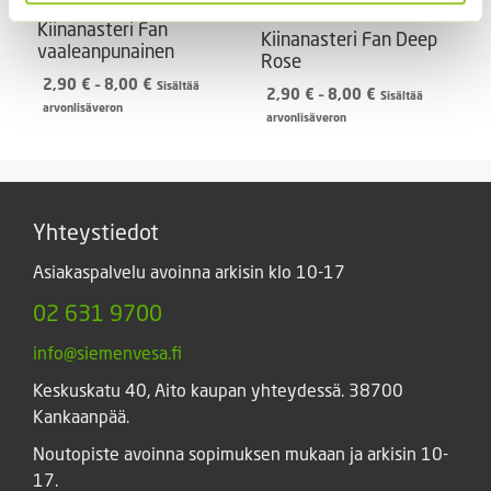
Kiinanasteri Fan
Kiinanasteri Fan Deep
vaaleanpunainen
Rose
Hintaluokka:
2,90
€
–
8,00
€
Sisältää
Hintaluokka:
2,90
€
–
8,00
€
Sisältää
2,90 €
arvonlisäveron
2,90 €
arvonlisäveron
-
-
8,00 €
8,00 €
Yhteystiedot
Asiakaspalvelu avoinna arkisin klo 10-17
02 631 9700
info@siemenvesa.fi
Keskuskatu 40, Aito kaupan yhteydessä. 38700
Kankaanpää.
Noutopiste avoinna sopimuksen mukaan ja arkisin 10-
17.