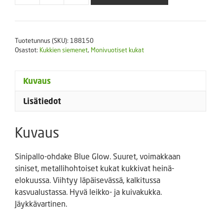
ohdake
Blue
Glow
Tuotetunnus (SKU):
188150
määrä
Osastot:
Kukkien siemenet
,
Monivuotiset kukat
Kuvaus
Lisätiedot
Kuvaus
Sinipallo-ohdake Blue Glow. Suuret, voimakkaan
siniset, metallihohtoiset kukat kukkivat heinä-
elokuussa. Viihtyy läpäisevässä, kalkitussa
kasvualustassa. Hyvä leikko- ja kuivakukka.
Jäykkävartinen.