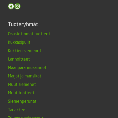
Facebook
Instagram
Tuoteryhmät
Osastottomat tuotteet
Kukkasipulit
Kukkien siemenet
Lannoitteet
Maanparannusaineet
Marjat ja mansikat
Muut siemenet
Muut tuotteet
Siemenperunat
Tarvikkeet
Triumph-tulppaanit