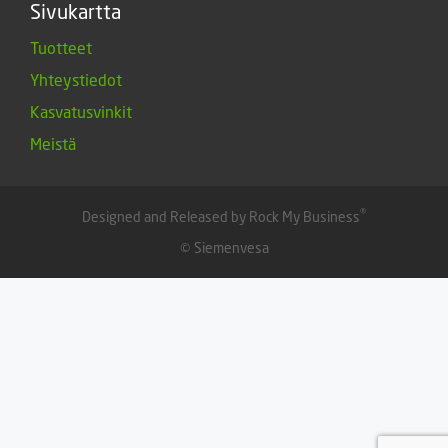
Sivukartta
Tuotteet
Yhteystiedot
Kasvatusvinkit
Meistä
®
Designed and Released by Rock My Business
© Siemenvesa