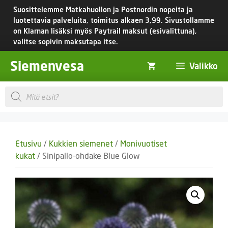
Siirry
Suosittelemme Matkahuollon ja Postnordin nopeita ja
sisältöön
luotettavia palveluita, toimitus
alkaen 3,99.
Sivustollamme
on Klarnan lisäksi myös Paytrail maksut (esivalittuna),
valitse sopivin maksutapa itse.
Siemenvesa
Valikko
Products
search
Etusivu
/
Kukkien siemenet
/
Monivuotiset
kukat
/ Sinipallo-ohdake Blue Glow