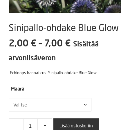
Sinipallo-ohdake Blue Glow
Hintaluokka:
2,00
€
–
7,00
€
Sisältää
2,00 €
arvonlisäveron
-
Echinops bannaticus. Sinipallo-ohdake Blue Glow.
7,00 €
Määrä
-
+
Lisää ostoskoriin
Sinipallo-