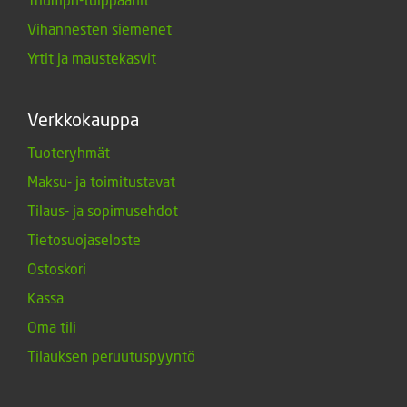
Vihannesten siemenet
Yrtit ja maustekasvit
Verkkokauppa
Tuoteryhmät
Maksu- ja toimitustavat
Tilaus- ja sopimusehdot
Tietosuojaseloste
Ostoskori
Kassa
Oma tili
Tilauksen peruutuspyyntö