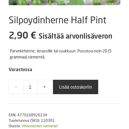
Silpoydinherne Half Pint
2,90
€
Sisältää arvonlisäveron
Parvekeherne, terassille tai ruukkuun. Pussissa noin 20 (5
grammaa) siementä.
Varastossa
-
+
Lisää ostoskoriin
Silpoydinherne
Half
Pint
määrä
EAN:
4770168926134
Tuotetunnus (SKU):
110301
Osasto:
Vihannesten siemenet