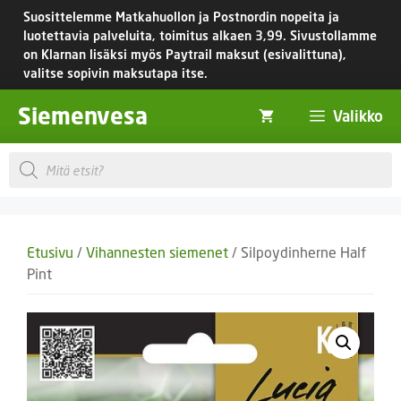
Siirry
Suosittelemme Matkahuollon ja Postnordin nopeita ja
sisältöön
luotettavia palveluita, toimitus
alkaen 3,99.
Sivustollamme
on Klarnan lisäksi myös Paytrail maksut (esivalittuna),
valitse sopivin maksutapa itse.
Siemenvesa
Valikko
Products
search
Etusivu
/
Vihannesten siemenet
/ Silpoydinherne Half
Pint