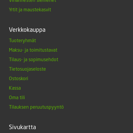
Yrtit ja maustekasvit
Verkkokauppa
Tuoteryhmät
Maksu- ja toimitustavat
Tilaus- ja sopimusehdot
Tietosuojaseloste
Ostoskori
Kassa
Oma tili
Tilauksen peruutuspyyntö
Sivukartta