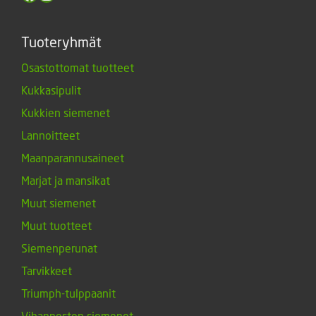
Tuoteryhmät
Osastottomat tuotteet
Kukkasipulit
Kukkien siemenet
Lannoitteet
Maanparannusaineet
Marjat ja mansikat
Muut siemenet
Muut tuotteet
Siemenperunat
Tarvikkeet
Triumph-tulppaanit
Vihannesten siemenet