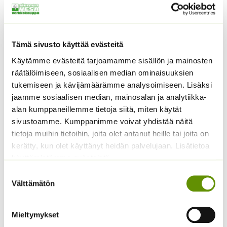
Tämä sivusto käyttää evästeitä
Käytämme evästeitä tarjoamamme sisällön ja mainosten
räätälöimiseen, sosiaalisen median ominaisuuksien
tukemiseen ja kävijämäärämme analysoimiseen. Lisäksi
Tomaatti Goldene
Lehtisalaatti Lollo
jaamme sosiaalisen median, mainosalan ja analytiikka-
Königin Sperli
Rossa
alan kumppaneillemme tietoja siitä, miten käytät
valmispussi
4,50
€
Sisältää arvonlisäveron
sivustoamme. Kumppanimme voivat yhdistää näitä
ALE!
tietoja muihin tietoihin, joita olet antanut heille tai joita on
kerätty, kun olet käyttänyt heidän palvelujaan. Lisätietoa
Alkuperäinen
Nykyinen
5,50
€
4,99
€
Sisältää
hinta
hinta
käyttämistämme evästeistä
arvonlisäveron
oli:
on:
Suostumuksen
5,50 €.
4,99 €.
Välttämätön
valinta
Mieltymykset