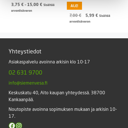
Hintaluokka:
3,75
€
–
15,00
€
Sisältää
ALE!
3,75 €
arvonlisäveron
Alkuperäinen
Nykyinen
7,00
€
5,99
€
-
Sisältää
hinta
hinta
15,00 €
arvonlisäveron
oli:
on:
7,00 €.
5,99 €.
Yhteystiedot
Asiakaspalvelu avoinna arkisin klo 10-17
02 631 9700
info@siemenvesa.fi
Keskuskatu 40, Aito kaupan yhteydessä. 38700
Kankaanpää.
Noutopiste avoinna sopimuksen mukaan ja arkisin 10-
17.
Facebook
Instagram