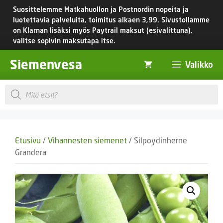
Siirry
Suosittelemme Matkahuollon ja Postnordin nopeita ja
sisältöön
luotettavia palveluita, toimitus
alkaen 3,99.
Sivustollamme
on Klarnan lisäksi myös Paytrail maksut (esivalittuna),
valitse sopivin maksutapa itse.
Siemenvesa
Valikko
Products
search
Etusivu
/
Vihannesten siemenet
/ Silpoydinherne
Grandera