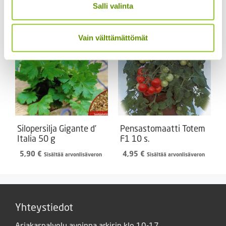
Salli valinta
2,99 €
arvonlisäveron
-
5,00 €
Vain välttämättömät
Silopersilja Gigante d’
Pensastomaatti Totem
Italia 50 g
F1 10 s.
5,90
€
4,95
€
Sisältää arvonlisäveron
Sisältää arvonlisäveron
Yhteystiedot
Asiakaspalvelu avoinna arkisin klo 10-17