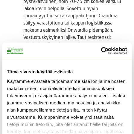
pystykasvuinen, noin 70-75 cm korkea varsi. Ei
lakoa kovin helpolla. Soveltuu hyvin
suoramyyntiin sekä kauppaketjuun. Grandera
säilyy varastoituna tai kaupan logistiikassa
makeana esimerkiksi Onwardia pidempään.
Vastustuskykyinen lajike. Tautiresistenssi:
taimipolte (Fusarium oxy. 1).
Tutustu myös
Tämä sivusto käyttää evästeitä
Käytämme evästeitä tarjoamamme sisällön ja mainosten
räätälöimiseen, sosiaalisen median ominaisuuksien
tukemiseen ja kävijämäärämme analysoimiseen. Lisäksi
jaamme sosiaalisen median, mainosalan ja analytiikka-
alan kumppaneillemme tietoja siitä, miten käytät
sivustoamme. Kumppanimme voivat yhdistää näitä
tietoja muihin tietoihin, joita olet antanut heille tai joita on
kerätty, kun olet käyttänyt heidän palvelujaan. Lisätietoa