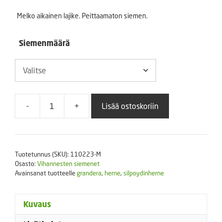
-
Melko aikainen lajike. Peittaamaton siemen.
9,50 €
Siemenmäärä
-
+
Lisää ostoskoriin
Silpoydinherne
Grandera
määrä
Tuotetunnus (SKU):
110223-M
Osasto:
Vihannesten siemenet
Avainsanat tuotteelle
grandera
,
herne
,
silpoydinherne
Kuvaus