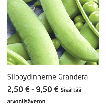
Silpoydinherne Grandera
Hintaluokka:
2,50
€
–
9,50
€
Sisältää
2,50 €
arvonlisäveron