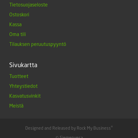
Tietosuojaseloste
Ostoskori
Kassa
Oma tili
Tilauksen peruutuspyyntö
Sivukartta
Tuotteet
Yhteystiedot
Kasvatusvinkit
Meistä
®
Designed and Released by Rock My Business
© Siemenvesa