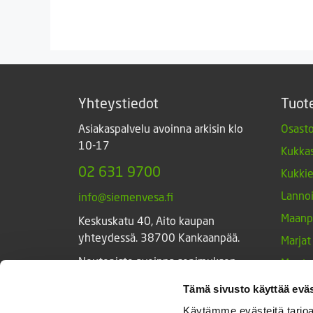
-
9,50 €
Yhteystiedot
Tuot
Asiakaspalvelu avoinna arkisin klo
Osasto
10-17
Kukkas
02 631 9700
Kukki
Lannoi
info@siemenvesa.fi
Maanp
Keskuskatu 40, Aito kaupan
yhteydessä. 38700 Kankaanpää.
Marjat
Noutopiste avoinna sopimuksen
Muut 
mukaan ja arkisin 10-17.
Muut 
Tämä sivusto käyttää eväs
Facebook
Instagram
Sieme
Käytämme evästeitä tarjoa