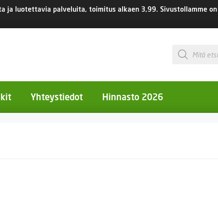
 ja luotettavia palveluita, toimitus
alkaen 3,99.
Sivustollamme on 
Products
search
kit
Yhteystiedot
Hinnasto 2026
otiset kukat
otiset kukat
uotiset kukat
eokset
Ruukut