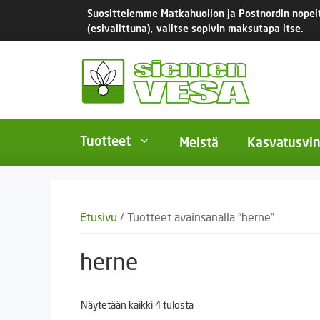
Siirry
Suosittelemme Matkahuollon ja Postnordin nopeita
sisältöön
(esivalittuna), valitse sopivin maksutapa itse.
Tuotteet
Meistä
Kasvatusvin
BIO-luomusiemenet
Yksivu
Etusivu
/ Tuotteet avainsanalla “herne”
Tomaatit
Monivu
Salaatit
Kaksiv
herne
Istukassipulit
Kukkas
Näytetään kaikki 4 tulosta