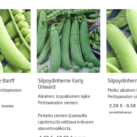
Puutarhatyökalut
Askartelutarvikkeet
e Banff
Silpoydinherne Early
Silpoydinher
Onward
Peittaamaton
Melko aikainen l
Aikainen, isopalkoinen lajike.
Peittaamaton s
Peittaamaton siemen.
Hintaluokka:
€
2,50
€
–
9,50
Sisältää
2,50 €
arvonlisäveron
Peitattu siemen (saatavilla
-
rajoitetusti) valittava erikseen
9,50 €
alasvetovalikosta.