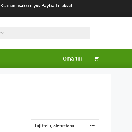
Klarnan lisäksi myös Paytrail maksut
Oma tili
Huonekasvit
Nurmikon siemenet
Viherlannoitus- ja maisemointikasvit