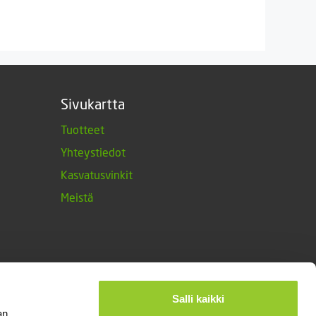
Sivukartta
Tuotteet
Yhteystiedot
Kasvatusvinkit
Meistä
Salli kaikki
an