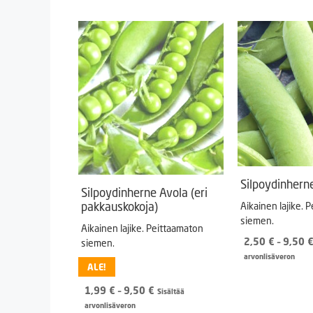
Silpoydinhern
Silpoydinherne Avola (eri
pakkauskokoja)
Aikainen lajike. 
siemen.
Aikainen lajike. Peittaamaton
2,50
€
–
9,50
siemen.
arvonlisäveron
ALE!
Hintaluokka:
1,99
€
–
9,50
€
Sisältää
1,99 €
arvonlisäveron