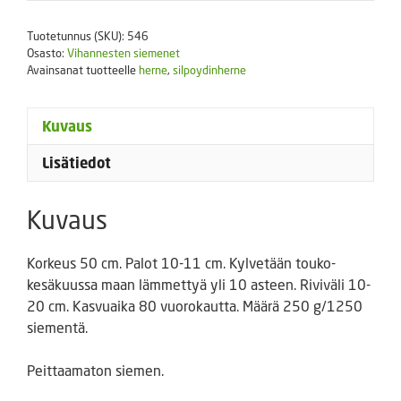
Onward
määrä
Tuotetunnus (SKU):
546
Osasto:
Vihannesten siemenet
Avainsanat tuotteelle
herne
,
silpoydinherne
Kuvaus
Lisätiedot
Kuvaus
Korkeus 50 cm. Palot 10-11 cm. Kylvetään touko-
kesäkuussa maan lämmettyä yli 10 asteen. Riviväli 10-
20 cm. Kasvuaika 80 vuorokautta. Määrä 250 g/1250
siementä.
Peittaamaton siemen.