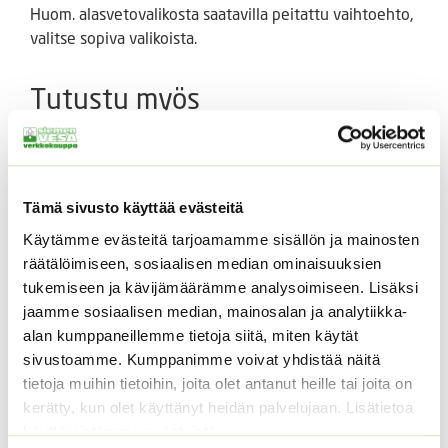
Huom. alasvetovalikosta saatavilla peitattu vaihtoehto,
valitse sopiva valikoista.
Tutustu myös
Tämä sivusto käyttää evästeitä
Käytämme evästeitä tarjoamamme sisällön ja mainosten
räätälöimiseen, sosiaalisen median ominaisuuksien
tukemiseen ja kävijämäärämme analysoimiseen. Lisäksi
jaamme sosiaalisen median, mainosalan ja analytiikka-
alan kumppaneillemme tietoja siitä, miten käytät
Tomaatti Goldene
Lehtiselleri Tall Utah
sivustoamme. Kumppanimme voivat yhdistää näitä
Königin Sperli
valmispussi/eri
valmispussi
pakkauskoot
tietoja muihin tietoihin, joita olet antanut heille tai joita on
kerätty, kun olet käyttänyt heidän palvelujaan. Lisätietoa
Hintaluokka:
3,90
€
–
8,90
€
Sisältää
ALE!
käyttämistämme evästeistä
3,90 €
arvonlisäveron