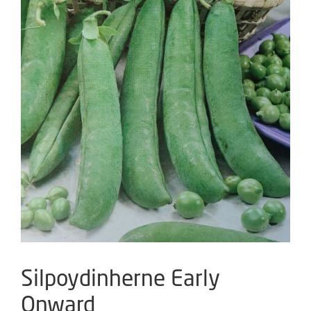
Silpoydinherne Early
Onward