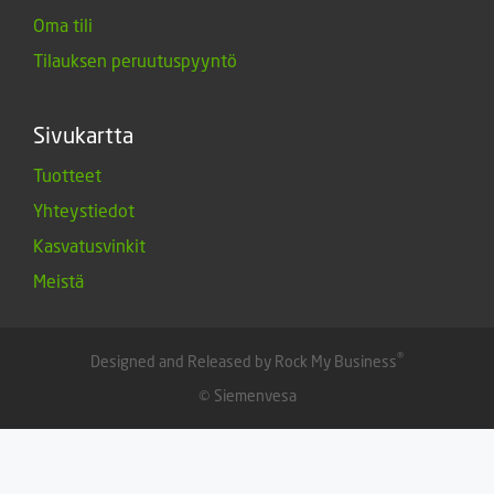
Oma tili
Tilauksen peruutuspyyntö
Sivukartta
Tuotteet
Yhteystiedot
Kasvatusvinkit
Meistä
®
Designed and Released by Rock My Business
© Siemenvesa