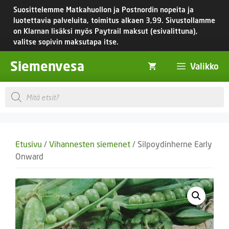
Siirry
Suosittelemme Matkahuollon ja Postnordin nopeita ja
sisältöön
luotettavia palveluita, toimitus
alkaen 3,99.
Sivustollamme
on Klarnan lisäksi myös Paytrail maksut (esivalittuna),
valitse sopivin maksutapa itse.
Siemenvesa
Valikko
Products
search
Etusivu
/
Vihannesten siemenet
/ Silpoydinherne Early
Onward