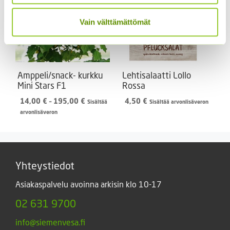
Vain välttämättömät
Amppeli/snack- kurkku
Lehtisalaatti Lollo
Mini Stars F1
Rossa
Hintaluokka:
14,00
€
–
195,00
€
4,50
€
Sisältää
Sisältää arvonlisäveron
14,00 €
arvonlisäveron
-
195,00 €
Yhteystiedot
Asiakaspalvelu avoinna arkisin klo 10-17
02 631 9700
info@siemenvesa.fi