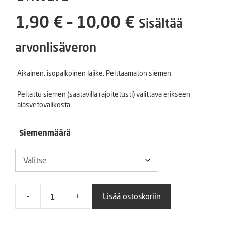
Hintaluokka
1,90
€
–
10,00
€
Sisältää
1,90 €
arvonlisäveron
-
Aikainen, isopalkoinen lajike. Peittaamaton siemen.
10,00 €
Peitattu siemen (saatavilla rajoitetusti) valittava erikseen
alasvetovalikosta.
Siemenmäärä
-
+
Lisää ostoskoriin
Silpoydinherne
Early