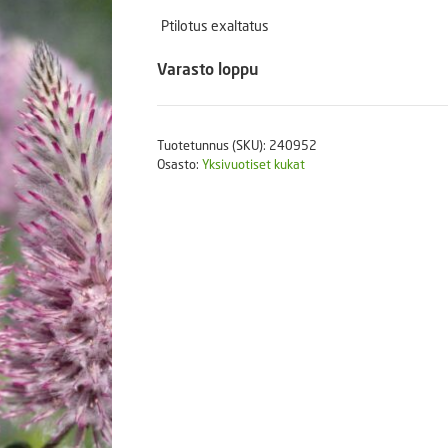
Puutarhatyökalut
Ptilotus exaltatus
Askartelutarvikkeet
Varasto loppu
Tuotetunnus (SKU):
240952
Osasto:
Yksivuotiset kukat