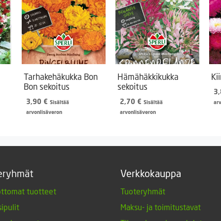
Tarhakehäkukka Bon
Hämähäkkikukka
Ki
Bon sekoitus
sekoitus
3
3,90
€
2,70
€
Sisältää
Sisältää
ar
arvonlisäveron
arvonlisäveron
eryhmät
Verkkokauppa
ttomat tuotteet
Tuoteryhmät
ipulit
Maksu- ja toimitustavat