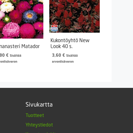
Kukontöyhtö New
inanasteri Matador
Look 40 s.
,80
€
3,60
€
Sisältää
Sisältää
vonlisäveron
arvonlisäveron
Sivukartta
Tuotteet
Yhteystiedot