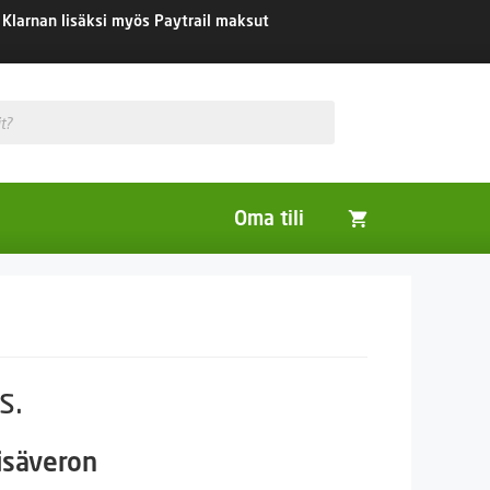
Klarnan lisäksi myös Paytrail maksut
Oma tili
Huonekasvit
Nurmikon siemenet
Viherlannoitus- ja maisemointikasvit
s.
isäveron