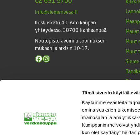
02 631 9700
Kukki
Lannoi
info@siemenvesa.fi
Maanp
Keskuskatu 40, Aito kaupan
yhteydessä. 38700 Kankaanpää.
Marjat
Noutopiste avoinna sopimuksen
Muut 
mukaan ja arkisin 10-17.
Muut 
Facebook
Instagram
Sieme
Tarvik
Triump
Vihan
Tämä sivusto käyttää eväs
Yrtit 
Käytämme evästeitä tarjoa
ominaisuuksien tukemisee
mainosalan ja analytiikka-
Kumppanimme voivat yhdistää 
© Siemenvesa
kun olet käyttänyt heidän 