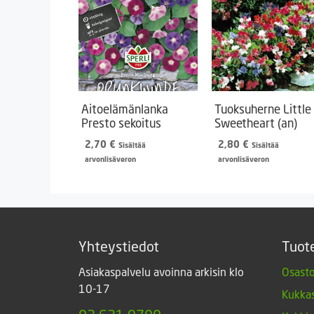
Aitoelämänlanka
Tuoksuherne Little
Presto sekoitus
Sweetheart (an)
2,70
€
2,80
€
Sisältää
Sisältää
arvonlisäveron
arvonlisäveron
Yhteystiedot
Tuot
Asiakaspalvelu avoinna arkisin klo
Osasto
10-17
Kukkas