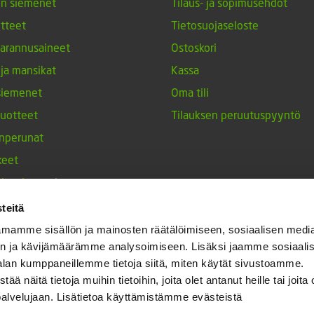
en siemenet
Tilaus- ja sopimusehdot
tteet
Tietosuojaseloste
arannusaineet
Ostoskori
 ja mansikat
Kassa
siemenet
Oma tili
tuotteet
Tilauksen peruutuspyyntö
nperunat
keet
h-tulppaanit
nesten siemenet
teitä
ja maustekasvit
mamme sisällön ja mainosten räätälöimiseen, sosiaalisen medi
n ja kävijämäärämme analysoimiseen. Lisäksi jaamme sosiaali
alan kumppaneillemme tietoja siitä, miten käytät sivustoamme.
näitä tietoja muihin tietoihin, joita olet antanut heille tai joita 
palvelujaan. Lisätietoa käyttämistämme evästeistä