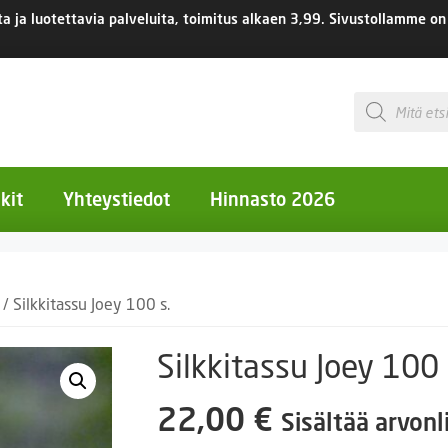
 ja luotettavia palveluita, toimitus
alkaen 3,99.
Sivustollamme on 
Products
search
kit
Yhteystiedot
Hinnasto 2026
otiset kukat
/ Silkkitassu Joey 100 s.
otiset kukat
uotiset kukat
Silkkitassu Joey 100 
eokset
22,00
€
Sisältää arvonl
Ruukut