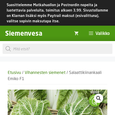
Siirry
Suosittelemme Matkahuollon ja Postnordin nopeita ja
sisältöön
luotettavia palveluita, toimitus
alkaen 3,99.
Sivustollamme
on Klarnan lisäksi myös Paytrail maksut (esivalittuna),
valitse sopivin maksutapa itse.
Siemenvesa
Valikko
Products
search
Etusivu
/
Vihannesten siemenet
/ Salaattikiinankaali
Emiko F1