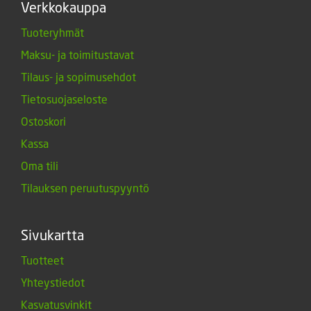
Verkkokauppa
Tuoteryhmät
Maksu- ja toimitustavat
Tilaus- ja sopimusehdot
Tietosuojaseloste
Ostoskori
Kassa
Oma tili
Tilauksen peruutuspyyntö
Sivukartta
Tuotteet
Yhteystiedot
Kasvatusvinkit