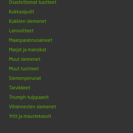
Osastottomat tuotteet
Kukkasipulit
Kukkien siemenet
Lannoitteet
Maanparannusaineet
Marjat ja mansikat
Muut siemenet
Muut tuotteet
Siemenperunat
Tarvikkeet
Triumph-tulppaanit
Vihannesten siemenet
Yrtit ja maustekasvit