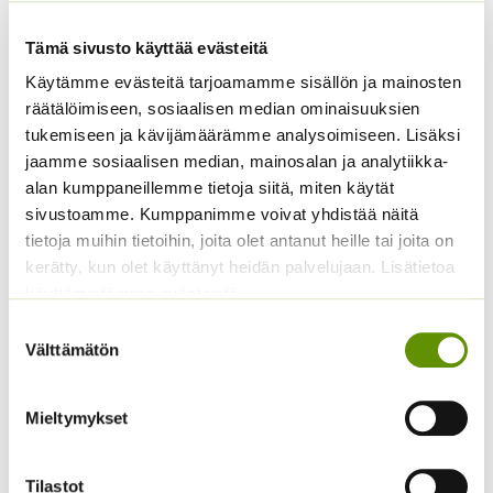
Tämä sivusto käyttää evästeitä
Käytämme evästeitä tarjoamamme sisällön ja mainosten
räätälöimiseen, sosiaalisen median ominaisuuksien
tukemiseen ja kävijämäärämme analysoimiseen. Lisäksi
jaamme sosiaalisen median, mainosalan ja analytiikka-
alan kumppaneillemme tietoja siitä, miten käytät
Yrttiselleri, eri
Pensastomaatti Totem
sivustoamme. Kumppanimme voivat yhdistää näitä
pakkauskokoja
F1 10 s.
tietoja muihin tietoihin, joita olet antanut heille tai joita on
saatavilla
4,95
€
kerätty, kun olet käyttänyt heidän palvelujaan. Lisätietoa
Sisältää arvonlisäveron
Hintaluokka:
2,50
€
–
25,00
€
Sisältää
käyttämistämme evästeistä
2,50 €
arvonlisäveron
Suostumuksen
-
Välttämätön
25,00 €
valinta
Mieltymykset
Tilastot