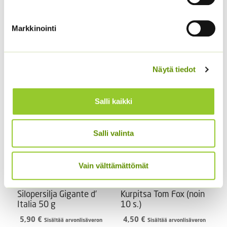
Markkinointi
Pensastomaatti Totem
Spagettikurpitsa Pyza
F1 100 s.
4,50
€
Sisältää arvonlisäveron
24,90
€
Sisältää
Näytä tiedot
arvonlisäveron
Salli kaikki
Salli valinta
Vain välttämättömät
Silopersilja Gigante d’
Kurpitsa Tom Fox (noin
Italia 50 g
10 s.)
5,90
€
4,50
€
Sisältää arvonlisäveron
Sisältää arvonlisäveron