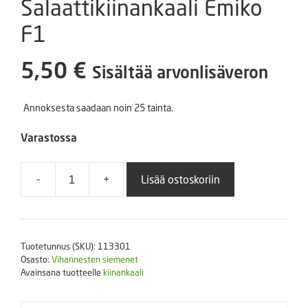
Salaattikiinankaali Emiko
F1
5,50
€
Sisältää arvonlisäveron
Annoksesta saadaan noin 25 tainta.
Varastossa
-
+
Lisää ostoskoriin
Salaattikiinankaali
Emiko
F1
määrä
Tuotetunnus (SKU):
113301
Osasto:
Vihannesten siemenet
Avainsana tuotteelle
kiinankaali