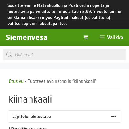
Siirry
Suosittelemme Matkahuollon ja Postnordin nopeita ja
sisältöön
luotettavia palveluita, toimitus
alkaen 3,99.
Sivustollamme
on Klarnan lisäksi myös Paytrail maksut (esivalittuna),
valitse sopivin maksutapa itse.
Siemenvesa
Valikko
Products
search
Etusivu
/ Tuotteet avainsanalla “kiinankaali”
kiinankaali
Näytetään ainoa tulos