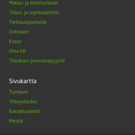
Maksu- ja toimitustavat
Tilaus- ja sopimusehdot
Tietosuojaseloste
Ostoskori
Kassa
Oma tili
Tilauksen peruutuspyyntö
Sivukartta
Tuotteet
Yhteystiedot
Kasvatusvinkit
Meistä