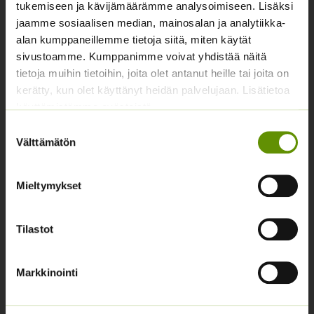
tukemiseen ja kävijämäärämme analysoimiseen. Lisäksi
Yhteystiedot
jaamme sosiaalisen median, mainosalan ja analytiikka-
Asiakaspalvelu avoinna arkisin klo 10-17
alan kumppaneillemme tietoja siitä, miten käytät
sivustoamme. Kumppanimme voivat yhdistää näitä
02 631 9700
tietoja muihin tietoihin, joita olet antanut heille tai joita on
kerätty, kun olet käyttänyt heidän palvelujaan. Lisätietoa
info@siemenvesa.fi
käyttämistämme evästeistä
Keskuskatu 40, Aito kaupan yhteydessä. 38700
Suostumuksen
Kankaanpää.
Välttämätön
valinta
Noutopiste avoinna sopimuksen mukaan ja arkisin 10-
17.
Mieltymykset
Facebook
Instagram
Tilastot
Tuoteryhmät
Osastottomat tuotteet
Markkinointi
Kukkasipulit