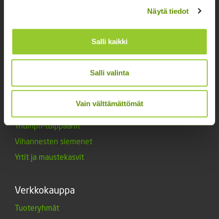
Kukkien siemenet
Näytä tiedot
Lannoitteet
Maanparannusaineet
Salli kaikki
Marjat ja mansikat
Muut siemenet
Salli valinta
Muut tuotteet
Siemenperunat
Vain välttämättömät
Tarvikkeet
Triumph-tulppaanit
Vihannesten siemenet
Yrtit ja maustekasvit
Verkkokauppa
Tuoteryhmät