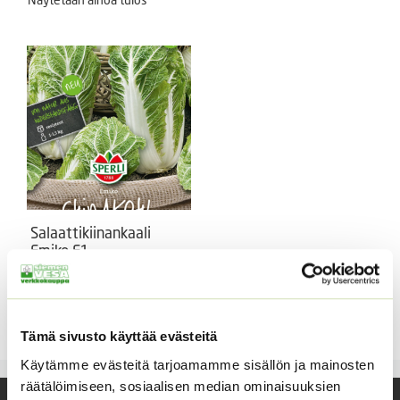
Salaattikiinankaali
Emiko F1
Annoksesta saadaan noin 25
tainta.
5,50
€
Sisältää arvonlisäveron
Tämä sivusto käyttää evästeitä
Käytämme evästeitä tarjoamamme sisällön ja mainosten
räätälöimiseen, sosiaalisen median ominaisuuksien