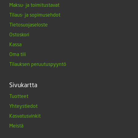
Maksu- ja toimitustavat
Tilaus- ja sopimusehdot
Tietosuojaseloste
Ostoskori
Kassa
Oma tili
Tilauksen peruutuspyyntö
Sivukartta
Tuotteet
Yhteystiedot
Kasvatusvinkit
Meistä