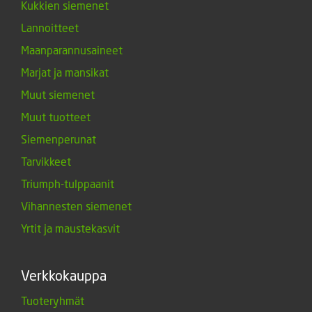
Kukkien siemenet
Lannoitteet
Maanparannusaineet
Marjat ja mansikat
Muut siemenet
Muut tuotteet
Siemenperunat
Tarvikkeet
Triumph-tulppaanit
Vihannesten siemenet
Yrtit ja maustekasvit
Verkkokauppa
Tuoteryhmät