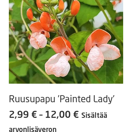
Ruusupapu ’Painted Lady’
Hintaluokka
2,99
€
–
12,00
€
Sisältää
2,99 €
arvonlisäveron