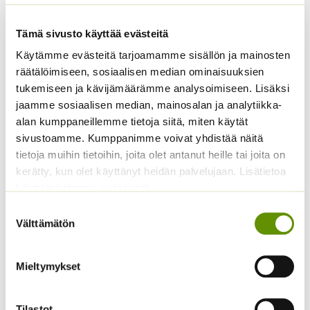
Tämä sivusto käyttää evästeitä
Käytämme evästeitä tarjoamamme sisällön ja mainosten
räätälöimiseen, sosiaalisen median ominaisuuksien
tukemiseen ja kävijämäärämme analysoimiseen. Lisäksi
Kiinanasteri Fan
Kaliforniantuliunikko
sekoitus (noin 100 s.)
Sperli Dalli
jaamme sosiaalisen median, mainosalan ja analytiikka-
alan kumppaneillemme tietoja siitä, miten käytät
3,90
€
5,50
€
Sisältää arvonlisäveron
Sisältää arvonlisäveron
sivustoamme. Kumppanimme voivat yhdistää näitä
tietoja muihin tietoihin, joita olet antanut heille tai joita on
kerätty, kun olet käyttänyt heidän palvelujaan. Lisätietoa
käyttämistämme evästeistä
Suostumuksen
Välttämätön
valinta
Mieltymykset
Aitoelämänlanka
Keltakosmoskukka
Presto sekoitus
Cosmic mix.
Tilastot