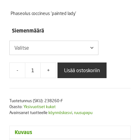
-
Phaseolus coccineus ’painted lady’
12,00 €
Siemenmäärä
-
+
Lisää ostoskoriin
Ruusupapu
'Painted
Lady'
määrä
Tuotetunnus (SKU):
238260-F
Osasto:
Yksivuotiset kukat
Avainsanat tuotteelle
köynnöskasvi
,
ruusupapu
Kuvaus