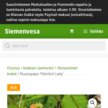
Siirry
Suosittelemme Matkahuollon ja Postnordin nopeita ja
sisältöön
luotettavia palveluita, toimitus
alkaen 3,99.
Sivustollamme
on Klarnan lisäksi myös Paytrail maksut (esivalittuna),
valitse sopivin maksutapa itse.
Siemenvesa
Valikko
Products
search
Etusivu
/
Kukkien siemenet
/
Yksivuotiset
kukat
/ Ruusupapu ’Painted Lady’
ALE!