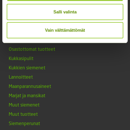
Noutopiste avoinna sopimuksen mukaan ja arkisin 10-
17.
Salli valinta
Facebook
Instagram
Vain välttämättömät
Tuoteryhmät
Osastottomat tuotteet
Kukkasipulit
Kukkien siemenet
Lannoitteet
Maanparannusaineet
Marjat ja mansikat
Muut siemenet
Muut tuotteet
Siemenperunat