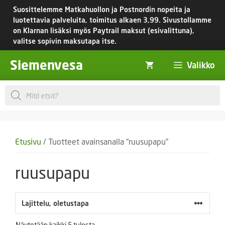
Siirry
Suosittelemme Matkahuollon ja Postnordin nopeita ja
sisältöön
luotettavia palveluita, toimitus
alkaen 3,99.
Sivustollamme
on Klarnan lisäksi myös Paytrail maksut (esivalittuna),
valitse sopivin maksutapa itse.
Siemenvesa
Valikko
Products
search
Etusivu
/ Tuotteet avainsanalla “ruusupapu”
ruusupapu
Näytetään kaikki 5 tulosta