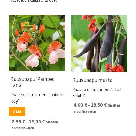
Ruusupapu ’Painted
Ruusupapu musta
Lady’
Phaseolus coccineus ’black
Phaseolus coccineus ’painted
knight’
lady’
Hintaluokka:
4,00
€
–
18,50
€
Sisältää
4,00 €
ALE!
arvonlisäveron
-
Hintaluokka:
2,99
€
–
12,00
€
18,50 €
Sisältää
2,99 €
arvonlisäveron
-