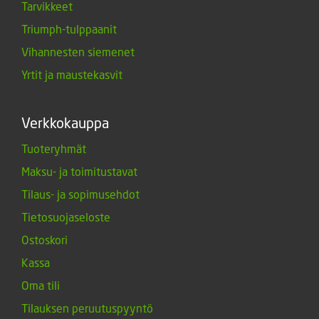
Tarvikkeet
Triumph-tulppaanit
Vihannesten siemenet
Yrtit ja maustekasvit
Verkkokauppa
Tuoteryhmät
Maksu- ja toimitustavat
Tilaus- ja sopimusehdot
Tietosuojaseloste
Ostoskori
Kassa
Oma tili
Tilauksen peruutuspyyntö