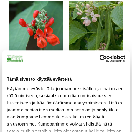
12,00 €
Ruusupapu punainen
Ruusupapu sunset
Phaseolus coccineus
Phaseolus coccineus ’sunset’
Tämä sivusto käyttää evästeitä
Hintaluokka:
Hintaluokka:
4,50
€
–
16,50
€
4,00
€
–
19,00
€
Sisältää
Sisältää
4,50 €
4,00 €
arvonlisäveron
arvonlisäveron
Käytämme evästeitä tarjoamamme sisällön ja mainosten
-
-
räätälöimiseen, sosiaalisen median ominaisuuksien
16,50 €
19,00 €
tukemiseen ja kävijämäärämme analysoimiseen. Lisäksi
jaamme sosiaalisen median, mainosalan ja analytiikka-
alan kumppaneillemme tietoja siitä, miten käytät
sivustoamme. Kumppanimme voivat yhdistää näitä
tietoja muihin tietoihin, joita olet antanut heille tai joita on