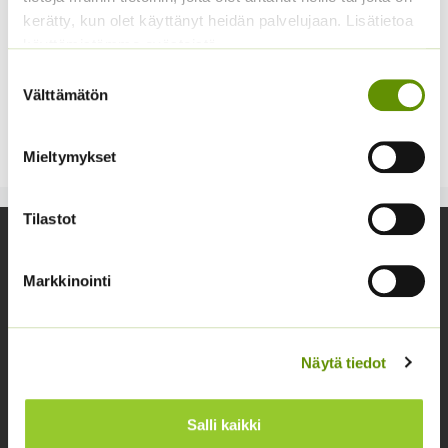
kerätty, kun olet käyttänyt heidän palvelujaan. Lisätietoa
käyttämistämme evästeistä
Suostumuksen
Tarhapapu ’Red Swan’
Välttämätön
valinta
Phaseolus vulgaris
4,50
€
Sisältää arvonlisäveron
Mieltymykset
Tilastot
Yhteystiedot
Markkinointi
Asiakaspalvelu avoinna arkisin klo 10-17
02 631 9700
info@siemenvesa.fi
Näytä tiedot
Keskuskatu 40, Aito kaupan yhteydessä. 38700
Kankaanpää.
Salli kaikki