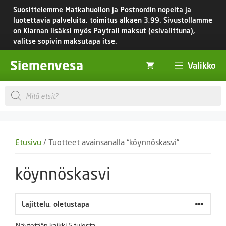
Siirry
Suosittelemme Matkahuollon ja Postnordin nopeita ja
sisältöön
luotettavia palveluita, toimitus
alkaen 3,99.
Sivustollamme
on Klarnan lisäksi myös Paytrail maksut (esivalittuna),
valitse sopivin maksutapa itse.
Siemenvesa
Valikko
Products
search
Etusivu
/ Tuotteet avainsanalla “köynnöskasvi”
köynnöskasvi
Näytetään kaikki 5 tulosta