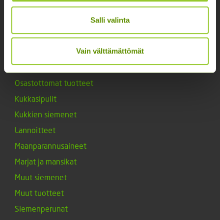
Noutopiste avoinna sopimuksen mukaan ja arkisin 10-
17.
Salli valinta
Facebook
Instagram
Vain välttämättömät
Tuoteryhmät
Osastottomat tuotteet
Kukkasipulit
Kukkien siemenet
Lannoitteet
Maanparannusaineet
Marjat ja mansikat
Muut siemenet
Muut tuotteet
Siemenperunat