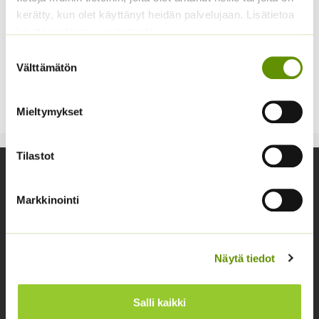
kerätty, kun olet käyttänyt heidän palvelujaan. Lisätietoa
käyttämistämme evästeistä
Suostumuksen
Tarhapapu ’Red Swan’
Välttämätön
valinta
Phaseolus vulgaris
4,50
€
Sisältää arvonlisäveron
Mieltymykset
Tilastot
Yhteystiedot
Markkinointi
Asiakaspalvelu avoinna arkisin klo 10-17
02 631 9700
info@siemenvesa.fi
Näytä tiedot
Keskuskatu 40, Aito kaupan yhteydessä. 38700
Kankaanpää.
Salli kaikki