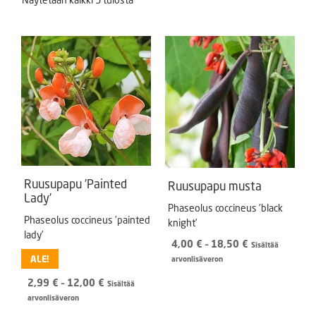
Ruusupapu ’Painted
Ruusupapu musta
Lady’
Phaseolus coccineus ’black
Phaseolus coccineus ’painted
knight’
lady’
Hintaluokka:
4,00
€
–
18,50
€
Sisältää
4,00 €
ALE!
arvonlisäveron
-
Hintaluokka:
2,99
€
–
12,00
€
18,50 €
Sisältää
2,99 €
arvonlisäveron
-