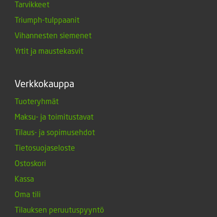
Tarvikkeet
Triumph-tulppaanit
Vihannesten siemenet
Yrtit ja maustekasvit
Verkkokauppa
Tuoteryhmät
Maksu- ja toimitustavat
Tilaus- ja sopimusehdot
Tietosuojaseloste
Ostoskori
Kassa
Oma tili
Tilauksen peruutuspyyntö