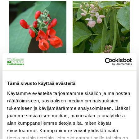
12,00 €
Ruusupapu punainen
Ruusupapu sunset
Phaseolus coccineus
Phaseolus coccineus ’sunset’
Tämä sivusto käyttää evästeitä
Hintaluokka:
Hintaluokka:
4,50
€
–
16,50
€
4,00
€
–
19,00
€
Sisältää
Sisältää
4,50 €
4,00 €
arvonlisäveron
arvonlisäveron
Käytämme evästeitä tarjoamamme sisällön ja mainosten
-
-
räätälöimiseen, sosiaalisen median ominaisuuksien
16,50 €
19,00 €
tukemiseen ja kävijämäärämme analysoimiseen. Lisäksi
jaamme sosiaalisen median, mainosalan ja analytiikka-
alan kumppaneillemme tietoja siitä, miten käytät
sivustoamme. Kumppanimme voivat yhdistää näitä
tietoja muihin tietoihin, joita olet antanut heille tai joita on