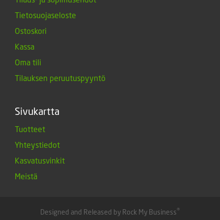
Tietosuojaseloste
Ostoskori
Kassa
Oma tili
Tilauksen peruutuspyyntö
Sivukartta
Tuotteet
Yhteystiedot
Kasvatusvinkit
Meistä
®
Designed and Released by Rock My Business