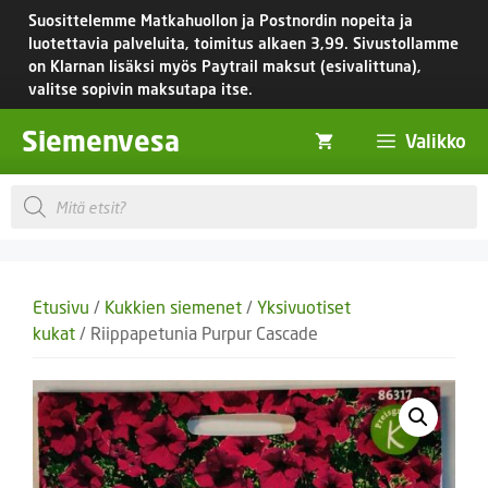
Siirry
Suosittelemme Matkahuollon ja Postnordin nopeita ja
sisältöön
luotettavia palveluita, toimitus
alkaen 3,99.
Sivustollamme
on Klarnan lisäksi myös Paytrail maksut (esivalittuna),
valitse sopivin maksutapa itse.
Siemenvesa
Valikko
Products
search
Etusivu
/
Kukkien siemenet
/
Yksivuotiset
kukat
/ Riippapetunia Purpur Cascade