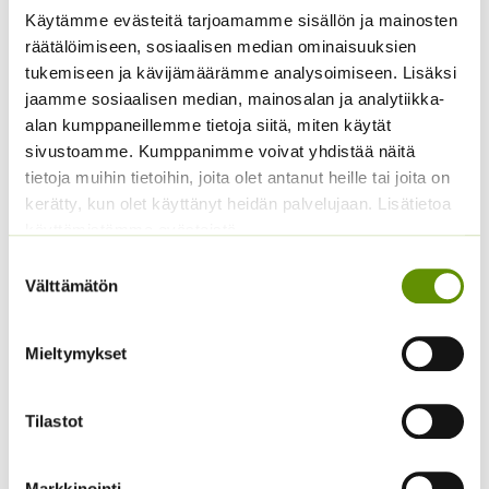
Käytämme evästeitä tarjoamamme sisällön ja mainosten
räätälöimiseen, sosiaalisen median ominaisuuksien
Tuoksuherne Little
Kiinanasteri Benary’s
tukemiseen ja kävijämäärämme analysoimiseen. Lisäksi
Sweetheart (an)
Princess
jaamme sosiaalisen median, mainosalan ja analytiikka-
(jättiläisprinsessa) 100
2,80
€
Sisältää arvonlisäveron
alan kumppaneillemme tietoja siitä, miten käytät
s.
sivustoamme. Kumppanimme voivat yhdistää näitä
4,90
€
Sisältää arvonlisäveron
tietoja muihin tietoihin, joita olet antanut heille tai joita on
kerätty, kun olet käyttänyt heidän palvelujaan. Lisätietoa
käyttämistämme evästeistä
Suostumuksen
Välttämätön
valinta
Mieltymykset
Tilastot
Aitoelämänlanka
Keltakosmoskukka
Presto sekoitus
Cosmic mix.
2,70
€
Sisältää arvonlisäveron
ALE!
Markkinointi