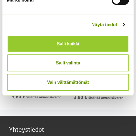
Alkuperäinen
Nykyinen
4,20
€
3,20
€
Sisältää
hinta
hinta
arvonlisäveron
oli:
on:
Näytä tiedot
4,20 €.
3,20 €.
Salli kaikki
Salli valinta
Kukontöyhtö New Look
Vain välttämättömät
40 s.
Kiinanasteri Matador
3,60
€
3,80
€
Sisältää arvonlisäveron
Sisältää arvonlisäveron
Yhteystiedot