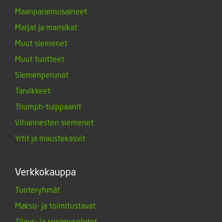
Maanparannusaineet
Marjat ja mansikat
Muut siemenet
Muut tuotteet
Siemenperunat
Tarvikkeet
Triumph-tulppaanit
Vihannesten siemenet
Yrtit ja maustekasvit
Verkkokauppa
Tuoteryhmät
Maksu- ja toimitustavat
Tilaus- ja sopimusehdot