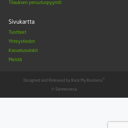
Tilauksen peruutuspyyntö
Sivukartta
Tuotteet
Yhteystiedot
Kasvatusvinkit
Meistä
®
Designed and Released by Rock My Business
© Siemenvesa