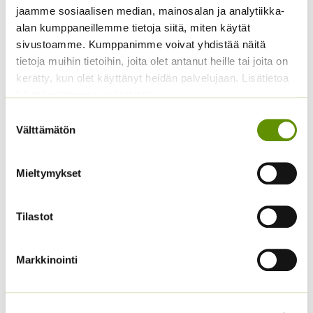
sekoitus
jaamme sosiaalisen median, mainosalan ja analytiikka-
3,60
€
Sisältää arvonlisäveron
3,00
€
alan kumppaneillemme tietoja siitä, miten käytät
Sisältää arvonlisäveron
sivustoamme. Kumppanimme voivat yhdistää näitä
tietoja muihin tietoihin, joita olet antanut heille tai joita on
kerätty, kun olet käyttänyt heidän palvelujaan. Lisätietoa
käyttämistämme evästeistä
Suostumuksen
Välttämätön
valinta
Mieltymykset
Jänönhäntä ’Bunny
Kiinanasteri Hulk (50 s)
Tails’
4,00
€
Tilastot
Sisältää arvonlisäveron
5,00
€
Sisältää arvonlisäveron
Markkinointi