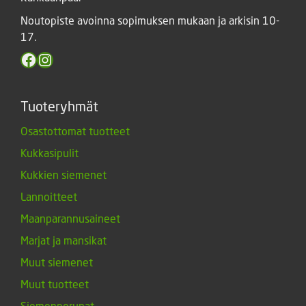
Noutopiste avoinna sopimuksen mukaan ja arkisin 10-
17.
Facebook
Instagram
Tuoteryhmät
Osastottomat tuotteet
Kukkasipulit
Kukkien siemenet
Lannoitteet
Maanparannusaineet
Marjat ja mansikat
Muut siemenet
Muut tuotteet
Siemenperunat