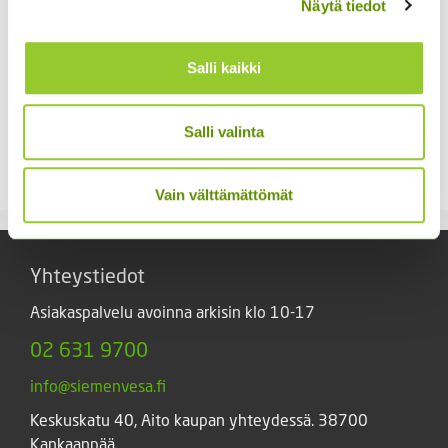
Näytä tiedot
Salli kaikki
Punakosmoskukka
Kääpiöauringonkukka
Salli valinta
Sperli’s Mix Dreams
Pacino Mix
5,20
€
3,60
€
Sisältää arvonlisäveron
Sisältää arvonlisäveron
Vain välttämättömät
Yhteystiedot
Asiakaspalvelu avoinna arkisin klo 10-17
02 631 9700
info@siemenvesa.fi
Keskuskatu 40, Aito kaupan yhteydessä. 38700
Kankaanpää.