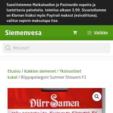
Siirry
Suosittelemme Matkahuollon ja Postnordin nopeita ja
sisältöön
luotettavia palveluita, toimitus
alkaen 3,99.
Sivustollamme
on Klarnan lisäksi myös Paytrail maksut (esivalittuna),
valitse sopivin maksutapa itse.
Siemenvesa
Valikko
Products
search
Etusivu
/
Kukkien siemenet
/
Yksivuotiset
kukat
/ Riippapelargoni Summer Showers F1