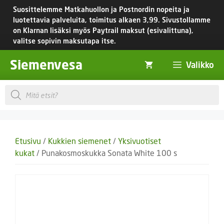
Siirry
Suosittelemme Matkahuollon ja Postnordin nopeita ja
sisältöön
luotettavia palveluita, toimitus
alkaen 3,99.
Sivustollamme
on Klarnan lisäksi myös Paytrail maksut (esivalittuna),
valitse sopivin maksutapa itse.
Siemenvesa
Valikko
Products
search
Etusivu
/
Kukkien siemenet
/
Yksivuotiset
kukat
/ Punakosmoskukka Sonata White 100 s