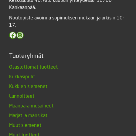
Kankaanpää.
Noutopiste avoinna sopimuksen mukaan ja arkisin 10-
17.
Facebook
Instagram
Tuoteryhmät
Osastottomat tuotteet
Kukkasipulit
Kukkien siemenet
Lannoitteet
Maanparannusaineet
Marjat ja mansikat
Muut siemenet
Muut tuotteet