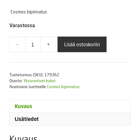
Cosmos bipinnatus
Varastossa
-
+
Lisää ostoskoriin
Punakosmoskukka
Sonata
White
100
Tuotetunnus (SKU):
179362
s
Osasto:
Yksivuotiset kukat
määrä
Avainsana tuotteelle
Cosmos bipinnatus
Kuvaus
Lisätiedot
Kuvaus