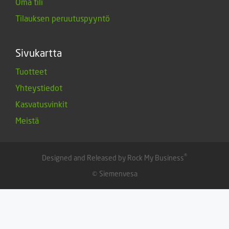
Oma tili
Tilauksen peruutuspyyntö
Sivukartta
Tuotteet
Yhteystiedot
Kasvatusvinkit
Meistä
®
Designed and Released by Rock My Business
© Siemenvesa