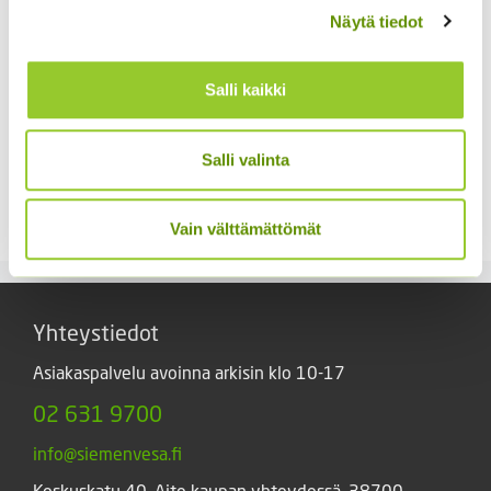
Näytä tiedot
Salli kaikki
Kukontöyhtö New Look
40 s.
Kiinanasteri Benary’s
Princess
3,60
€
Sisältää arvonlisäveron
Salli valinta
(jättiläisprinsessa) 100
s.
4,90
€
Sisältää arvonlisäveron
Vain välttämättömät
Yhteystiedot
Asiakaspalvelu avoinna arkisin klo 10-17
02 631 9700
info@siemenvesa.fi
Keskuskatu 40, Aito kaupan yhteydessä. 38700