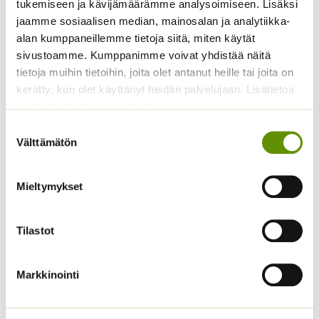
tukemiseen ja kävijämäärämme analysoimiseen. Lisäksi
2,80
€
2,70
€
jaamme sosiaalisen median, mainosalan ja analytiikka-
Sisältää arvonlisäveron
Sisältää arvonlisäveron
alan kumppaneillemme tietoja siitä, miten käytät
sivustoamme. Kumppanimme voivat yhdistää näitä
tietoja muihin tietoihin, joita olet antanut heille tai joita on
kerätty, kun olet käyttänyt heidän palvelujaan. Lisätietoa
käyttämistämme evästeistä
Suostumuksen
Välttämätön
valinta
Mieltymykset
Kiinanasteri Matador
Kiinanasteri Fan
sekoitus (noin 100 s.)
3,80
€
Sisältää arvonlisäveron
3,90
€
Sisältää arvonlisäveron
Tilastot
Markkinointi