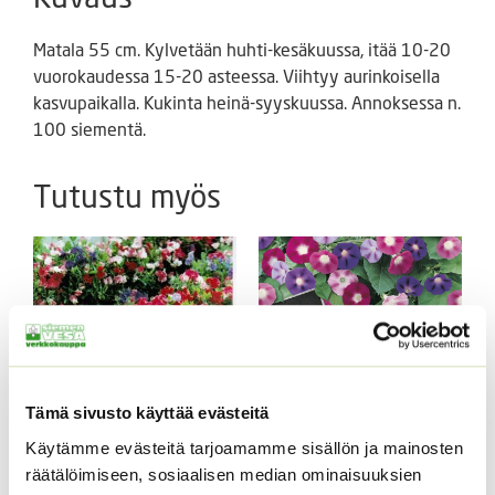
Matala 55 cm. Kylvetään huhti-kesäkuussa, itää 10-20
vuorokaudessa 15-20 asteessa. Viihtyy aurinkoisella
kasvupaikalla. Kukinta heinä-syyskuussa. Annoksessa n.
100 siementä.
Tutustu myös
Tämä sivusto käyttää evästeitä
Käytämme evästeitä tarjoamamme sisällön ja mainosten
Tuoksuherne Little
Aitoelämänlanka
räätälöimiseen, sosiaalisen median ominaisuuksien
Sweetheart (an)
Presto sekoitus