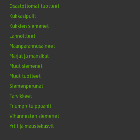
Osastottomat tuotteet
Kukkasipulit
Kukkien siemenet
Lannoitteet
Maanparannusaineet
Marjat ja mansikat
Muut siemenet
Muut tuotteet
Siemenperunat
Tarvikkeet
Triumph-tulppaanit
Vihannesten siemenet
Yrtit ja maustekasvit