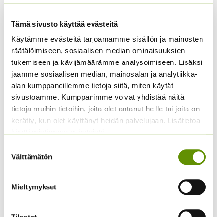
Tämä sivusto käyttää evästeitä
Käytämme evästeitä tarjoamamme sisällön ja mainosten
räätälöimiseen, sosiaalisen median ominaisuuksien
tukemiseen ja kävijämäärämme analysoimiseen. Lisäksi
Spagettikurpitsa
Juuripersilja Puolipitkä
jaamme sosiaalisen median, mainosalan ja analytiikka-
(irtosiemen)
50 g
alan kumppaneillemme tietoja siitä, miten käytät
13,50
€
sivustoamme. Kumppanimme voivat yhdistää näitä
Sisältää
ALE!
arvonlisäveron
tietoja muihin tietoihin, joita olet antanut heille tai joita on
Alkuperäinen
Nykyinen
7,00
€
5,99
€
Sisältää
kerätty, kun olet käyttänyt heidän palvelujaan. Lisätietoa
hinta
hinta
arvonlisäveron
käyttämistämme evästeistä
oli:
on:
7,00 €.
5,99 €.
Suostumuksen
Välttämätön
valinta
Mieltymykset
Tilastot