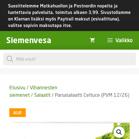
Siirry
Suosittelemme Matkahuollon ja Postnordin nopeita ja
sisältöön
luotettavia palveluita, toimitus
alkaen 3,99.
Sivustollamme
on Klarnan lisäksi myös Paytrail maksut (esivalittuna),
valitse sopivin maksutapa itse.
Siemenvesa
Valikko
Products
search
Etusivu
/
Vihannesten
siemenet
/
Salaatit
/ Parsasalaatti Celtuce (PVM 12/26)
ALE!