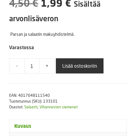
Alkuperäinen
Nykyinen
4,50
€
1,99
€
Sisältää
hinta
hinta
arvonlisäveron
oli:
on:
Parsan ja salaatin makuyhdistelmä.
4,50 €.
1,99 €.
Varastossa
-
+
Lisää ostoskoriin
Parsasalaatti
Celtuce
(PVM
12/26)
EAN:
4017048111540
määrä
Tuotetunnus (SKU):
133101
Osastot:
Salaatit
,
Vihannesten siemenet
Kuvaus