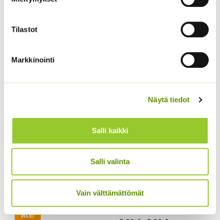
Tilastot
Yrttiselleri
Lehtisalaatti Lollo
Rossa
2,10
€
Sisältää arvonlisäveron
Markkinointi
4,50
€
Sisältää arvonlisäveron
Näytä tiedot
Salli kaikki
Salli valinta
Tomaatti Goldene
Lehtisalaatti Lollo
Königin Sperli
Bionda
Vain välttämättömät
valmispussi
ALE!
ALE!