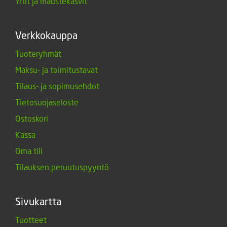
Yrtit ja maustekasvit
Verkkokauppa
Tuoteryhmät
Maksu- ja toimitustavat
Tilaus- ja sopimusehdot
Tietosuojaseloste
Ostoskori
Kassa
Oma tili
Tilauksen peruutuspyyntö
Sivukartta
Tuotteet