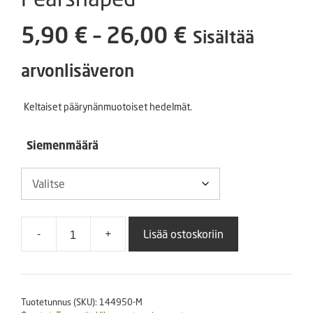
Hintaluokka
5,90
€
–
26,00
€
Sisältää
5,90 €
arvonlisäveron
-
Keltaiset päärynänmuotoiset hedelmät.
26,00 €
Siemenmäärä
-
+
Lisää ostoskoriin
Päärynätomaatti
Yellow
Pearshaped
määrä
Tuotetunnus (SKU):
144950-M