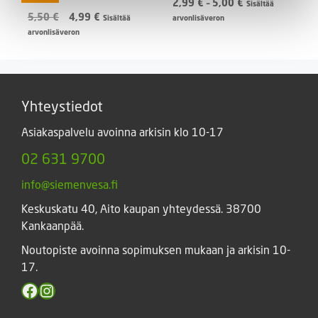
Hintaluokka:
2,99
€
–
5,00
€
Sisältää
Alkuperäinen
Nykyinen
2,99 €
5,50
€
4,99
€
Sisältää
arvonlisäveron
hinta
hinta
-
arvonlisäveron
oli:
on:
5,00 €
5,50 €.
4,99 €.
Yhteystiedot
Asiakaspalvelu avoinna arkisin klo 10-17
02 631 9700
info@siemenvesa.fi
Keskuskatu 40, Aito kaupan yhteydessä. 38700
Kankaanpää.
Noutopiste avoinna sopimuksen mukaan ja arkisin 10-
17.
Facebook
Instagram