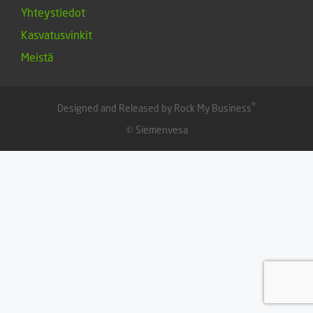
Yhteystiedot
Kasvatusvinkit
Meistä
®
Designed and Released by Rock My Business
© Siemenvesa