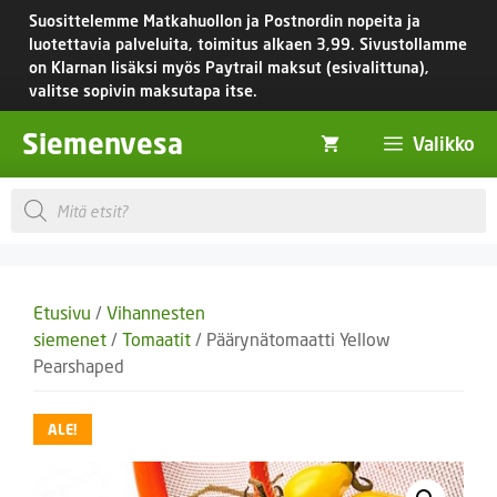
Siirry
Suosittelemme Matkahuollon ja Postnordin nopeita ja
sisältöön
luotettavia palveluita, toimitus
alkaen 3,99.
Sivustollamme
on Klarnan lisäksi myös Paytrail maksut (esivalittuna),
valitse sopivin maksutapa itse.
Siemenvesa
Valikko
Products
search
Etusivu
/
Vihannesten
siemenet
/
Tomaatit
/ Päärynätomaatti Yellow
Pearshaped
ALE!