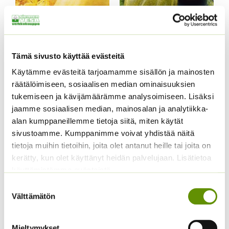
Tämä sivusto käyttää evästeitä
Käytämme evästeitä tarjoamamme sisällön ja mainosten
räätälöimiseen, sosiaalisen median ominaisuuksien
Spagettikurpitsa
Avomaankurkku Lemon
tukemiseen ja kävijämäärämme analysoimiseen. Lisäksi
(irtosiemen)
Apple
jaamme sosiaalisen median, mainosalan ja analytiikka-
Hintaluokka:
3,75
€
–
15,00
€
Sisältää
ALE!
alan kumppaneillemme tietoja siitä, miten käytät
3,75 €
arvonlisäveron
Alkuperäinen
Nykyinen
sivustoamme. Kumppanimme voivat yhdistää näitä
7,00
€
5,99
€
-
Sisältää
hinta
hinta
15,00 €
tietoja muihin tietoihin, joita olet antanut heille tai joita on
arvonlisäveron
oli:
on:
kerätty, kun olet käyttänyt heidän palvelujaan. Lisätietoa
7,00 €.
5,99 €.
käyttämistämme evästeistä
Suostumuksen
Välttämätön
valinta
Mieltymykset