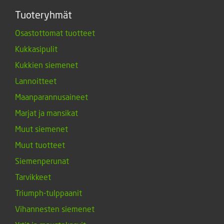
Tuoteryhmät
Osastottomat tuotteet
Kukkasipulit
Kukkien siemenet
Lannoitteet
Maanparannusaineet
Marjat ja mansikat
Muut siemenet
Muut tuotteet
Siemenperunat
Tarvikkeet
Triumph-tulppaanit
Vihannesten siemenet