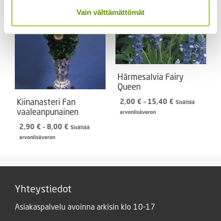
Vain välttämättömät
Härmesalvia Fairy
Queen
Kiinanasteri Fan
Hintaluokka:
2,00
€
–
15,40
€
Sisältää
vaaleanpunainen
2,00 €
arvonlisäveron
-
Hintaluokka:
2,90
€
–
8,00
€
Sisältää
15,40 €
2,90 €
arvonlisäveron
-
8,00 €
Yhteystiedot
Asiakaspalvelu avoinna arkisin klo 10-17