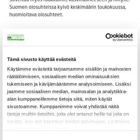
Suomen olosuhteissa kylvö keskimäärin toukokuussa,
huomioitava olosuhteet.
Tutustu myös
Tämä sivusto käyttää evästeitä
Käytämme evästeitä tarjoamamme sisällön ja mainosten
räätälöimiseen, sosiaalisen median ominaisuuksien
tukemiseen ja kävijämäärämme analysoimiseen. Lisäksi
jaamme sosiaalisen median, mainosalan ja analytiikka-
alan kumppaneillemme tietoja siitä, miten käytät
sivustoamme. Kumppanimme voivat yhdistää näitä
Amurinmaksaruoho
Tarhakukonkannus
tietoja muihin tietoihin, joita olet antanut heille tai joita on
Sedum selskianum
sekoitus
kerätty, kun olet käyttänyt heidän palvelujaan. Lisätietoa
Spirit
3,00
€
Sisältää arvonlisäveron
käyttämistämme evästeistä
Hintaluokka:
4,40
€
–
22,50
€
Sisältää
4,40 €
Suostumuksen
arvonlisäveron