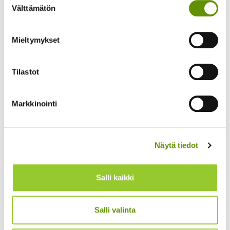
-
Välttämätön
valinta
22,50 €
Mieltymykset
Tilastot
Markkinointi
Kiinanasteri Fan
sekoitus (noin 100 s.)
Näytä tiedot
3,90
€
Sisältää arvonlisäveron
Kiinanasteri Fan Deep
Rose
Hintaluokka:
2,90
€
–
8,00
€
Salli kaikki
Sisältää
2,90 €
arvonlisäveron
-
8,00 €
Salli valinta