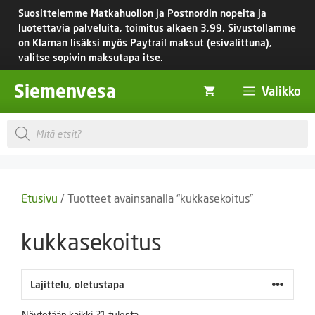
Siirry
Suosittelemme Matkahuollon ja Postnordin nopeita ja
sisältöön
luotettavia palveluita, toimitus
alkaen 3,99.
Sivustollamme
on Klarnan lisäksi myös Paytrail maksut (esivalittuna),
valitse sopivin maksutapa itse.
Siemenvesa
Valikko
Products
search
Etusivu
/ Tuotteet avainsanalla “kukkasekoitus”
kukkasekoitus
Näytetään kaikki 21 tulosta