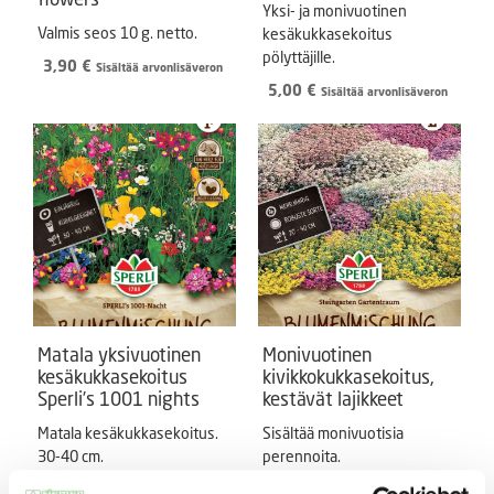
Yksi- ja monivuotinen
Valmis seos 10 g. netto.
kesäkukkasekoitus
pölyttäjille.
3,90
€
Sisältää arvonlisäveron
5,00
€
Sisältää arvonlisäveron
Matala yksivuotinen
Monivuotinen
kesäkukkasekoitus
kivikkokukkasekoitus,
Sperli’s 1001 nights
kestävät lajikkeet
Matala kesäkukkasekoitus.
Sisältää monivuotisia
30-40 cm.
perennoita.
6,00
€
4,99
€
Sisältää arvonlisäveron
Sisältää arvonlisäveron