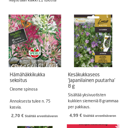
Hämähäkkikukka
Kesäkukkaseos
sekoitus
’Japanilainen puutarha’
8 g
Cleome spinosa
Sisältää yksivuotisten
kukkien siemeniä 8 grammaa
Annoksesta tulee n. 75
per pakkaus.
kasvia.
4,99
€
2,70
€
Sisältää arvonlisäveron
Sisältää arvonlisäveron