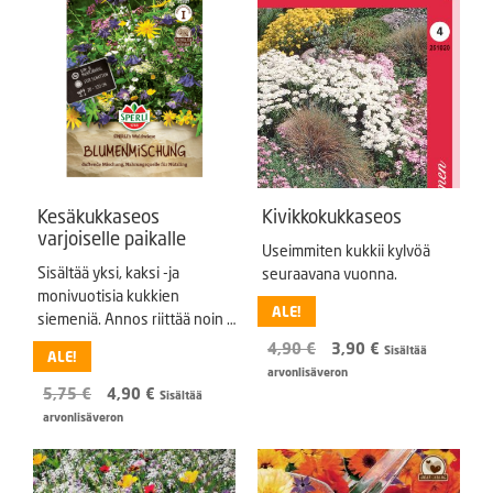
Kesäkukkaseos
Kivikkokukkaseos
varjoiselle paikalle
Useimmiten kukkii kylvöä
Sisältää yksi, kaksi -ja
seuraavana vuonna.
monivuotisia kukkien
ALE!
siemeniä. Annos riittää noin 3
neliölle.
Alkuperäinen
Nykyinen
4,90
€
3,90
€
Sisältää
ALE!
hinta
hinta
arvonlisäveron
oli:
on:
Alkuperäinen
Nykyinen
5,75
€
4,90
€
Sisältää
4,90 €.
3,90 €.
hinta
hinta
arvonlisäveron
oli:
on:
5,75 €.
4,90 €.