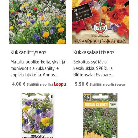
Kukkaniittyseos
Kukkasalaattiseos
Matalia, puolikorkeita, yksi- ja
Sekoitus syötäviä
monivuotisia kukkaniitylle
kesäkukkia. SPERLI’s
sopivia lajikkeita. Annos
Blütensalat Essbare
riittää noin kolmelle neliölle.
Blütenmischung
4,00
€
5,50
€
Sisältää arvonlisäveron
Sisältää arvonlisäveron