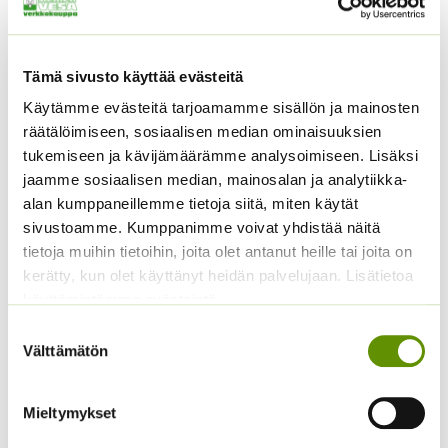
Tämä sivusto käyttää evästeitä
Käytämme evästeitä tarjoamamme sisällön ja mainosten
räätälöimiseen, sosiaalisen median ominaisuuksien
tukemiseen ja kävijämäärämme analysoimiseen. Lisäksi
jaamme sosiaalisen median, mainosalan ja analytiikka-
alan kumppaneillemme tietoja siitä, miten käytät
sivustoamme. Kumppanimme voivat yhdistää näitä
Niitty- ja
Niittyseos ’Countryside’
tietoja muihin tietoihin, joita olet antanut heille tai joita on
perennasekoitus 10 m2
noin 10 m2 -sekoitus
kerätty, kun olet käyttänyt heidän palvelujaan. Lisätietoa
Pölyttäjille ja maisemointiin
Valmis seos noin 10 m2
käyttämistämme evästeistä
noin 10 m2 alueelle valmis
alueelle
niitty/perenna -seos.
Suostumuksen
4,95
€
Sisältää arvonlisäveron
Välttämätön
valinta
4,95
€
Sisältää arvonlisäveron
Mieltymykset