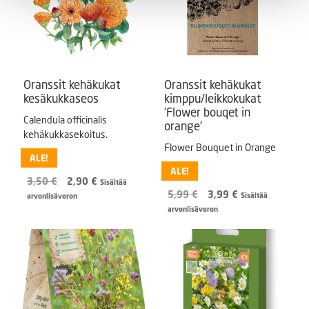
Oranssit kehäkukat
Oranssit kehäkukat
kesäkukkaseos
kimppu/leikkokukat
’Flower bouqet in
Calendula officinalis
orange’
kehäkukkasekoitus.
Flower Bouquet in Orange
ALE!
ALE!
Alkuperäinen
Nykyinen
3,50
€
2,90
€
Sisältää
Alkuperäinen
Nykyinen
hinta
hinta
5,99
€
3,99
€
Sisältää
arvonlisäveron
hinta
hinta
oli:
on:
arvonlisäveron
oli:
on:
3,50 €.
2,90 €.
5,99 €.
3,99 €.