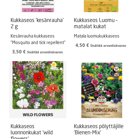
Kukkaseos ’kesänrauha’
Kukkaseos Luomu –
2 g
matalat kukat
Kesänrauha kukkaseos
Matala luomukukkaseos
”Mosquito and tick repellent”
4,50
€
Sisältää arvonlisäveron
3,50
€
Sisältää arvonlisäveron
Kukkaseos
Kukkaseos pölyttäjille
luonnonkukat ’wild
’Bienen-Mix’
flowers’