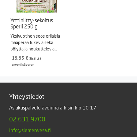
Yrttiniitty-sekoitus
Sperli 250 g
Yksivuotinen seos erilaisia
maaperää tukevia sekä
pölyttäjiä houkuttelevia
kasveja
19,95
€
Sisältää
arvonlisäveron
Yhteystiedot
Asiakaspalvelu avoinna arkisin klo 10-17
02 631 9700
info@siemenvesa.fi