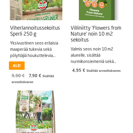
Viherlannoitussekoitus
Villiniitty ’Flowers from
Sperli 250 g
Nature’ noin 10 m2
sekoitus
Yksivuotinen seos erilaisia
Valmis seos noin 10 m2
maaperää tukevia sekä
alueelle, sisältää
pölyttäjiä houkuttelevia
nurmikonsiemeniä sekä
kasveja
ALE!
kukkien siemeniä.
4,95
€
Sisältää arvonlisäveron
Alkuperäinen
Nykyinen
9,90
€
7,90
€
Sisältää
hinta
hinta
arvonlisäveron
oli:
on:
9,90 €.
7,90 €.