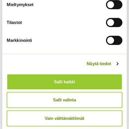
Mieltymykset
Tilastot
Markkinointi
Kääpiöauringonkukka
Kiinanasteri Benary’s
Näytä tiedot
Pacino Gold
Princess
(jättiläisprinsessa) 100
3,60
€
Sisältää arvonlisäveron
s.
Salli kaikki
4,90
€
Sisältää arvonlisäveron
Salli valinta
Vain välttämättömät