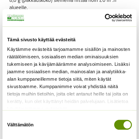
alueelle.
8 g pakkaus riittää noin 20 m2 alueelle.
Tutustu myös
Tämä sivusto käyttää evästeitä
Käytämme evästeitä tarjoamamme sisällön ja mainosten
räätälöimiseen, sosiaalisen median ominaisuuksien
tukemiseen ja kävijämäärämme analysoimiseen. Lisäksi
jaamme sosiaalisen median, mainosalan ja analytiikka-
alan kumppaneillemme tietoja siitä, miten käytät
sivustoamme. Kumppanimme voivat yhdistää näitä
tietoja muihin tietoihin, joita olet antanut heille tai joita on
kerätty, kun olet käyttänyt heidän palvelujaan. Lisätietoa
käyttämistämme evästeistä
Kääpiöauringonkukka
Kiinanasteri Hulk (50 s)
Suostumuksen
Teddy Bear
Välttämätön
valinta
4,00
€
Sisältää arvonlisäveron
2,95
€
Sisältää arvonlisäveron