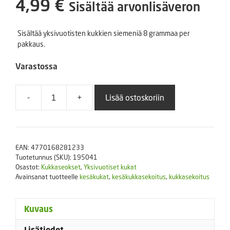
4,99
€
Sisältää arvonlisäveron
Sisältää yksivuotisten kukkien siemeniä 8 grammaa per
pakkaus.
Varastossa
-
+
Lisää ostoskoriin
Kesäkukkaseos
'Japanilainen
puutarha'
8
EAN:
4770168281233
g
Tuotetunnus (SKU):
195041
määrä
Osastot:
Kukkaseokset
,
Yksivuotiset kukat
Avainsanat tuotteelle
kesäkukat
,
kesäkukkasekoitus
,
kukkasekoitus
Kuvaus
Lisätiedot