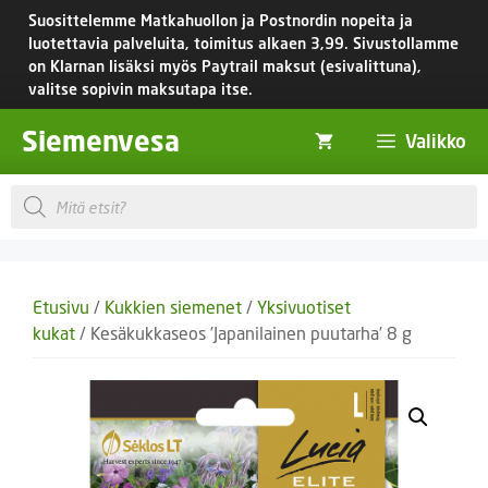
Siirry
Suosittelemme Matkahuollon ja Postnordin nopeita ja
sisältöön
luotettavia palveluita, toimitus
alkaen 3,99.
Sivustollamme
on Klarnan lisäksi myös Paytrail maksut (esivalittuna),
valitse sopivin maksutapa itse.
Siemenvesa
Valikko
Products
search
Etusivu
/
Kukkien siemenet
/
Yksivuotiset
kukat
/ Kesäkukkaseos ’Japanilainen puutarha’ 8 g