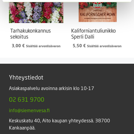
Tarhakukonkannus
Kaliforniantuliunikko
sekoitus
Sperli Dalli
3,00
€
5,50
€
Sisältää arvonlisäveron
Sisältää arvonlisäveron
Yhteystiedot
Asiakaspalvelu avoinna arkisin klo 10-17
02 631 9700
info@siemenvesa.fi
Keskuskatu 40, Aito kaupan yhteydessä. 38700
Kankaanpää.