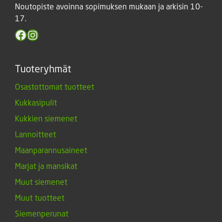
Noutopiste avoinna sopimuksen mukaan ja arkisin 10-
17.
Facebook
Instagram
Tuoteryhmät
Osastottomat tuotteet
Kukkasipulit
Kukkien siemenet
Lannoitteet
Maanparannusaineet
Marjat ja mansikat
Muut siemenet
Muut tuotteet
Siemenperunat