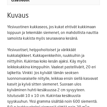
Kuvaus
Yksivuotinen kukkaseos, jos kukat ehtivät kukkimaan
loppuun ja tekemään siemenet, on mahdollista nauttia
samoista kukista myös seuraavana kesänä.
Yksivuotiset, helppohoitoiset ja värikkäät
kukkalajikkeet. Kukkapenkkeihin, ruukkuihin ja
niittyihin. Kukintaa koko kesän ajaksi. Käy myös
leikkokukkina kimppuihin. Vaaleat pastellivärit, 20 eri
lajiketta. Vinkki: Jos kylväät tämän seoksen
luonnonvaraiselle niitylle, leikkaa ensin siellä kasvavat
kasvit ja kylvä sitten siemenet. Suoraan ulos
kylväminen huhti-kesäkuussa 2 cm syvyyteen.
Istutusväli 10 x 10 cm. Kukintaa kesäkuusta
syyskuuhun. Yksi gramma sisältää noin 600 siementä.
8,0 g (pakkauskoko) siemeniä riittää noin 20 m²:n