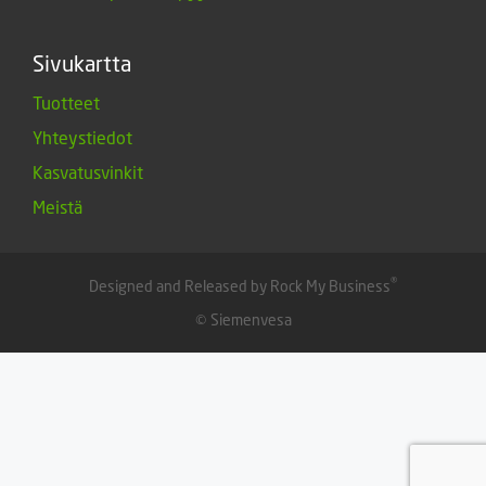
Sivukartta
Tuotteet
Yhteystiedot
Kasvatusvinkit
Meistä
®
Designed and Released by Rock My Business
© Siemenvesa