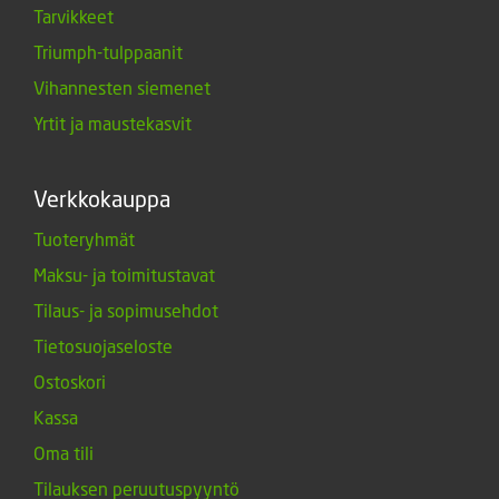
Tarvikkeet
Triumph-tulppaanit
Vihannesten siemenet
Yrtit ja maustekasvit
Verkkokauppa
Tuoteryhmät
Maksu- ja toimitustavat
Tilaus- ja sopimusehdot
Tietosuojaseloste
Ostoskori
Kassa
Oma tili
Tilauksen peruutuspyyntö