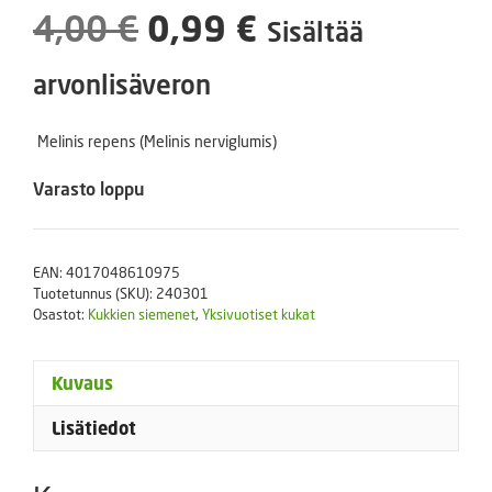
Alkuperäinen
Nykyinen
4,00
€
0,99
€
Sisältää
hinta
hinta
arvonlisäveron
oli:
on:
Melinis repens (
Melinis
nerviglumis)
4,00 €.
0,99 €.
Varasto loppu
EAN:
4017048610975
Tuotetunnus (SKU):
240301
Osastot:
Kukkien siemenet
,
Yksivuotiset kukat
Kuvaus
Lisätiedot