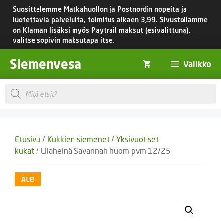
Siirry
Suosittelemme Matkahuollon ja Postnordin nopeita ja
sisältöön
luotettavia palveluita, toimitus
alkaen 3,99.
Sivustollamme
on Klarnan lisäksi myös Paytrail maksut (esivalittuna),
valitse sopivin maksutapa itse.
Siemenvesa
Valikko
Products
search
Etusivu
/
Kukkien siemenet
/
Yksivuotiset
kukat
/ Lilaheinä Savannah huom pvm 12/25
ALE!