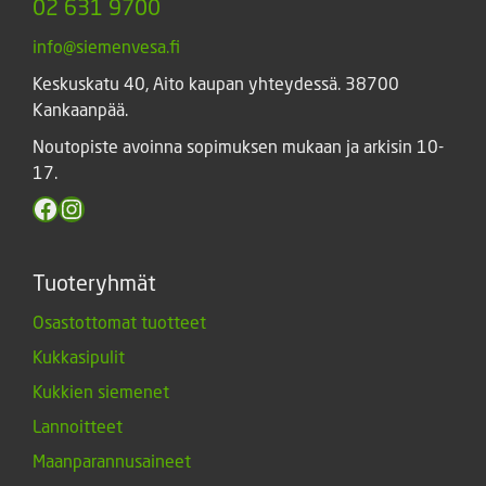
02 631 9700
info@siemenvesa.fi
Keskuskatu 40, Aito kaupan yhteydessä. 38700
Kankaanpää.
Noutopiste avoinna sopimuksen mukaan ja arkisin 10-
17.
Facebook
Instagram
Tuoteryhmät
Osastottomat tuotteet
Kukkasipulit
Kukkien siemenet
Lannoitteet
Maanparannusaineet