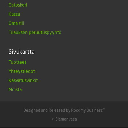
Ostoskori
Kassa
Oma tili
Tilauksen peruutuspyyntö
Sivukartta
Tuotteet
Yhteystiedot
Kasvatusvinkit
Meistä
®
Designed and Released by Rock My Business
© Siemenvesa