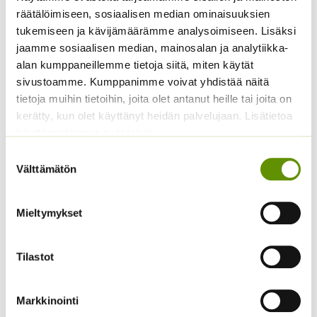
räätälöimiseen, sosiaalisen median ominaisuuksien
Tuntokasvi / Mimosa
Kerrottu
tukemiseen ja kävijämäärämme analysoimiseen. Lisäksi
ryhmäsamettikukka
Hintaluokka:
2,90
€
–
6,50
€
Sisältää
jaamme sosiaalisen median, mainosalan ja analytiikka-
Super Hero Deep Yellow
2,90 €
arvonlisäveron
alan kumppaneillemme tietoja siitä, miten käytät
-
Hintaluokka:
2,00
€
–
12,00
€
Sisältää
sivustoamme. Kumppanimme voivat yhdistää näitä
6,50 €
2,00 €
arvonlisäveron
tietoja muihin tietoihin, joita olet antanut heille tai joita on
-
12,00 €
kerätty, kun olet käyttänyt heidän palvelujaan. Lisätietoa
käyttämistämme evästeistä
Suostumuksen
Välttämätön
valinta
Mieltymykset
Härmesalvia Fairy
Tarhakukonkannus
Tilastot
Queen
sekoitus
Hintaluokka:
2,00
€
–
15,40
€
3,00
€
Sisältää
Sisältää arvonlisäveron
Markkinointi
2,00 €
arvonlisäveron