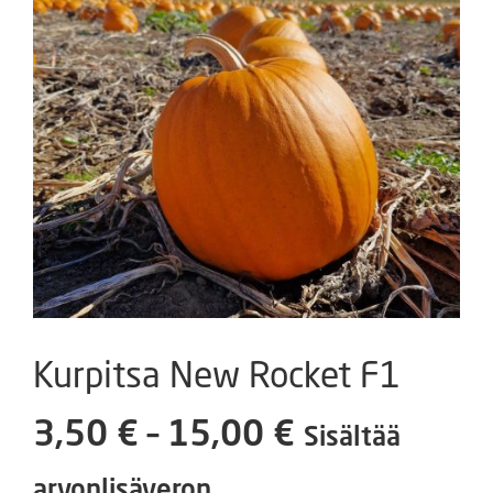
Kurpitsa New Rocket F1
Hintaluokka
3,50
€
–
15,00
€
Sisältää
3,50 €
arvonlisäveron