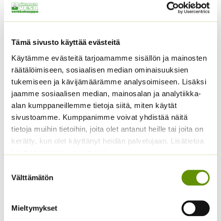
Tämä sivusto käyttää evästeitä
Käytämme evästeitä tarjoamamme sisällön ja mainosten
räätälöimiseen, sosiaalisen median ominaisuuksien
Avomaankurkku Lemon
Paprika Californian
tukemiseen ja kävijämäärämme analysoimiseen. Lisäksi
Apple
Wonder
jaamme sosiaalisen median, mainosalan ja analytiikka-
alan kumppaneillemme tietoja siitä, miten käytät
Hintaluokka:
3,75
€
–
15,00
€
2,60
€
Sisältää
Sisältää arvonlisäveron
3,75 €
sivustoamme. Kumppanimme voivat yhdistää näitä
arvonlisäveron
-
tietoja muihin tietoihin, joita olet antanut heille tai joita on
15,00 €
kerätty, kun olet käyttänyt heidän palvelujaan. Lisätietoa
käyttämistämme evästeistä
Suostumuksen
Välttämätön
valinta
Mieltymykset