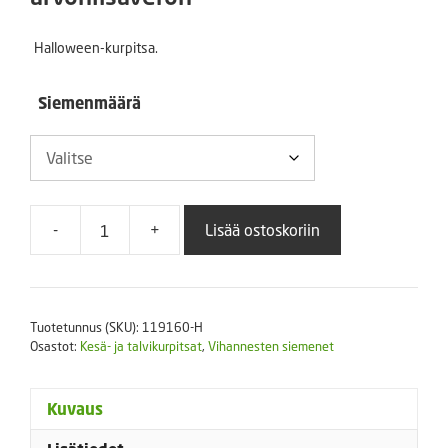
-
Halloween-kurpitsa.
15,00 €
Siemenmäärä
-
+
Lisää ostoskoriin
Kurpitsa
New
Rocket
F1
Tuotetunnus (SKU):
119160-H
määrä
Osastot:
Kesä- ja talvikurpitsat
,
Vihannesten siemenet
Kuvaus