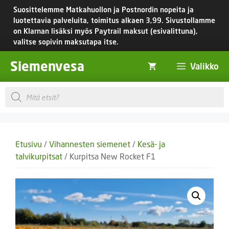
Siirry
Suosittelemme Matkahuollon ja Postnordin nopeita ja
sisältöön
luotettavia palveluita, toimitus
alkaen 3,99.
Sivustollamme
on Klarnan lisäksi myös Paytrail maksut (esivalittuna),
valitse sopivin maksutapa itse.
Siemenvesa
Valikko
Products
search
Etusivu
/
Vihannesten siemenet
/
Kesä- ja
talvikurpitsat
/ Kurpitsa New Rocket F1