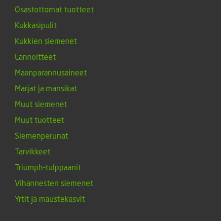
Osastottomat tuotteet
Kukkasipulit
Kukkien siemenet
Lannoitteet
Maanparannusaineet
Marjat ja mansikat
Muut siemenet
Muut tuotteet
Siemenperunat
Tarvikkeet
Triumph-tulppaanit
Vihannesten siemenet
Yrtit ja maustekasvit