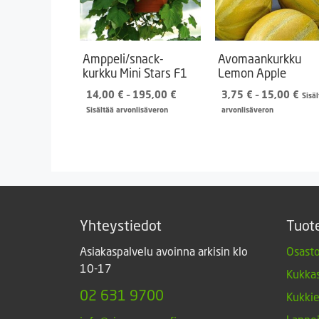
Amppeli/snack-
Avomaankurkku
kurkku Mini Stars F1
Lemon Apple
Hintaluokka:
Hint
14,00
€
–
195,00
€
3,75
€
–
15,00
€
Sisä
14,00 €
3,7
Sisältää arvonlisäveron
arvonlisäveron
-
-
195,00 €
15,
Yhteystiedot
Tuot
Asiakaspalvelu avoinna arkisin klo
Osasto
10-17
Kukkas
02 631 9700
Kukki