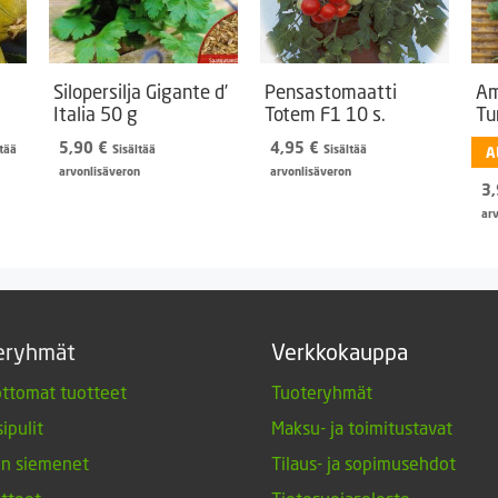
Silopersilja Gigante d’
Pensastomaatti
Am
Italia 50 g
Totem F1 10 s.
Tu
aluokka:
5,90
€
4,95
€
ltää
Sisältää
Sisältää
A
5 €
arvonlisäveron
arvonlisäveron
3
00 €
ar
eryhmät
Verkkokauppa
ttomat tuotteet
Tuoteryhmät
ipulit
Maksu- ja toimitustavat
en siemenet
Tilaus- ja sopimusehdot