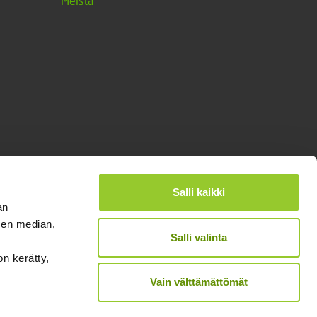
Meistä
Salli kaikki
an
sen median,
Salli valinta
on kerätty,
®
Designed and Released by Rock My Business
Vain välttämättömät