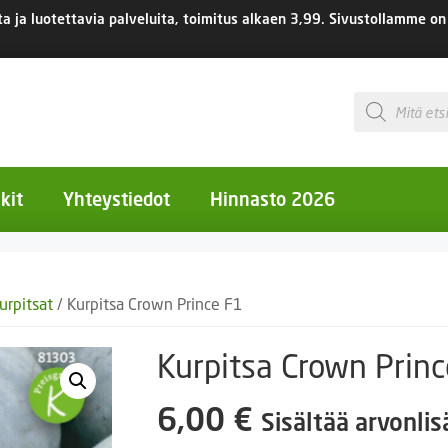
 ja luotettavia palveluita, toimitus
alkaen 3,99.
Sivustollamme on 
Products
search
kit
Yhteystiedot
Hinnasto 2026
otiset kukat
kurpitsat
/ Kurpitsa Crown Prince F1
otiset kukat
uotiset kukat
Kurpitsa Crown Prin
eokset
6,00
€
Sisältää arvonli
Ruukut