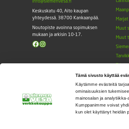
Lannoi
info@siemenvesa.fi
Maanp
Keskuskatu 40, Aito kaupan
yhteydessä. 38700 Kankaanpää.
Marjat
Noutopiste avoinna sopimuksen
Muut 
mukaan ja arkisin 10-17.
Muut 
Facebook
Instagram
Sieme
Tarvik
Triump
Vihan
Tämä sivusto käyttää eväs
Yrtit 
Käytämme evästeitä tarjoa
ominaisuuksien tukemisee
mainosalan ja analytiikka-
Kumppanimme voivat yhdistää 
© Siemenvesa
kun olet käyttänyt heidän 