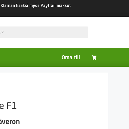
Klarnan lisäksi myös Paytrail maksut
Oma tili
Huonekasvit
Nurmikon siemenet
Viherlannoitus- ja maisemointikasvit
ce F1
säveron