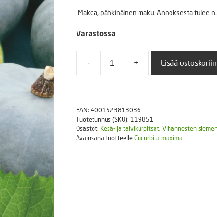
Puutarhatyökalut
Makea, pähkinäinen maku. Annoksesta tulee n. 
Askartelutarvikkeet
Varastossa
-
+
Lisää ostoskoriin
Kurpitsa
Crown
Prince
F1
EAN:
4001523813036
määrä
Tuotetunnus (SKU):
119851
Osastot:
Kesä- ja talvikurpitsat
,
Vihannesten sieme
Avainsana tuotteelle
Cucurbita maxima