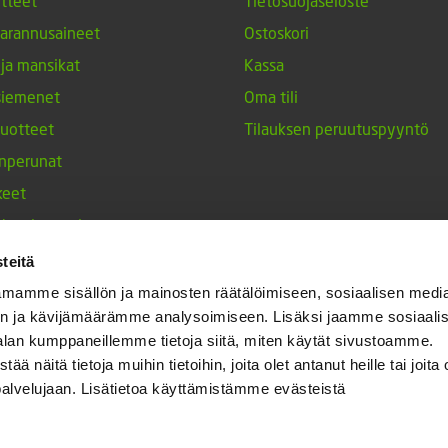
tteet
Tietosuojaseloste
arannusaineet
Ostoskori
 ja mansikat
Kassa
siemenet
Oma tili
tuotteet
Tilauksen peruutuspyyntö
nperunat
keet
h-tulppaanit
nesten siemenet
teitä
ja maustekasvit
mamme sisällön ja mainosten räätälöimiseen, sosiaalisen medi
n ja kävijämäärämme analysoimiseen. Lisäksi jaamme sosiaali
alan kumppaneillemme tietoja siitä, miten käytät sivustoamme.
näitä tietoja muihin tietoihin, joita olet antanut heille tai joita 
palvelujaan. Lisätietoa käyttämistämme evästeistä