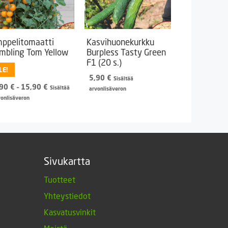
ppelitomaatti
Kasvihuonekurkku
mbling Tom Yellow
Burpless Tasty Green
F1 (20 s.)
LE!
5,90
€
Sisältää
Hintaluokka:
,90
€
–
15,90
€
Sisältää
arvonlisäveron
3,90 €
vonlisäveron
-
15,90 €
Sivukartta
Tuotteet
Yhteystiedot
Kasvatusvinkit