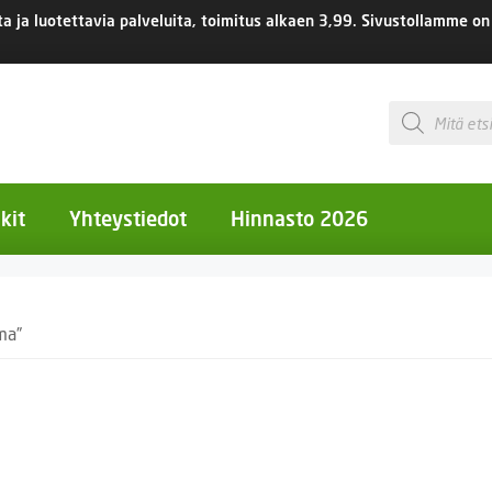
 ja luotettavia palveluita, toimitus
alkaen 3,99.
Sivustollamme on 
Products
search
kit
Yhteystiedot
Hinnasto 2026
otiset kukat
ma”
otiset kukat
uotiset kukat
eokset
Ruukut