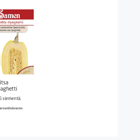
itsa
aghetti
6 siementä.
 arvonlisäveron