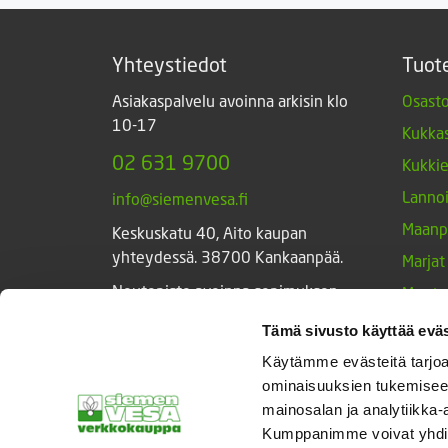
Yhteystiedot
Tuot
Asiakaspalvelu avoinna arkisin klo
Osasto
10-17
Kukkas
02 631 9700
Kukki
Lannoi
info@siemenvesa.fi
Maanp
Keskuskatu 40, Aito kaupan
yhteydessä. 38700 Kankaanpää.
Marjat
Noutopiste avoinna sopimuksen
Muut 
mukaan ja arkisin 10-17.
Muut 
Tämä sivusto käyttää eväs
Facebook
Instagram
Sieme
Käytämme evästeitä tarjoa
ominaisuuksien tukemisee
Tarvik
mainosalan ja analytiikka-
Triump
Kumppanimme voivat yhdistää 