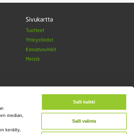
Sivukartta
Tuotteet
Yhteystiedot
Kasvatusvinkit
Meistä
Salli kaikki
an
sen median,
Salli valinta
on kerätty,