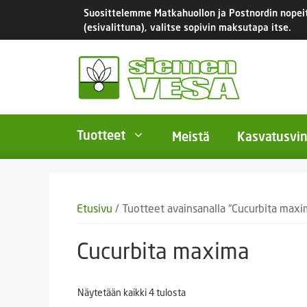
Siirry
Suosittelemme Matkahuollon ja Postnordin nopeita
sisältöön
(esivalittuna), valitse sopivin maksutapa itse.
Tuotteet
Meistä
Kasvatusvin
BIO-luomusiemenet
Yksivu
Etusivu
/ Tuotteet avainsanalla “Cucurbita maxi
Tomaatit
Monivu
Salaatit
Kaksiv
Cucurbita maxima
Istukassipulit
Kukkas
Näytetään kaikki 4 tulosta