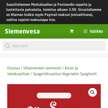
Siirry
Suosittelemme Matkahuollon ja Postnordin nopeita ja
sisältöön
luotettavia palveluita, toimitus
alkaen 3,99.
Sivustollamme
on Klarnan lisäksi myös Paytrail maksut (esivalittuna),
valitse sopivin maksutapa itse.
Siemenvesa
Valikko
Products
search
Etusivu
/
Vihannesten siemenet
/
Kesä- ja
talvikurpitsat
/ Spagettikurpitsa Vegetable Spaghetti