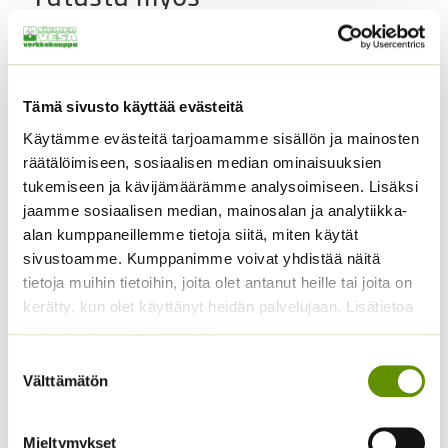
Tämä sivusto käyttää evästeitä
Käytämme evästeitä tarjoamamme sisällön ja mainosten
räätälöimiseen, sosiaalisen median ominaisuuksien
tukemiseen ja kävijämäärämme analysoimiseen. Lisäksi
jaamme sosiaalisen median, mainosalan ja analytiikka-
alan kumppaneillemme tietoja siitä, miten käytät
Avomaankurkku Reinin
Tomaatti Goldene
sivustoamme. Kumppanimme voivat yhdistää näitä
rypäle
Königin annos, 1 g, tai 5
g.
tietoja muihin tietoihin, joita olet antanut heille tai joita on
Hintaluokka:
1,45
€
–
19,45
€
Sisältää
kerätty, kun olet käyttänyt heidän palvelujaan. Lisätietoa
1,45 €
arvonlisäveron
ALE!
käyttämistämme evästeistä
-
Hintaluokka:
2,49
€
–
16,90
€
19,45 €
Sisältää
Suostumuksen
2,49 €
arvonlisäveron
Välttämätön
valinta
-
16,90 €
Mieltymykset