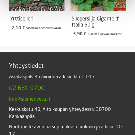
Yrttiselleri
Silopersilja Gigante d’
Italia 50 g
2,10
€
Sisältää arvonlisäveron
5,90
€
Sisältää arvonlisäveron
Yhteystiedot
Asiakaspalvelu avoinna arkisin klo 10-17
02 631 9700
info@siemenvesa.fi
Keskuskatu 40, Aito kaupan yhteydessä. 38700
Kankaanpää.
Noutopiste avoinna sopimuksen mukaan ja arkisin 10-
17.