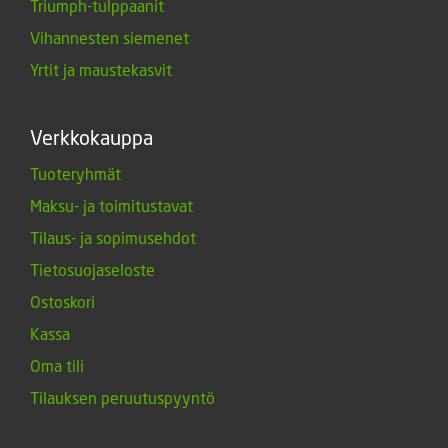
Triumph-tulppaanit
Vihannesten siemenet
Yrtit ja maustekasvit
Verkkokauppa
Tuoteryhmät
Maksu- ja toimitustavat
Tilaus- ja sopimusehdot
Tietosuojaseloste
Ostoskori
Kassa
Oma tili
Tilauksen peruutuspyyntö