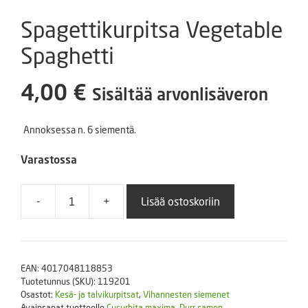
Spagettikurpitsa Vegetable
Spaghetti
4,00
€
Sisältää arvonlisäveron
Annoksessa n. 6 siementä.
Varastossa
-
+
Lisää ostoskoriin
Spagettikurpitsa
Vegetable
Spaghetti
määrä
EAN:
4017048118853
Tuotetunnus (SKU):
119201
Osastot:
Kesä- ja talvikurpitsat
,
Vihannesten siemenet
Avainsanat tuotteelle
Cucurbita maxima
,
Durr samen