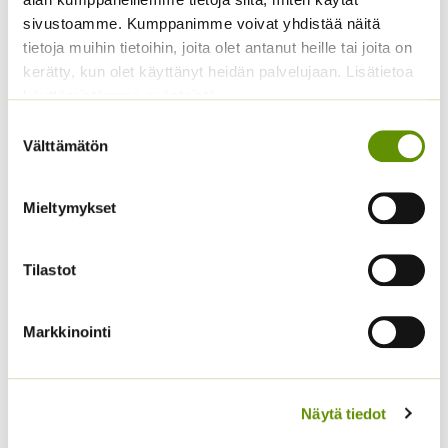
sivustoamme. Kumppanimme voivat yhdistää näitä
tietoja muihin tietoihin, joita olet antanut heille tai joita on
kerätty, kun olet käyttänyt heidän palvelujaan. Lisätietoa
käyttämistämme evästeistä
Suostumuksen
Välttämätön
valinta
Kiinanasteri Hulk (50 s)
Kiinanasteri Benary’s
Princess
4,00
€
Sisältää arvonlisäveron
(jättiläisprinsessa) 100
Mieltymykset
s.
4,90
€
Sisältää arvonlisäveron
Tilastot
Markkinointi
Näytä tiedot