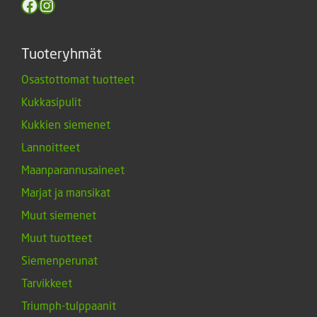
Facebook
Instagram
Tuoteryhmät
Osastottomat tuotteet
Kukkasipulit
Kukkien siemenet
Lannoitteet
Maanparannusaineet
Marjat ja mansikat
Muut siemenet
Muut tuotteet
Siemenperunat
Tarvikkeet
Triumph-tulppaanit