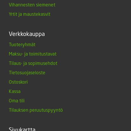
Vihannesten siemenet
Yrtit ja maustekasvit
Verkkokauppa
Tuoteryhmät
Maksu- ja toimitustavat
Tilaus- ja sopimusehdot
Tietosuojaseloste
Ostoskori
Kassa
Oma tili
Tilauksen peruutuspyyntö
Sivukartta