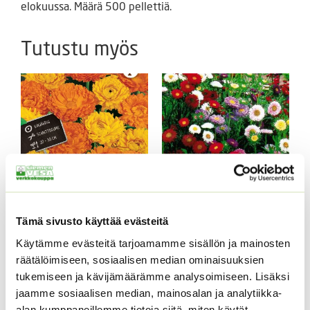
elokuussa. Määrä 500 pellettiä.
Tutustu myös
Tarhakehäkukka Bon
Kiinanasteri Fan
Tämä sivusto käyttää evästeitä
Bon sekoitus
sekoitus (noin 100 s.)
Käytämme evästeitä tarjoamamme sisällön ja mainosten
3,90
€
3,90
€
Sisältää arvonlisäveron
Sisältää arvonlisäveron
räätälöimiseen, sosiaalisen median ominaisuuksien
tukemiseen ja kävijämäärämme analysoimiseen. Lisäksi
jaamme sosiaalisen median, mainosalan ja analytiikka-
alan kumppaneillemme tietoja siitä, miten käytät