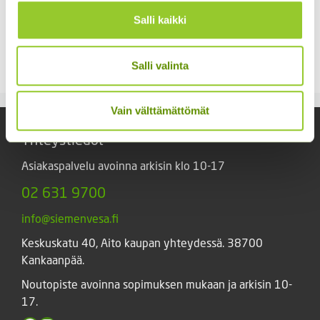
Salli kaikki
Kääpiöauringonkukka
Tarhakukonkannus
Pacino Mix
sekoitus
3,60
€
3,00
€
Salli valinta
Sisältää arvonlisäveron
Sisältää arvonlisäveron
Vain välttämättömät
Yhteystiedot
Asiakaspalvelu avoinna arkisin klo 10-17
02 631 9700
info@siemenvesa.fi
Keskuskatu 40, Aito kaupan yhteydessä. 38700
Kankaanpää.
Noutopiste avoinna sopimuksen mukaan ja arkisin 10-
17.