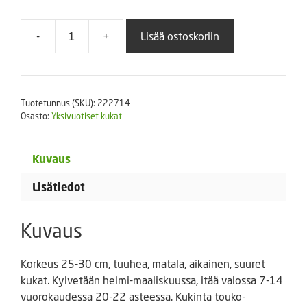
-
+
Lisää ostoskoriin
Koristetupakka
Saratoga
Lime
500
Tuotetunnus (SKU):
222714
p
Osasto:
Yksivuotiset kukat
määrä
Kuvaus
Lisätiedot
Kuvaus
Korkeus 25-30 cm, tuuhea, matala, aikainen, suuret
kukat. Kylvetään helmi-maaliskuussa, itää valossa 7-14
vuorokaudessa 20-22 asteessa. Kukinta touko-