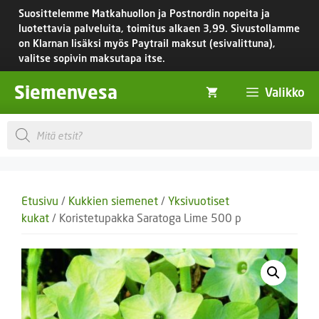
Siirry
Suosittelemme Matkahuollon ja Postnordin nopeita ja
sisältöön
luotettavia palveluita, toimitus
alkaen 3,99.
Sivustollamme
on Klarnan lisäksi myös Paytrail maksut (esivalittuna),
valitse sopivin maksutapa itse.
Siemenvesa
Valikko
Products
search
Etusivu
/
Kukkien siemenet
/
Yksivuotiset
kukat
/ Koristetupakka Saratoga Lime 500 p