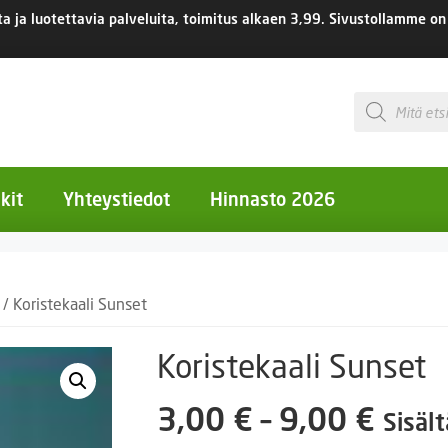
 ja luotettavia palveluita, toimitus
alkaen 3,99.
Sivustollamme on 
Products
search
kit
Yhteystiedot
Hinnasto 2026
otiset kukat
/ Koristekaali Sunset
otiset kukat
uotiset kukat
Koristekaali Sunset
eokset
Hint
3,00
€
–
9,00
€
Sisäl
Ruukut