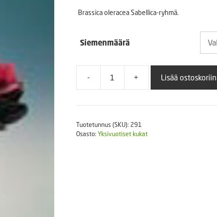
3,00
Puutarhatyökalut
Brassica oleracea Sabellica-ryhmä.
Askartelutarvikkeet
-
Siemenmäärä
9,00
-
+
Lisää ostoskoriin
Koristekaali
Sunset
määrä
Tuotetunnus (SKU):
291
Osasto:
Yksivuotiset kukat