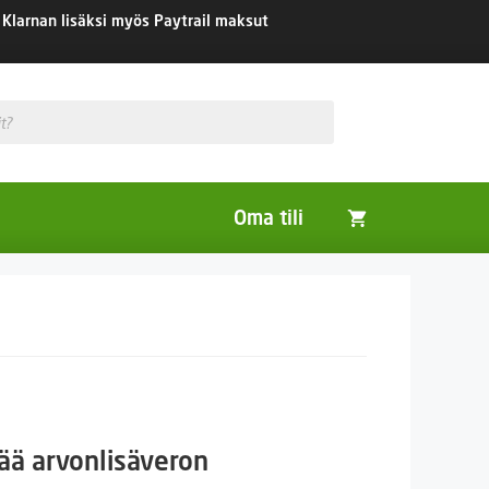
Klarnan lisäksi myös Paytrail maksut
Oma tili
Huonekasvit
Nurmikon siemenet
Viherlannoitus- ja maisemointikasvit
aluokka:
tää arvonlisäveron