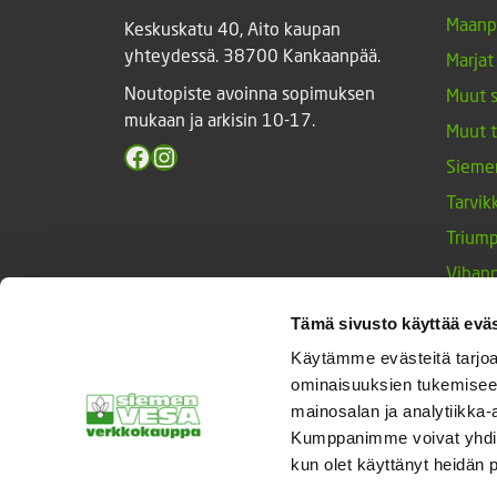
Maanp
Keskuskatu 40, Aito kaupan
yhteydessä. 38700 Kankaanpää.
Marjat
Noutopiste avoinna sopimuksen
Muut 
mukaan ja arkisin 10-17.
Muut 
Facebook
Instagram
Sieme
Tarvik
Triump
Vihan
Yrtit 
Tämä sivusto käyttää eväs
Käytämme evästeitä tarjoa
ominaisuuksien tukemisee
© Siemenvesa
mainosalan ja analytiikka-
Kumppanimme voivat yhdistää 
kun olet käyttänyt heidän 