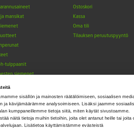
arannusaineet
Ostoskori
 ja mansikat
Kassa
siemenet
Oma tili
tuotteet
Tilauksen peruutuspyyntö
nperunat
keet
h-tulppaanit
nesten siemenet
ja maustekasvit
teitä
mamme sisällön ja mainosten räätälöimiseen, sosiaalisen medi
n ja kävijämäärämme analysoimiseen. Lisäksi jaamme sosiaali
alan kumppaneillemme tietoja siitä, miten käytät sivustoamme.
näitä tietoja muihin tietoihin, joita olet antanut heille tai joita 
palvelujaan. Lisätietoa käyttämistämme evästeistä