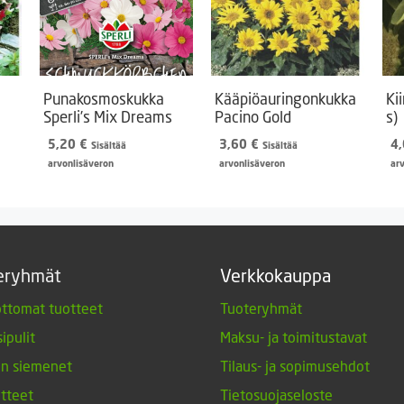
Punakosmoskukka
Kääpiöauringonkukka
Ki
Sperli’s Mix Dreams
Pacino Gold
s)
5,20
€
3,60
€
4
Sisältää
Sisältää
arvonlisäveron
arvonlisäveron
ar
eryhmät
Verkkokauppa
ttomat tuotteet
Tuoteryhmät
ipulit
Maksu- ja toimitustavat
en siemenet
Tilaus- ja sopimusehdot
tteet
Tietosuojaseloste