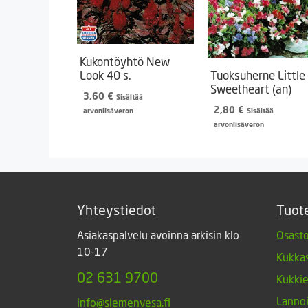
Kukontöyhtö New
Look 40 s.
Tuoksuherne Little
Sweetheart (an)
3,60
€
Sisältää
2,80
€
arvonlisäveron
Sisältää
arvonlisäveron
Yhteystiedot
Tuot
Asiakaspalvelu avoinna arkisin klo
Osasto
10-17
Kukkas
02 631 9700
Kukki
Lannoi
info@siemenvesa.fi