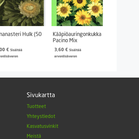
inanasteri Hulk (50
Kääpiöauringonkukka
Pacino Mix
,00
€
3,60
€
Sisältää
Sisältää
vonlisäveron
arvonlisäveron
Sivukartta
Tuotteet
Yhteystiedot
Kasvatusvinkit
Meistä