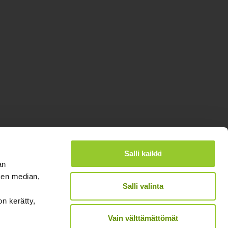
Salli kaikki
an
sen median,
®
Designed and Released by Rock My Business
Salli valinta
on kerätty,
Vain välttämättömät