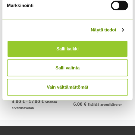
Carpet
Arizona Red Shades
Markkinointi
Hintaluokka:
2,50
€
–
11,00
€
5,00
€
Sisältää
Sisältää arvonlisäveron
2,50 €
arvonlisäveron
-
Näytä tiedot
11,00 €
Salli kaikki
Salli valinta
Vain välttämättömät
Herttavuorenkilpi
Lyhtykoiso 1 g
Hintaluokka:
3,00
€
–
17,00
€
Sisältää
6,00
€
Sisältää arvonlisäveron
3,00 €
arvonlisäveron
-
17,00 €