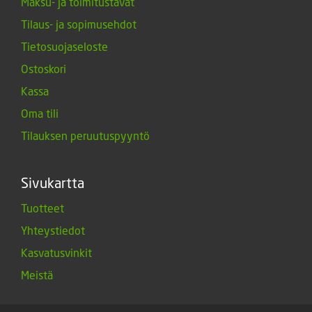
Maksu- ja toimitustavat
Tilaus- ja sopimusehdot
Tietosuojaseloste
Ostoskori
Kassa
Oma tili
Tilauksen peruutuspyyntö
Sivukartta
Tuotteet
Yhteystiedot
Kasvatusvinkit
Meistä