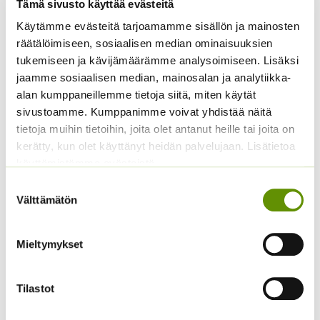
Tämä sivusto käyttää evästeitä
Käytämme evästeitä tarjoamamme sisällön ja mainosten
räätälöimiseen, sosiaalisen median ominaisuuksien
tukemiseen ja kävijämäärämme analysoimiseen. Lisäksi
jaamme sosiaalisen median, mainosalan ja analytiikka-
Kiinanritarinkannus
Amurinmaksaruoho
Summer Colors an. noin
Sedum selskianum
alan kumppaneillemme tietoja siitä, miten käytät
40 s.
Spirit
sivustoamme. Kumppanimme voivat yhdistää näitä
tietoja muihin tietoihin, joita olet antanut heille tai joita on
Hintaluokka:
5,00
€
4,40
€
–
22,50
€
Sisältää arvonlisäveron
Sisältää
4,40 €
kerätty, kun olet käyttänyt heidän palvelujaan. Lisätietoa
arvonlisäveron
-
käyttämistämme evästeistä
22,50 €
Suostumuksen
Välttämätön
valinta
Mieltymykset
Tilastot
Hopeahärkki Silver
Loistosädekukka