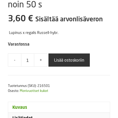
noin 50 s
3,60
€
Sisältää arvonlisäveron
Lupinus x regalis Russell-hybr.
Varastossa
-
+
Lisää ostoskoriin
Kirjolupiini
Russell
sekoitus
noin
Tuotetunnus (SKU):
216501
50
Osasto:
Monivuotiset kukat
s
määrä
Kuvaus