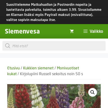
Siirry
Suosittelemme Matkahuollon ja Postnordin nopeita ja
sisältöön
luotettavia palveluita, toimitus
alkaen 3,99.
Sivustollamme
on Klarnan lisäksi myös Paytrail maksut (esivalittuna),
valitse sopivin maksutapa itse.
Siemenvesa
Valikko
Products
search
Etusivu
/
Kukkien siemenet
/
Monivuotiset
kukat
/ Kirjolupiini Russell sekoitus noin 50 s