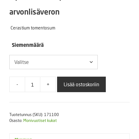
2,50 €
arvonlisäveron
-
Cerastium tomentosum
11,00 €
Siemenmäärä
-
+
Lisää ostoskoriin
Hopeahärkki
Silver
Carpet
määrä
Tuotetunnus (SKU):
171100
Osasto:
Monivuotiset kukat