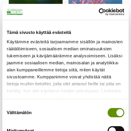
Tämä sivusto käyttää evästeitä
Käytämme evästeitä tarjoamamme sisällön ja mainosten
räätälöimiseen, sosiaalisen median ominaisuuksien
tukemiseen ja kävijämäärämme analysoimiseen. Lisäksi
Alppiasteri Sekoitus
jaamme sosiaalisen median, mainosalan ja analytiikka-
Hintaluokka:
3,00
€
–
5,00
€
alan kumppaneillemme tietoja siitä, miten käytät
Sisältää
3,00 €
arvonlisäveron
sivustoamme. Kumppanimme voivat yhdistää näitä
-
Loistosädekukka
tietoja muihin tietoihin, joita olet antanut heille tai joita on
5,00 €
Arizona Apricot
kerätty, kun olet käyttänyt heidän palvelujaan. Lisätietoa
5,00
€
käyttämistämme evästeistä
Sisältää arvonlisäveron
Suostumuksen
Välttämätön
valinta
Mieltymykset