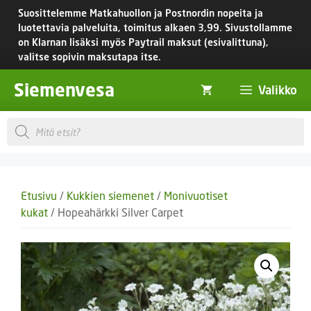
Siirry
Suosittelemme Matkahuollon ja Postnordin nopeita ja
sisältöön
luotettavia palveluita, toimitus
alkaen 3,99.
Sivustollamme
on Klarnan lisäksi myös Paytrail maksut (esivalittuna),
valitse sopivin maksutapa itse.
Siemenvesa
Valikko
Products
search
Etusivu
/
Kukkien siemenet
/
Monivuotiset
kukat
/ Hopeahärkki Silver Carpet