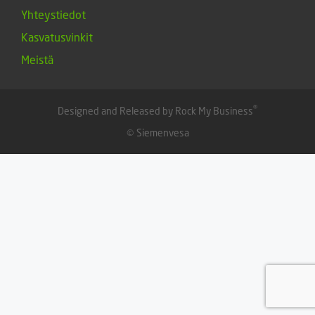
Yhteystiedot
Kasvatusvinkit
Meistä
®
Designed and Released by Rock My Business
© Siemenvesa