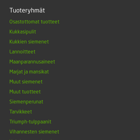
Tuoteryhmät
Osastottomat tuotteet
Kukkasipulit
Kukkien siemenet
Lannoitteet
Maanparannusaineet
Marjat ja mansikat
Muut siemenet
Muut tuotteet
Siemenperunat
Tarvikkeet
Triumph-tulppaanit
Vihannesten siemenet