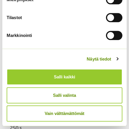
Tilastot
Markkinointi
Soihtulilja Flamenco
Lyhtykoiso 1 g
5,00
€
6,00
€
Sisältää arvonlisäveron
Sisältää arvonlisäveron
Näytä tiedot
Salli kaikki
Salli valinta
Vain välttämättömät
Loistosädekukka
Kirjolupiini Russell
Arizona Red Shades
sekoitus 5 g
250 s.