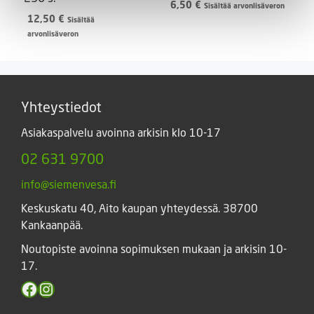
6,50
€
Sisältää arvonlisäveron
12,50
€
Sisältää
arvonlisäveron
Yhteystiedot
Asiakaspalvelu avoinna arkisin klo 10-17
02 631 9700
info@siemenvesa.fi
Keskuskatu 40, Aito kaupan yhteydessä. 38700
Kankaanpää.
Noutopiste avoinna sopimuksen mukaan ja arkisin 10-
17.
Facebook
Instagram