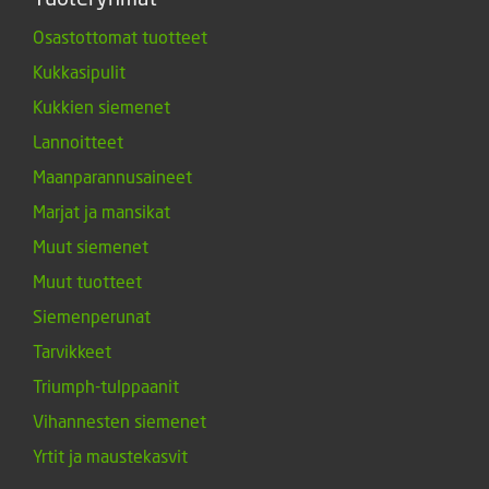
Osastottomat tuotteet
Kukkasipulit
Kukkien siemenet
Lannoitteet
Maanparannusaineet
Marjat ja mansikat
Muut siemenet
Muut tuotteet
Siemenperunat
Tarvikkeet
Triumph-tulppaanit
Vihannesten siemenet
Yrtit ja maustekasvit