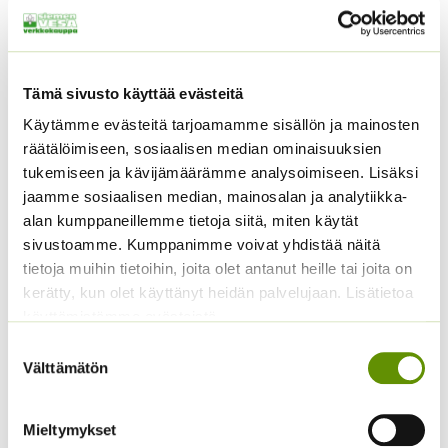
Tutustu myös
Tämä sivusto käyttää evästeitä
Käytämme evästeitä tarjoamamme sisällön ja mainosten
räätälöimiseen, sosiaalisen median ominaisuuksien
tukemiseen ja kävijämäärämme analysoimiseen. Lisäksi
jaamme sosiaalisen median, mainosalan ja analytiikka-
alan kumppaneillemme tietoja siitä, miten käytät
sivustoamme. Kumppanimme voivat yhdistää näitä
Tataariviuhko 1 g
tietoja muihin tietoihin, joita olet antanut heille tai joita on
Kirjolupiini Russell
kerätty, kun olet käyttänyt heidän palvelujaan. Lisätietoa
sekoitus 5 g
14,50
€
Sisältää
käyttämistämme evästeistä
arvonlisäveron
6,50
€
Sisältää arvonlisäveron
Suostumuksen
Välttämätön
valinta
Mieltymykset