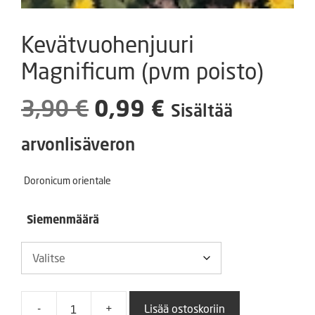
Kevätvuohenjuuri
Magnificum (pvm poisto)
Alkuperäinen
Nykyinen
3,90
€
0,99
€
Sisältää
hinta
hinta
arvonlisäveron
oli:
on:
Doronicum orientale
3,90 €.
0,99 €.
Siemenmäärä
-
+
Lisää ostoskoriin