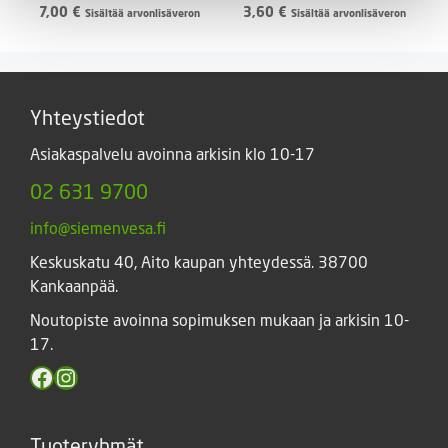
7,00
€
3,60
€
Sisältää arvonlisäveron
Sisältää arvonlisäveron
Yhteystiedot
Asiakaspalvelu avoinna arkisin klo 10-17
02 631 9700
info@siemenvesa.fi
Keskuskatu 40, Aito kaupan yhteydessä. 38700
Kankaanpää.
Noutopiste avoinna sopimuksen mukaan ja arkisin 10-
17.
Facebook
Instagram
Tuoteryhmät