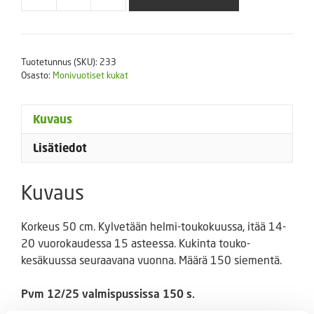
Kevätvuohenjuuri
Magnificum
(pvm
poisto)
Tuotetunnus (SKU):
233
määrä
Osasto:
Monivuotiset kukat
Kuvaus
Lisätiedot
Kuvaus
Korkeus 50 cm. Kylvetään helmi-toukokuussa, itää 14-
20 vuorokaudessa 15 asteessa. Kukinta touko-
kesäkuussa seuraavana vuonna. Määrä 150 siementä.
Pvm 12/25 valmispussissa 150 s.