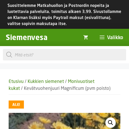
Siirry
Suosittelemme Matkahuollon ja Postnordin nopeita ja
sisältöön
luotettavia palveluita, toimitus
alkaen 3,99.
Sivustollamme
on Klarnan lisäksi myös Paytrail maksut (esivalittuna),
valitse sopivin maksutapa itse.
Siemenvesa
Valikko
Products
search
Etusivu
/
Kukkien siemenet
/
Monivuotiset
kukat
/ Kevätvuohenjuuri Magnificum (pvm poisto)
ALE!