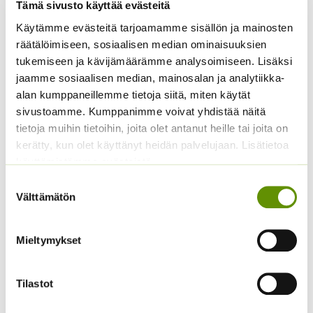
Tämä sivusto käyttää evästeitä
Käytämme evästeitä tarjoamamme sisällön ja mainosten
Kiinanasteri Fan
Hentohöyhenheinä
räätälöimiseen, sosiaalisen median ominaisuuksien
sekoitus (noin 100 s.)
Pony Tails
tukemiseen ja kävijämäärämme analysoimiseen. Lisäksi
Hintaluokka:
3,90
€
3,50
€
–
17,50
€
Sisältää arvonlisäveron
Sisältää
jaamme sosiaalisen median, mainosalan ja analytiikka-
3,50 €
arvonlisäveron
alan kumppaneillemme tietoja siitä, miten käytät
-
sivustoamme. Kumppanimme voivat yhdistää näitä
17,50 €
tietoja muihin tietoihin, joita olet antanut heille tai joita on
kerätty, kun olet käyttänyt heidän palvelujaan. Lisätietoa
käyttämistämme evästeistä
Suostumuksen
Välttämätön
valinta
Mieltymykset
Kiinanritarinkannus
Pyöröjänönputki Green
Summer Colors an. noin
Gold
40 s.
Tilastot
Hintaluokka:
1,65
€
–
4,65
€
Sisältää
1,65 €
5,00
€
Sisältää arvonlisäveron
arvonlisäveron