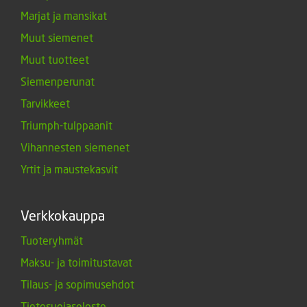
Marjat ja mansikat
Muut siemenet
Muut tuotteet
Siemenperunat
Tarvikkeet
Triumph-tulppaanit
Vihannesten siemenet
Yrtit ja maustekasvit
Verkkokauppa
Tuoteryhmät
Maksu- ja toimitustavat
Tilaus- ja sopimusehdot
Tietosuojaseloste