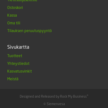
Ostoskori
Kassa
Oma tili
Tilauksen peruutuspyyntö
Sivukartta
Tuotteet
Yhteystiedot
Kasvatusvinkit
Meistä
®
Designed and Released by Rock My Business
© Siemenvesa