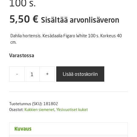
100 s.
5,50
€
Sisältää arvonlisäveron
Dahlia hortensis. Kesädaalia Figaro White 100 s. Korkeus 40
cm.
Varastossa
-
+
Lisää ostoskoriin
Kesädaalia
Figaro
White
100
Tuotetunnus (SKU):
181802
s.
Osastot:
Kukkien siemenet
,
Yksivuotiset kukat
määrä
Kuvaus