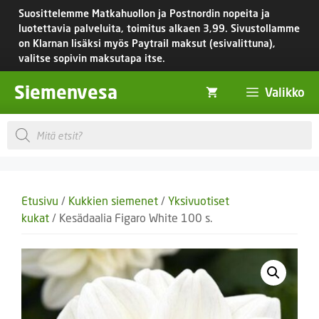
Siirry
Suosittelemme Matkahuollon ja Postnordin nopeita ja
sisältöön
luotettavia palveluita, toimitus
alkaen 3,99.
Sivustollamme
on Klarnan lisäksi myös Paytrail maksut (esivalittuna),
valitse sopivin maksutapa itse.
Siemenvesa
Valikko
Products
search
Etusivu
/
Kukkien siemenet
/
Yksivuotiset
kukat
/ Kesädaalia Figaro White 100 s.