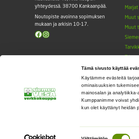
yhteydessä. 38700 Kankaanpää.
Marjat
Noutopiste avoinna sopimuksen
Muut 
mukaan ja arkisin 10-17.
Muut 
Facebook
Instagram
Sieme
Tarvik
Triump
Vihan
Tämä sivusto käyttää eväs
Yrtit 
Käytämme evästeitä tarjoa
ominaisuuksien tukemisee
mainosalan ja analytiikka-
Kumppanimme voivat yhdistää 
© Siemenvesa
kun olet käyttänyt heidän 
Suostumuksen
Välttämätön