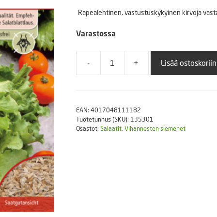
Puutarhatyökalut
Rapealehtinen, vastustuskykyinen kirvoja vast
Askartelutarvikkeet
Varastossa
-
+
Lisää ostoskoriin
Keräsalaatti
Barcelona
määrä
EAN:
4017048111182
Tuotetunnus (SKU):
135301
Osastot:
Salaatit
,
Vihannesten siemenet