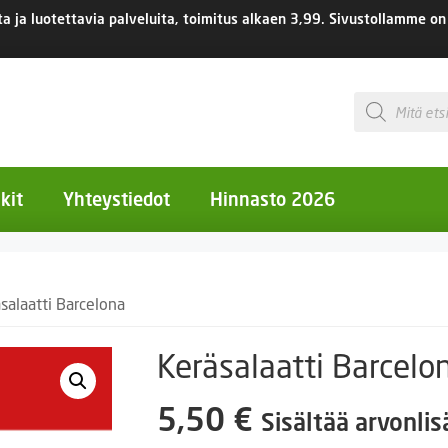
 ja luotettavia palveluita, toimitus
alkaen 3,99.
Sivustollamme on 
Products
search
kit
Yhteystiedot
Hinnasto 2026
otiset kukat
salaatti Barcelona
otiset kukat
uotiset kukat
Keräsalaatti Barcelo
eokset
5,50
€
Sisältää arvonli
Ruukut