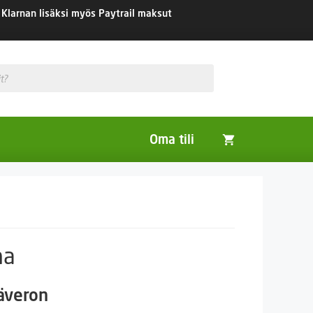
Klarnan lisäksi myös Paytrail maksut
Oma tili
Huonekasvit
Nurmikon siemenet
Viherlannoitus- ja maisemointikasvit
na
säveron