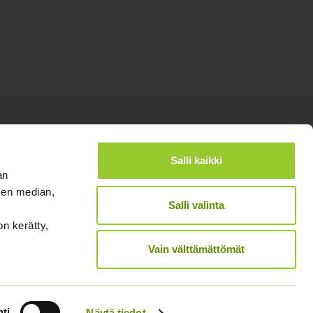
Salli kaikki
an
sen median,
Salli valinta
on kerätty,
®
Designed and Released by Rock My Business
Vain välttämättömät
ti
Näytä tiedot