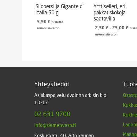
Silopersilja Gigante d’
Yrttiselleri, eri
Italia 50 g
pakkauskokoja
saatavilla
5,90
€
Sisältää
Hint
2,50
€
–
25,00
€
arvonlisäveron
Sisä
2,5
arvonlisäveron
-
25,
Yhteystiedot
Tuot
Asiakaspalvelu avoinna arkisin klo
Osasto
10-17
Kukkas
02 631 9700
Kukki
Lannoi
info@siemenvesa.fi
Maanp
Keskuskatu 40, Aito kaupan