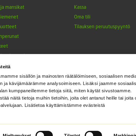
 ja mansikat
Kassa
siemenet
Oma tili
tuotteet
Tilauksen peruutuspyyntö
nperunat
keet
h-tulppaanit
nesten siemenet
teitä
ja maustekasvit
mamme sisällön ja mainosten räätälöimiseen, sosiaalisen medi
n ja kävijämäärämme analysoimiseen. Lisäksi jaamme sosiaali
alan kumppaneillemme tietoja siitä, miten käytät sivustoamme.
näitä tietoja muihin tietoihin, joita olet antanut heille tai joita 
palvelujaan. Lisätietoa käyttämistämme evästeistä
Mieltymykset
Tilastot
Markkinoin