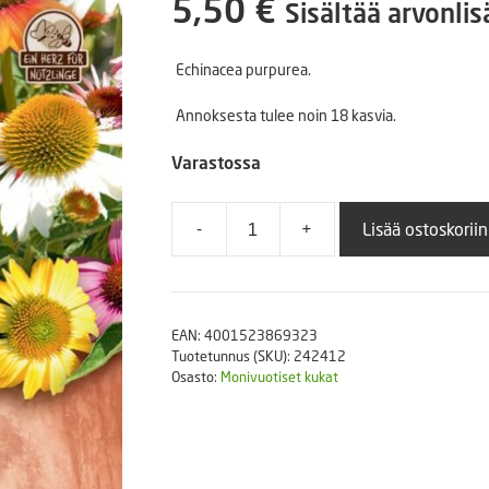
5,50
€
Sisältää arvonli
Puutarhatyökalut
Askartelutarvikkeet
Echinacea purpurea.
Annoksesta tulee noin 18 kasvia.
Varastossa
-
+
Lisää ostoskoriin
Kaunopunahattu
kääpio-
sekoitus
'paradiso'
EAN:
4001523869323
valmispussi
Tuotetunnus (SKU):
242412
määrä
Osasto:
Monivuotiset kukat