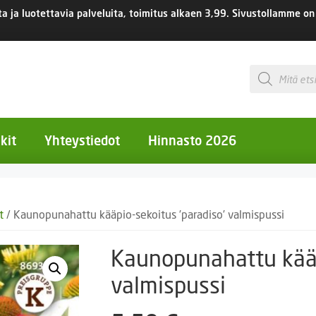
 ja luotettavia palveluita, toimitus
alkaen 3,99.
Sivustollamme on 
Products
search
kit
Yhteystiedot
Hinnasto 2026
otiset kukat
t
/ Kaunopunahattu kääpio-sekoitus ’paradiso’ valmispussi
otiset kukat
uotiset kukat
Kaunopunahattu kääp
eokset
valmispussi
Ruukut