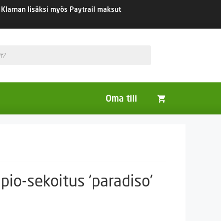
Klarnan lisäksi myös Paytrail maksut
Oma tili
Huonekasvit
Nurmikon siemenet
Viherlannoitus- ja maisemointikasvit
io-sekoitus ’paradiso’