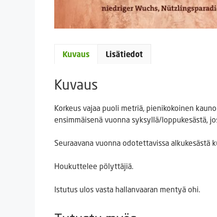
Kuvaus
Lisätiedot
Kuvaus
Korkeus vajaa puoli metriä, pienikokoinen kaun
ensimmäisenä vuonna syksyllä/loppukesästä, jos 
Seuraavana vuonna odotettavissa alkukesästä kuk
Houkuttelee pölyttäjiä.
Istutus ulos vasta hallanvaaran mentyä ohi.