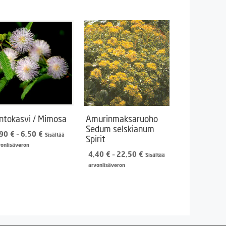
ntokasvi / Mimosa
Amurinmaksaruoho
Sedum selskianum
Hintaluokka:
,90
€
–
6,50
€
Sisältää
Spirit
2,90 €
vonlisäveron
-
Hintaluokka:
4,40
€
–
22,50
€
Sisältää
6,50 €
4,40 €
arvonlisäveron
-
22,50 €