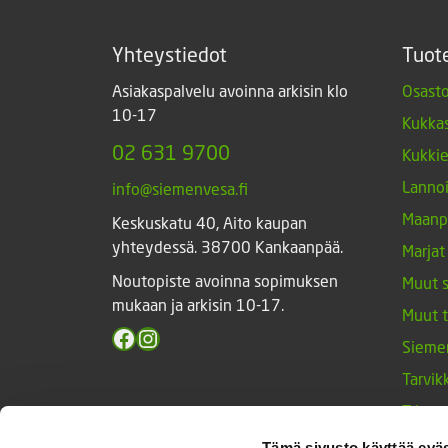
Yhteystiedot
Tuot
Asiakaspalvelu avoinna arkisin klo
Osasto
10-17
Kukkas
02 631 9700
Kukki
Lannoi
info@siemenvesa.fi
Maanp
Keskuskatu 40, Aito kaupan
yhteydessä. 38700 Kankaanpää.
Marjat
Noutopiste avoinna sopimuksen
Muut 
mukaan ja arkisin 10-17.
Muut 
Facebook
Instagram
Sieme
Tarvik
Triump
Vihan
Tämä sivusto käyttää eväs