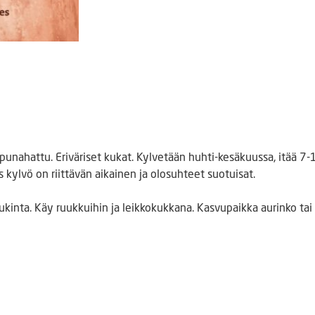
opunahattu. Eriväriset kukat. Kylvetään huhti-kesäkuussa, itää 
kylvö on riittävän aikainen ja olosuhteet suotuisat.
inta. Käy ruukkuihin ja leikkokukkana. Kasvupaikka aurinko tai 