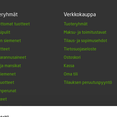
eryhmät
Verkkokauppa
ttomat tuotteet
Tuoteryhmät
ipulit
Maksu- ja toimitustavat
en siemenet
Tilaus- ja sopimusehdot
tteet
Tietosuojaseloste
arannusaineet
Ostoskori
 ja mansikat
Kassa
siemenet
Oma tili
tuotteet
Tilauksen peruutuspyyntö
nperunat
keet
h-tulppaanit
nesten siemenet
teitä