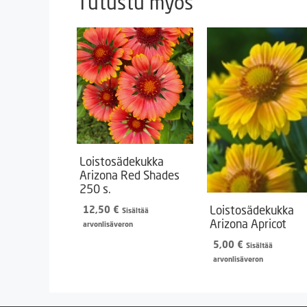
Tutustu myös
Loistosädekukka
Arizona Red Shades
250 s.
Loistosädekukka
12,50
€
Sisältää
Arizona Apricot
arvonlisäveron
5,00
€
Sisältää
arvonlisäveron