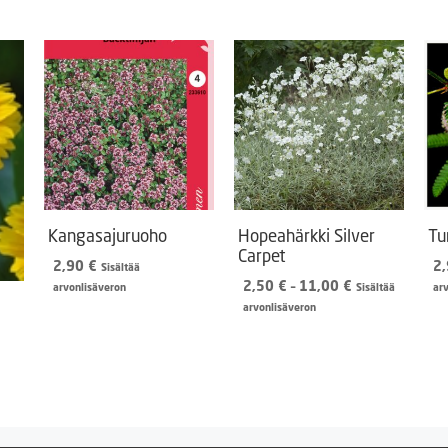
Kangasajuruoho
Hopeahärkki Silver
Tu
Carpet
2,90
€
2
Sisältää
Hintaluokka:
2,50
€
–
11,00
€
arvonlisäveron
Sisältää
ar
2,50 €
arvonlisäveron
-
11,00 €