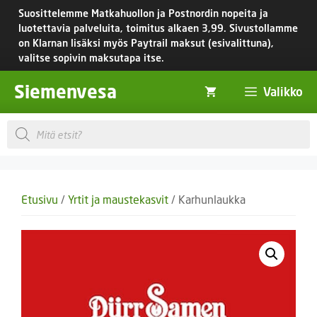
Siirry
Suosittelemme Matkahuollon ja Postnordin nopeita ja
sisältöön
luotettavia palveluita, toimitus
alkaen 3,99.
Sivustollamme
on Klarnan lisäksi myös Paytrail maksut (esivalittuna),
valitse sopivin maksutapa itse.
Siemenvesa
Valikko
Products
search
Etusivu
/
Yrtit ja maustekasvit
/ Karhunlaukka