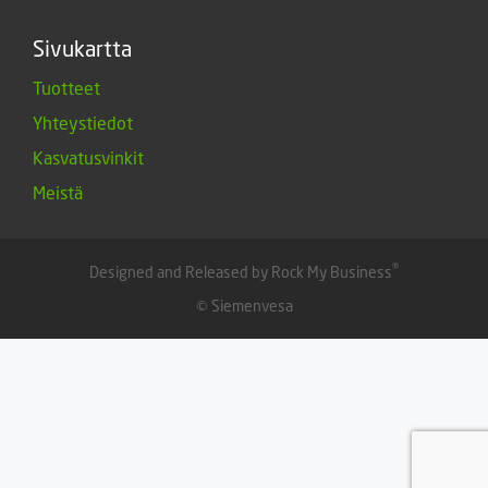
Sivukartta
Tuotteet
Yhteystiedot
Kasvatusvinkit
Meistä
®
Designed and Released by Rock My Business
© Siemenvesa