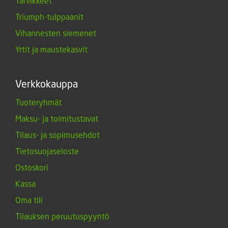
Tarvikkeet
Triumph-tulppaanit
Vihannesten siemenet
Yrtit ja maustekasvit
Verkkokauppa
Tuoteryhmät
Maksu- ja toimitustavat
Tilaus- ja sopimusehdot
Tietosuojaseloste
Ostoskori
Kassa
Oma tili
Tilauksen peruutuspyyntö