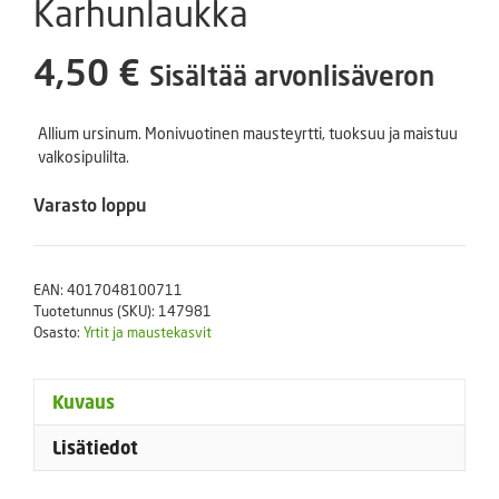
Karhunlaukka
4,50
€
Sisältää arvonlisäveron
Allium ursinum. Monivuotinen mausteyrtti, tuoksuu ja maistuu
valkosipulilta.
Varasto loppu
EAN:
4017048100711
Tuotetunnus (SKU):
147981
Osasto:
Yrtit ja maustekasvit
Kuvaus
Lisätiedot