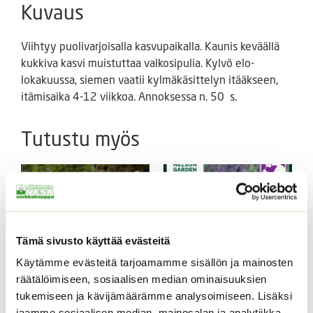
Kuvaus
Viihtyy puolivarjoisalla kasvupaikalla. Kaunis keväällä
kukkiva kasvi muistuttaa valkosipulia. Kylvö elo-
lokakuussa, siemen vaatii kylmäkäsittelyn itääkseen,
itämisaika 4-12 viikkoa. Annoksessa n. 50 s.
Tutustu myös
Tämä sivusto käyttää evästeitä
Käytämme evästeitä tarjoamamme sisällön ja mainosten
räätälöimiseen, sosiaalisen median ominaisuuksien
tukemiseen ja kävijämäärämme analysoimiseen. Lisäksi
Juustokumina
Tähkälaventeli
jaamme sosiaalisen median, mainosalan ja analytiikka-