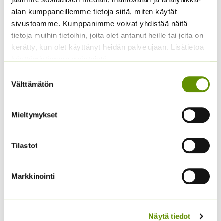
alan kumppaneillemme tietoja siitä, miten käytät
Hintaluokka:
2,00
€
–
6,00
€
2,99
€
Sisältää
Sisältää arvonlisäveron
2,00 €
sivustoamme. Kumppanimme voivat yhdistää näitä
arvonlisäveron
-
tietoja muihin tietoihin, joita olet antanut heille tai joita on
6,00 €
kerätty, kun olet käyttänyt heidän palvelujaan. Lisätietoa
käyttämistämme evästeistä
Suostumuksen
Välttämätön
valinta
Mieltymykset
Kanelibasilika 5 g
Thai-basilika 1 g
Tilastot
6,00
€
5,50
€
Sisältää arvonlisäveron
Sisältää arvonlisäveron
Markkinointi
Näytä tiedot