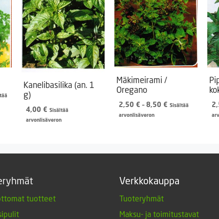
Mäkimeirami /
Pi
Kanelibasilika (an. 1
Oregano
ko
g)
aluokka:
ltää
0 €
Hintaluokka:
2,50
€
–
8,50
€
2
Sisältää
4,00
€
Sisältää
2,50 €
arvonlisäveron
ar
arvonlisäveron
50 €
-
8,50 €
eryhmät
Verkkokauppa
ttomat tuotteet
Tuoteryhmät
ipulit
Maksu- ja toimitustavat