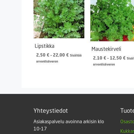
Lipstikka
Maustekirveli
Hintaluokka:
2,50
€
–
22,00
€
Sisältää
Hint
2,10
€
–
12,50
€
Sisä
2,50 €
arvonlisäveron
2,1
arvonlisäveron
-
-
22,00 €
12,
Yhteystiedot
Tuot
Asiakaspalvelu avoinna arkisin klo
Osasto
10-17
Kukkas