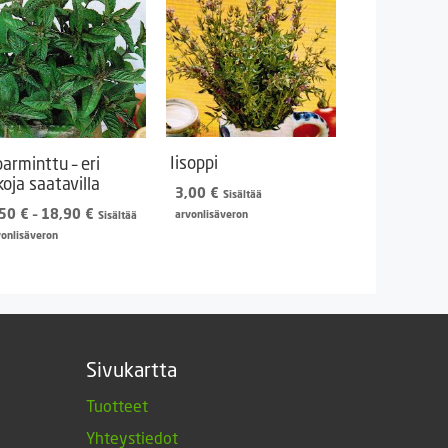
Iisoppi
parminttu – eri
koja saatavilla
3,00
€
Sisältää
Hintaluokka:
,50
€
–
18,90
€
arvonlisäveron
Sisältää
2,50 €
vonlisäveron
-
18,90 €
Sivukartta
Tuotteet
Yhteystiedot