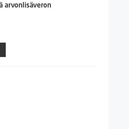
n
inen
ä arvonlisäveron
€.