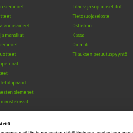
en siemenet
Tilaus- ja sopimusehdot
tteet
Tietosuojaseloste
arannusaineet
Ostoskori
 ja mansikat
Kassa
siemenet
Oma tili
tuotteet
Tilauksen peruutuspyyntö
nperunat
keet
h-tulppaanit
nesten siemenet
ja maustekasvit
teitä
mamme sisällön ja mainosten räätälöimiseen, sosiaalisen medi