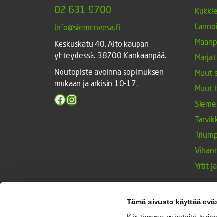
02 631 9700
Kukki
Lannoi
info@siemenvesa.fi
Maanp
Keskuskatu 40, Aito kaupan
yhteydessä. 38700 Kankaanpää.
Marjat
Noutopiste avoinna sopimuksen
Muut 
mukaan ja arkisin 10-17.
Muut 
Facebook
Instagram
Sieme
Tarvik
Triump
Vihan
Yrtit 
Tämä sivusto käyttää eväs
© Siemenvesa
Käytämme evästeitä tarjoa