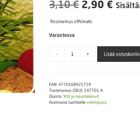
Alkuperäine
Nyky
3,10
€
2,90
€
Puutarhatyökalut
Sisältä
Askartelutarvikkeet
hinta
hinta
Rosmarinus officinalis
oli:
on:
Varastossa
3,10 €.
2,90 
-
+
Lisää ostoskoriin
Rosmariini
an
0,1
g
EAN:
4770168925724
määrä
Tuotetunnus (SKU):
147701-A
Osasto:
Yrtit ja maustekasvit
Avainsana tuotteelle
valmispussi