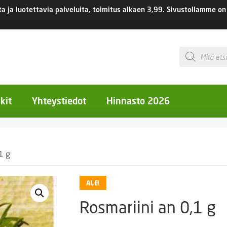
 ja luotettavia palveluita, toimitus
alkaen 3,99.
Sivustollamme on 
Products
search
kit
Yhteystiedot
Hinnasto 2026
otiset kukat
1 g
otiset kukat
uotiset kukat
ALE!
eokset
Rosmariini an 0,1 g
Ruukut