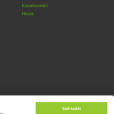
Kasvatusvinkit
Meistä
®
Designed and Released by Rock My Business
Salli kaikki
an