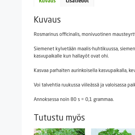
Kuvaus
Lisätiedot
Kuvaus
Rosmarinus officinalis, monivuotinen mausteyrtti
Siemenet kylvetään maalis-huhtikuussa, siemeniä
kasvupaikalle kun hallayöt ovat ohi.
Kasvaa parhaiten aurinkoisella kasvupaikalla, k
Voi talvehtia ruukussa viileässä ja valoisassa pai
Annoksessa noin 80 s = 0,1 grammaa.
Tutustu myös