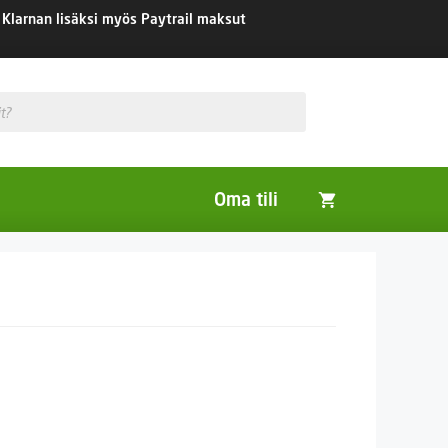
Klarnan lisäksi myös Paytrail maksut
Oma tili
Huonekasvit
Nurmikon siemenet
Viherlannoitus- ja maisemointikasvit