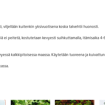
, viljellään kuitenkin yksivuotisena koska talvehtii huonosti.
 ei peitetä, kostutetaan kevyesti suihkuttamalla, itämisaika 4-
evyessä kalkkipitoisessa maassa. Käytetään tuoreena ja kuivattun
kassa.