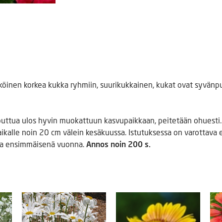
inen korkea kukka ryhmiin, suurikukkainen, kukat ovat syvänpu
tua ulos hyvin muokattuun kasvupaikkaan, peitetään ohuesti. I
ikalle noin 20 cm välein kesäkuussa. Istutuksessa on varottava e
kia ensimmäisenä vuonna.
Annos noin 200 s.