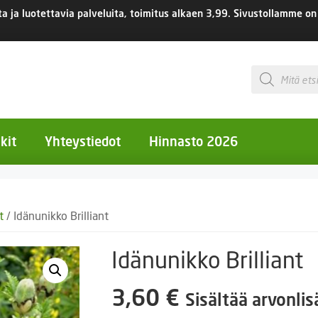
 ja luotettavia palveluita, toimitus
alkaen 3,99.
Sivustollamme on 
Products
search
kit
Yhteystiedot
Hinnasto 2026
otiset kukat
t
/ Idänunikko Brilliant
otiset kukat
uotiset kukat
Idänunikko Brilliant
eokset
3,60
€
Sisältää arvonli
Ruukut