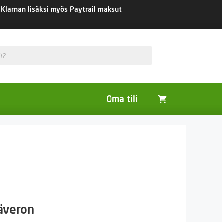
Klarnan lisäksi myös Paytrail maksut
Oma tili
Huonekasvit
Nurmikon siemenet
Viherlannoitus- ja maisemointikasvit
säveron