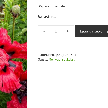
Puutarhatyökalut
Papaver orientale
Askartelutarvikkeet
Varastossa
-
+
Lisää ostoskoriin
Idänunikko
Brilliant
määrä
Tuotetunnus (SKU):
224841
Osasto:
Monivuotiset kukat