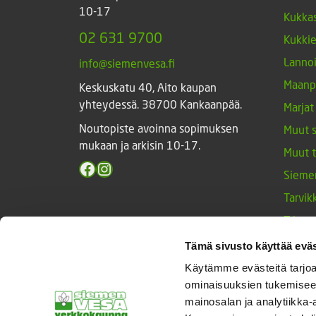
10-17
Kukkas
02 631 9700
Kukki
Lannoi
info@siemenvesa.fi
Maanp
Keskuskatu 40, Aito kaupan
yhteydessä. 38700 Kankaanpää.
Marjat
Noutopiste avoinna sopimuksen
Muut 
mukaan ja arkisin 10-17.
Muut 
Facebook
Instagram
Sieme
Tarvik
Triump
Vihan
Tämä sivusto käyttää eväs
Yrtit 
Käytämme evästeitä tarjoa
ominaisuuksien tukemisee
mainosalan ja analytiikka-