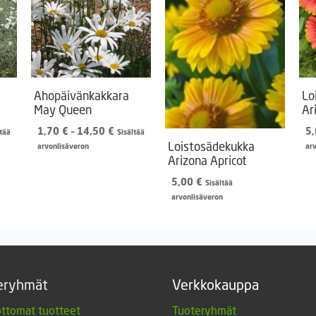
Ahopäivänkakkara
Lo
May Queen
Ar
aluokka:
Hintaluokka:
1,70
€
–
14,50
€
5
ltää
Sisältää
0 €
1,70 €
Loistosädekukka
arvonlisäveron
ar
-
Arizona Apricot
00 €
14,50 €
5,00
€
Sisältää
arvonlisäveron
eryhmät
Verkkokauppa
ttomat tuotteet
Tuoteryhmät