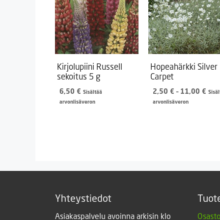
Kirjolupiini Russell
Hopeahärkki Silver
sekoitus 5 g
Carpet
Hint
6,50
€
2,50
€
–
11,00
€
Sisältää
Sisä
2,5
arvonlisäveron
arvonlisäveron
-
11,
Yhteystiedot
Tuot
Asiakaspalvelu avoinna arkisin klo
Osasto