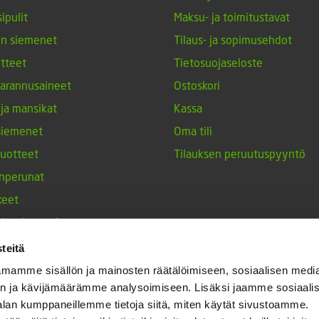
ipulit
Maksu- ja toimitustavat
en siemenet
Tilaus- ja sopimusehdot
tteet
Tietosuojaseloste
arannusaineet
Ostoskori
 ja mansikat
Kassa
siemenet
Oma tili
tuotteet
Tilauksen peruutuspyyntö
nperunat
keet
h-tulppaanit
nesten siemenet
teitä
ja maustekasvit
mamme sisällön ja mainosten räätälöimiseen, sosiaalisen medi
n ja kävijämäärämme analysoimiseen. Lisäksi jaamme sosiaali
alan kumppaneillemme tietoja siitä, miten käytät sivustoamme.