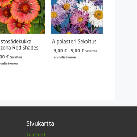
istosädekukka
Alppiasteri Sekoitus
izona Red Shades
Hintaluokka:
3,00
€
–
5,00
€
Sisältää
3,00 €
,00
€
Sisältää
arvonlisäveron
-
vonlisäveron
5,00 €
Sivukartta
Tuotteet