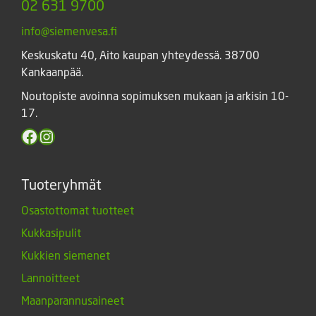
02 631 9700
info@siemenvesa.fi
Keskuskatu 40, Aito kaupan yhteydessä. 38700
Kankaanpää.
Noutopiste avoinna sopimuksen mukaan ja arkisin 10-
17.
Facebook
Instagram
Tuoteryhmät
Osastottomat tuotteet
Kukkasipulit
Kukkien siemenet
Lannoitteet
Maanparannusaineet