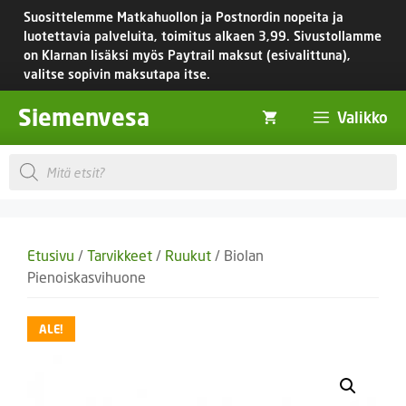
Siirry
Suosittelemme Matkahuollon ja Postnordin nopeita ja
sisältöön
luotettavia palveluita, toimitus
alkaen 3,99.
Sivustollamme
on Klarnan lisäksi myös Paytrail maksut (esivalittuna),
valitse sopivin maksutapa itse.
Siemenvesa
Valikko
Products
search
Etusivu
/
Tarvikkeet
/
Ruukut
/ Biolan
Pienoiskasvihuone
ALE!