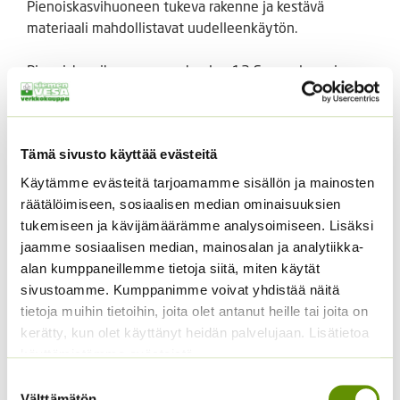
Pienoiskasvihuoneen tukeva rakenne ja kestävä
materiaali mahdollistavat uudelleenkäytön.
Pienoiskasvihuoneeseen kuuluu 12 Sammalnappia,
jotka on valmistettu kotimaisesta rahkasammaleesta,
eivätkä ne sisällä lainkaan turvetta.
Pienoiskasvihuonetta voi täyttää uudelleen
Tämä sivusto käyttää evästeitä
sammalnapeilla.
Käytämme evästeitä tarjoamamme sisällön ja mainosten
Tutustu myös
räätälöimiseen, sosiaalisen median ominaisuuksien
tukemiseen ja kävijämäärämme analysoimiseen. Lisäksi
jaamme sosiaalisen median, mainosalan ja analytiikka-
alan kumppaneillemme tietoja siitä, miten käytät
sivustoamme. Kumppanimme voivat yhdistää näitä
tietoja muihin tietoihin, joita olet antanut heille tai joita on
kerätty, kun olet käyttänyt heidän palvelujaan. Lisätietoa
käyttämistämme evästeistä
Suostumuksen
Välttämätön