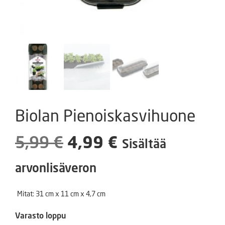
Biolan Pienoiskasvihuone
Alkuperäinen
Nykyinen
5,99
€
4,99
€
Sisältää
hinta
hinta
arvonlisäveron
oli:
on:
Mitat: 31 cm x 11 cm x 4,7 cm
5,99 €.
4,99 €.
Varasto loppu