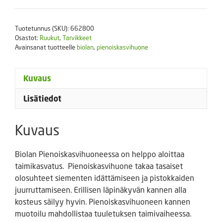
Tuotetunnus (SKU):
662800
Osastot:
Ruukut
,
Tarvikkeet
Avainsanat tuotteelle
biolan
,
pienoiskasvihuone
Kuvaus
Lisätiedot
Kuvaus
Biolan Pienoiskasvihuoneessa on helppo aloittaa
taimikasvatus. Pienoiskasvihuone takaa tasaiset
olosuhteet siementen idättämiseen ja pistokkaiden
juurruttamiseen. Erillisen läpinäkyvän kannen alla
kosteus säilyy hyvin. Pienoiskasvihuoneen kannen
muotoilu mahdollistaa tuuletuksen taimivaiheessa.