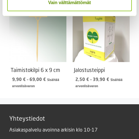
-
Vain välttämättömät
24,90 €
Taimistokilpi 6 x 9 cm
Jalostusteippi
Hintaluokka:
Hintaluokka:
9,90
€
–
69,00
€
2,50
€
–
39,90
€
Sisältää
Sisältää
9,90 €
2,50 €
arvonlisäveron
arvonlisäveron
-
-
69,00 €
39,90 €
Yhteystiedot
Asiakaspalvelu avoinna arkisin klo 10-17