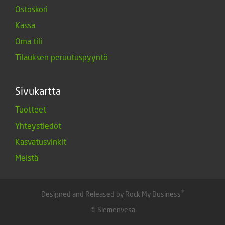
Ostoskori
Kassa
Oma tili
Tilauksen peruutuspyyntö
Sivukartta
Tuotteet
Yhteystiedot
Kasvatusvinkit
Meistä
®
Designed and Released by Rock My Business
© Siemenvesa