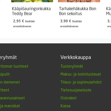
Kääpiöauringonkukka
Tarhakehäkukka Bon
Kä
Teddy Bear
Bon sekoitus
Mu
2,95
€
3,90
€
3
Sisältää
Sisältää
arvonlisäveron
arvonlisäveron
ar
eryhmät
Verkkokauppa
ttomat tuotteet
Tuoteryhmät
ipulit
Maksu- ja toimitustavat
en siemenet
Tilaus- ja sopimusehdot
tteet
Tietosuojaseloste
arannusaineet
Ostoskori
 ja mansikat
Kassa