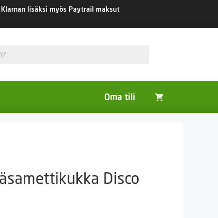
Klarnan lisäksi myös Paytrail maksut
Oma tili
Huonekasvit
Nurmikon siemenet
Viherlannoitus- ja maisemointikasvit
äsamettikukka Disco