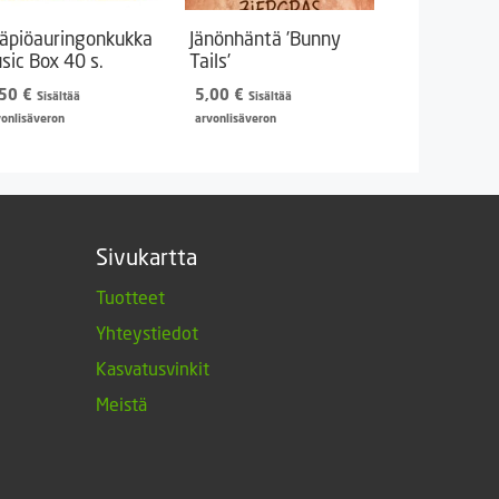
äpiöauringonkukka
Jänönhäntä ’Bunny
sic Box 40 s.
Tails’
,50
€
5,00
€
Sisältää
Sisältää
vonlisäveron
arvonlisäveron
Sivukartta
Tuotteet
Yhteystiedot
Kasvatusvinkit
Meistä