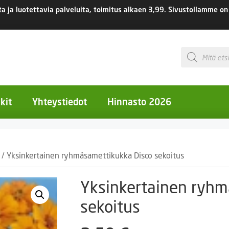
 ja luotettavia palveluita, toimitus
alkaen 3,99.
Sivustollamme on 
Products
search
kit
Yhteystiedot
Hinnasto 2026
otiset kukat
/ Yksinkertainen ryhmäsamettikukka Disco sekoitus
otiset kukat
uotiset kukat
Yksinkertainen ryhm
eokset
sekoitus
Ruukut