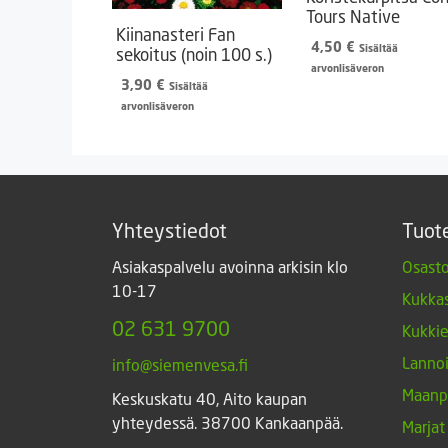
Tours Native
Kiinanasteri Fan
4,50
€
Sisältää
sekoitus (noin 100 s.)
arvonlisäveron
3,90
€
Sisältää
arvonlisäveron
Yhteystiedot
Tuot
Asiakaspalvelu avoinna arkisin klo
Osasto
10-17
Kukkas
02 631 9700
Kukki
Lannoi
info@siemenvesa.fi
Maanp
Keskuskatu 40, Aito kaupan
yhteydessä. 38700 Kankaanpää.
Marjat