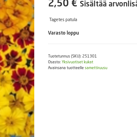
2,50
€
Sisältää arvonli
Puutarhatyökalut
Askartelutarvikkeet
Tagetes patula
Varasto loppu
Tuotetunnus (SKU):
251301
Osasto:
Yksivuotiset kukat
Avainsana tuotteelle
samettiruusu