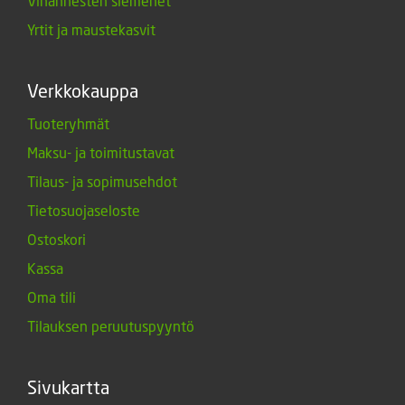
Vihannesten siemenet
Yrtit ja maustekasvit
Verkkokauppa
Tuoteryhmät
Maksu- ja toimitustavat
Tilaus- ja sopimusehdot
Tietosuojaseloste
Ostoskori
Kassa
Oma tili
Tilauksen peruutuspyyntö
Sivukartta