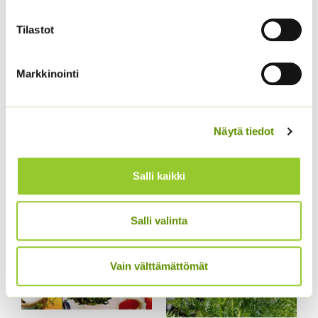
Tilastot
Markkinointi
Kamomillasaunio
Tähkälaventeli
Näytä tiedot
Sperli’s Canastilla
2,99
€
Sisältää arvonlisäveron
2,20
€
Sisältää arvonlisäveron
Salli kaikki
Salli valinta
Vain välttämättömät