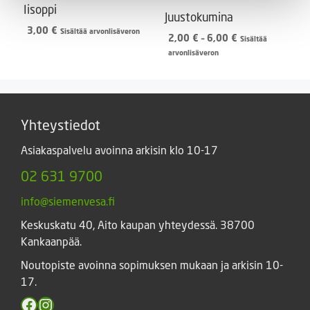
Iisoppi
Juustokumina
3,00
€
Sisältää arvonlisäveron
Hintaluokka:
2,00
€
–
6,00
€
Sisältää
2,00 €
arvonlisäveron
-
6,00 €
Yhteystiedot
Asiakaspalvelu avoinna arkisin klo 10-17
02 631 9700
info@siemenvesa.fi
Keskuskatu 40, Aito kaupan yhteydessä. 38700
Kankaanpää.
Noutopiste avoinna sopimuksen mukaan ja arkisin 10-
17.
Facebook
Instagram