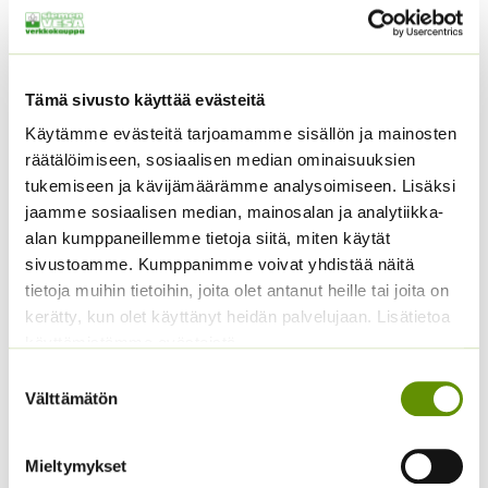
Tutustu myös
Tämä sivusto käyttää evästeitä
Käytämme evästeitä tarjoamamme sisällön ja mainosten
räätälöimiseen, sosiaalisen median ominaisuuksien
tukemiseen ja kävijämäärämme analysoimiseen. Lisäksi
jaamme sosiaalisen median, mainosalan ja analytiikka-
alan kumppaneillemme tietoja siitä, miten käytät
sivustoamme. Kumppanimme voivat yhdistää näitä
tietoja muihin tietoihin, joita olet antanut heille tai joita on
Korianteri
kerätty, kun olet käyttänyt heidän palvelujaan. Lisätietoa
Sitruunamelissa LUOMU
käyttämistämme evästeistä
Hintaluokka:
4,00
€
–
25,00
€
Sisältää
ALE!
4,00 €
Suostumuksen
arvonlisäveron
-
Välttämätön
valinta
Alkuperäinen
Nykyinen
3,90
€
2,99
€
Sisältää
25,00 €
hinta
hinta
arvonlisäveron
oli:
on:
Mieltymykset
3,90 €.
2,99 €.