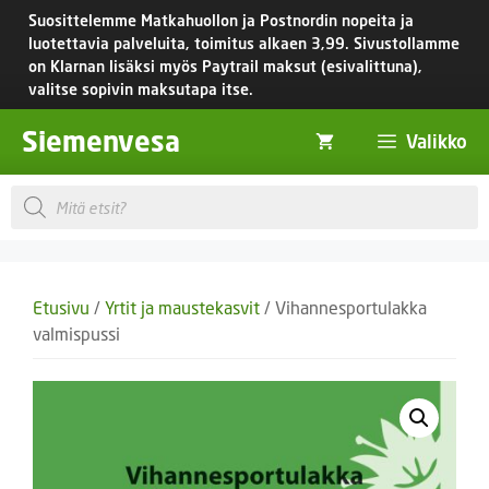
Siirry
Suosittelemme Matkahuollon ja Postnordin nopeita ja
sisältöön
luotettavia palveluita, toimitus
alkaen 3,99.
Sivustollamme
on Klarnan lisäksi myös Paytrail maksut (esivalittuna),
valitse sopivin maksutapa itse.
Siemenvesa
Valikko
Products
search
Etusivu
/
Yrtit ja maustekasvit
/ Vihannesportulakka
valmispussi