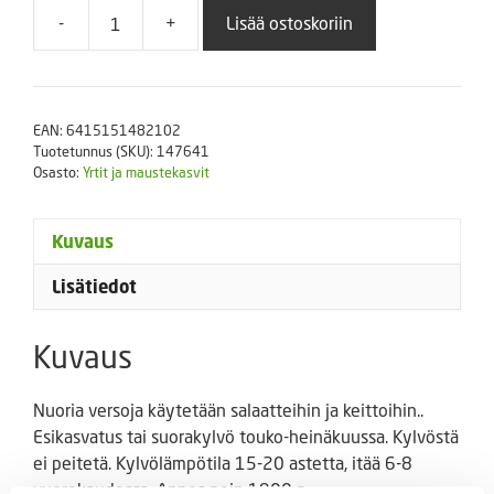
-
+
Lisää ostoskoriin
Vihannesportulakka
valmispussi
määrä
EAN:
6415151482102
Tuotetunnus (SKU):
147641
Osasto:
Yrtit ja maustekasvit
Kuvaus
Lisätiedot
Kuvaus
Nuoria versoja käytetään salaatteihin ja keittoihin..
Esikasvatus tai suorakylvö touko-heinäkuussa. Kylvöstä
ei peitetä. Kylvölämpötila 15-20 astetta, itää 6-8
vuorokaudessa. Annos noin 1900 s.