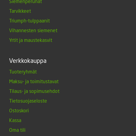
Siemenperunat
Tarvikkeet
Triumph-tulppaanit
Vihannesten siemenet
Yrtit ja maustekasvit
Verkkokauppa
Tuoteryhmät
Maksu- ja toimitustavat
Tilaus- ja sopimusehdot
Tietosuojaseloste
Ostoskori
Kassa
Oma tili