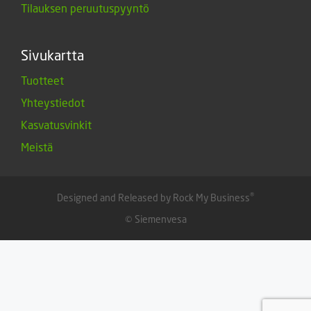
Tilauksen peruutuspyyntö
Sivukartta
Tuotteet
Yhteystiedot
Kasvatusvinkit
Meistä
®
Designed and Released by Rock My Business
© Siemenvesa