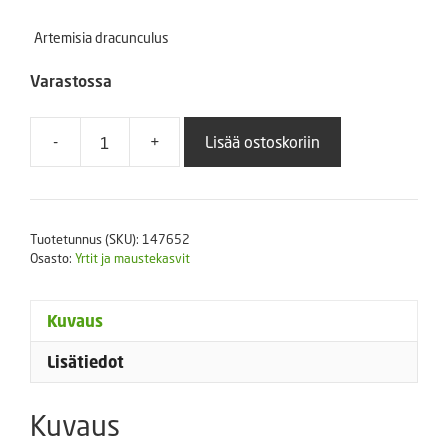
Artemisia dracunculus
Varastossa
-
+
Lisää ostoskoriin
Venäjänrakuuna
Inodora
1
g
Tuotetunnus (SKU):
147652
määrä
Osasto:
Yrtit ja maustekasvit
Kuvaus
Lisätiedot
Kuvaus