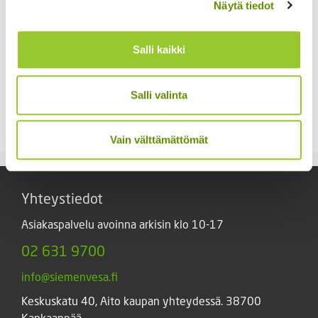
Näytä tiedot
Salli kaikki
Kamomillasaunio 5 g
Salli valinta
Thai-basilika 1 g
6,10
€
Sisältää arvonlisäveron
5,50
€
Sisältää arvonlisäveron
Vain välttämättömät
Yhteystiedot
Asiakaspalvelu avoinna arkisin klo 10-17
02 631 9700
info@siemenvesa.fi
Keskuskatu 40, Aito kaupan yhteydessä. 38700
Kankaanpää.