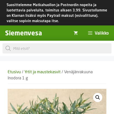
Siirry
Suosittelemme Matkahuollon ja Postnordin nopeita ja
sisältöön
luotettavia palveluita, toimitus
alkaen 3,99.
Sivustollamme
on Klarnan lisäksi myös Paytrail maksut (esivalittuna),
valitse sopivin maksutapa itse.
Siemenvesa
Valikko
Products
search
Etusivu
/
Yrtit ja maustekasvit
/ Venäjänrakuuna
Inodora 1 g