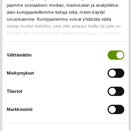
2,80
€
Sisältää arvonlisäveron
jaamme sosiaalisen median, mainosalan ja analytiikka-
Alkuperäinen
Nykyinen
3,90
€
2,99
€
Sisältää
alan kumppaneillemme tietoja siitä, miten käytät
hinta
hinta
arvonlisäveron
oli:
on:
sivustoamme. Kumppanimme voivat yhdistää näitä
3,90 €.
2,99 €.
tietoja muihin tietoihin, joita olet antanut heille tai joita on
kerätty, kun olet käyttänyt heidän palvelujaan. Lisätietoa
käyttämistämme evästeistä
Suostumuksen
Välttämätön
valinta
Mieltymykset
Rosmariini an 0,1 g
Iisoppi 5 g
ALE!
5,00
€
Sisältää arvonlisäveron
Tilastot
Alkuperäinen
Nykyinen
3,10
€
2,90
€
Sisältää
hinta
hinta
arvonlisäveron
oli:
on:
Markkinointi
3,10 €.
2,90 €.