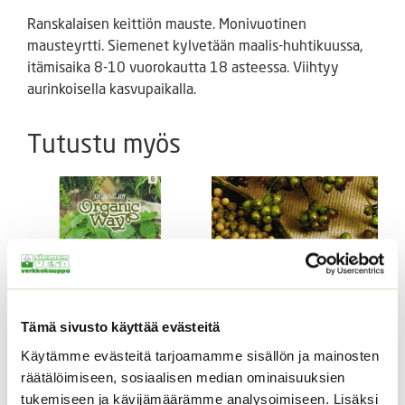
Ranskalaisen keittiön mauste. Monivuotinen
mausteyrtti. Siemenet kylvetään maalis-huhtikuussa,
itämisaika 8-10 vuorokautta 18 asteessa. Viihtyy
aurinkoisella kasvupaikalla.
Tutustu myös
Tämä sivusto käyttää evästeitä
Käytämme evästeitä tarjoamamme sisällön ja mainosten
Sitruunamelissa LUOMU
Korianteri noin 200 s /
räätälöimiseen, sosiaalisen median ominaisuuksien
2 g.
ALE!
tukemiseen ja kävijämäärämme analysoimiseen. Lisäksi