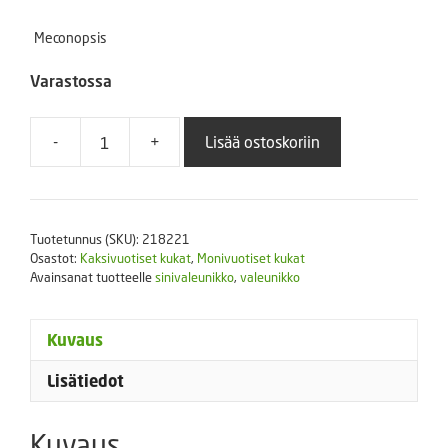
Meconopsis
Varastossa
-
+
Lisää ostoskoriin
Valeunikko
sekoitus
eri
värejä
Tuotetunnus (SKU):
218221
määrä
Osastot:
Kaksivuotiset kukat
,
Monivuotiset kukat
Avainsanat tuotteelle
sinivaleunikko
,
valeunikko
Kuvaus
Lisätiedot
Kuvaus