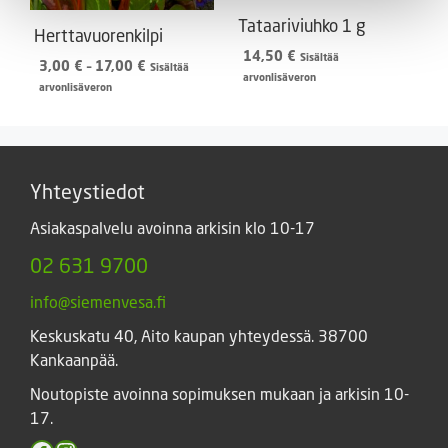
Tataariviuhko 1 g
Herttavuorenkilpi
14,50
€
Sisältää
Hintaluokka:
3,00
€
–
17,00
€
Sisältää
arvonlisäveron
3,00 €
arvonlisäveron
-
17,00 €
Yhteystiedot
Asiakaspalvelu avoinna arkisin klo 10-17
02 631 9700
info@siemenvesa.fi
Keskuskatu 40, Aito kaupan yhteydessä. 38700
Kankaanpää.
Noutopiste avoinna sopimuksen mukaan ja arkisin 10-
17.