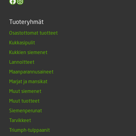
Facebook
Instagram
Tuoteryhmät
Osastottomat tuotteet
Kukkasipulit
Kukkien siemenet
Lannoitteet
Maanparannusaineet
Marjat ja mansikat
Muut siemenet
Muut tuotteet
Siemenperunat
Tarvikkeet
Triumph-tulppaanit