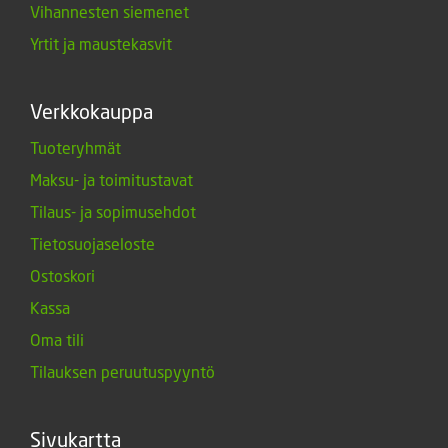
Vihannesten siemenet
Yrtit ja maustekasvit
Verkkokauppa
Tuoteryhmät
Maksu- ja toimitustavat
Tilaus- ja sopimusehdot
Tietosuojaseloste
Ostoskori
Kassa
Oma tili
Tilauksen peruutuspyyntö
Sivukartta