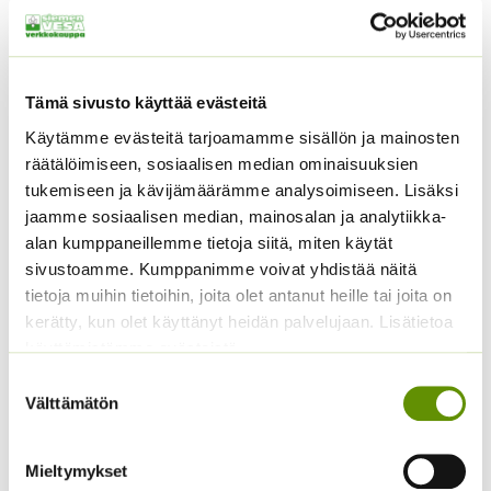
Myrkyllinen kasvi, kaksivuotinen.
Tutustu myös
Tämä sivusto käyttää evästeitä
Käytämme evästeitä tarjoamamme sisällön ja mainosten
räätälöimiseen, sosiaalisen median ominaisuuksien
tukemiseen ja kävijämäärämme analysoimiseen. Lisäksi
jaamme sosiaalisen median, mainosalan ja analytiikka-
alan kumppaneillemme tietoja siitä, miten käytät
sivustoamme. Kumppanimme voivat yhdistää näitä
tietoja muihin tietoihin, joita olet antanut heille tai joita on
kerätty, kun olet käyttänyt heidän palvelujaan. Lisätietoa
Siperianpallo-ohdake 5
Alppiasteri Sekoitus
käyttämistämme evästeistä
g
Hintaluokka:
3,00
€
–
5,00
€
Sisältää
Suostumuksen
3,00 €
7,00
€
Sisältää arvonlisäveron
arvonlisäveron
Välttämätön
valinta
-
5,00 €
Mieltymykset