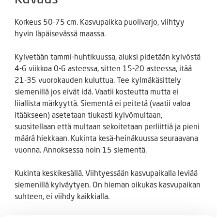
Korkeus 50-75 cm. Kasvupaikka puolivarjo, viihtyy
hyvin läpäisevässä maassa.
Kylvetään tammi-huhtikuussa, aluksi pidetään kylvöstä
4-6 viikkoa 0-6 asteessa, sitten 15-20 asteessa, itää
21-35 vuorokauden kuluttua. Tee kylmäkäsittely
siemenillä jos eivät idä. Vaatii kosteutta mutta ei
liiallista märkyyttä. Siementä ei peitetä (vaatii valoa
itääkseen) asetetaan tiukasti kylvömultaan,
suositellaan että multaan sekoitetaan perliittiä ja pieni
määrä hiekkaan. Kukinta kesä-heinäkuussa seuraavana
vuonna. Annoksessa noin 15 siementä.
Kukinta keskikesällä. Viihtyessään kasvupaikalla leviää
siemenillä kylväytyen. On hieman oikukas kasvupaikan
suhteen, ei viihdy kaikkialla.