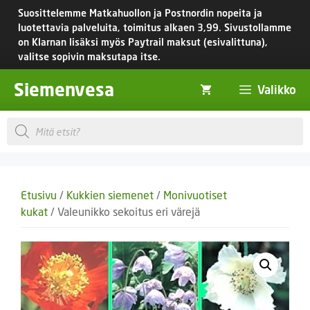
Siirry
Suosittelemme Matkahuollon ja Postnordin nopeita ja
sisältöön
luotettavia palveluita, toimitus
alkaen 3,99.
Sivustollamme
on Klarnan lisäksi myös Paytrail maksut (esivalittuna),
valitse sopivin maksutapa itse.
Siemenvesa
Valikko
Products
search
Etusivu
/
Kukkien siemenet
/
Monivuotiset
kukat
/ Valeunikko sekoitus eri värejä