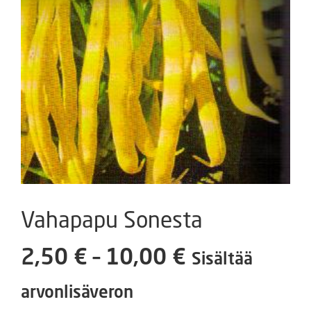
Vahapapu Sonesta
Hintaluokka
2,50
€
–
10,00
€
Sisältää
2,50 €
arvonlisäveron