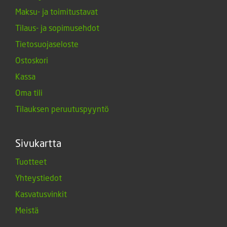
Maksu- ja toimitustavat
Tilaus- ja sopimusehdot
Tietosuojaseloste
Ostoskori
Kassa
Oma tili
Tilauksen peruutuspyyntö
Sivukartta
Tuotteet
Yhteystiedot
Kasvatusvinkit
Meistä