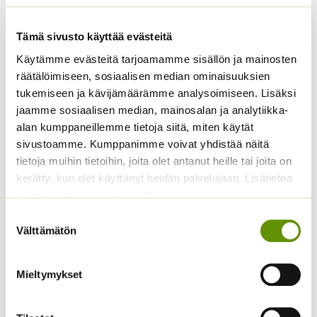
Tämä sivusto käyttää evästeitä
Käytämme evästeitä tarjoamamme sisällön ja mainosten
räätälöimiseen, sosiaalisen median ominaisuuksien
Avomaankurkku Lemon
Spagettikurpitsa
tukemiseen ja kävijämäärämme analysoimiseen. Lisäksi
Apple
(irtosiemen)
jaamme sosiaalisen median, mainosalan ja analytiikka-
Hintaluokka:
3,75
€
–
15,00
€
Sisältää
ALE!
alan kumppaneillemme tietoja siitä, miten käytät
3,75 €
arvonlisäveron
sivustoamme. Kumppanimme voivat yhdistää näitä
Alkuperäinen
Nykyinen
7,00
€
5,99
€
-
Sisältää
hinta
hinta
15,00 €
tietoja muihin tietoihin, joita olet antanut heille tai joita on
arvonlisäveron
oli:
on:
kerätty, kun olet käyttänyt heidän palvelujaan. Lisätietoa
7,00 €.
5,99 €.
käyttämistämme evästeistä
Suostumuksen
Välttämätön
valinta
Mieltymykset