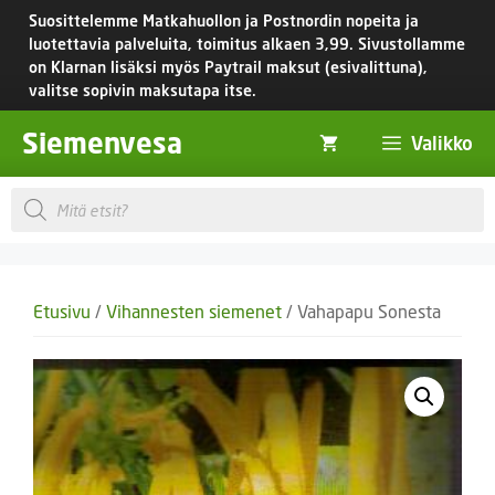
Siirry
Suosittelemme Matkahuollon ja Postnordin nopeita ja
sisältöön
luotettavia palveluita, toimitus
alkaen 3,99.
Sivustollamme
on Klarnan lisäksi myös Paytrail maksut (esivalittuna),
valitse sopivin maksutapa itse.
Siemenvesa
Valikko
Products
search
Etusivu
/
Vihannesten siemenet
/ Vahapapu Sonesta