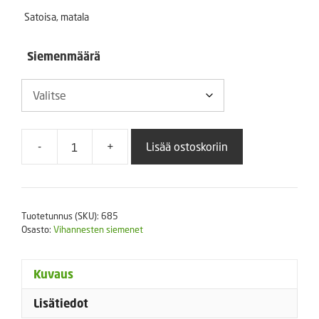
-
Satoisa, matala
10,00 €
Siemenmäärä
-
+
Lisää ostoskoriin
Vahapapu
Sonesta
määrä
Tuotetunnus (SKU):
685
Osasto:
Vihannesten siemenet
Kuvaus
Lisätiedot