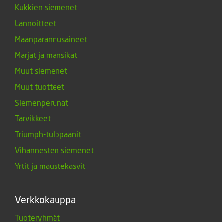
Kukkien siemenet
Lannoitteet
Maanparannusaineet
Marjat ja mansikat
Muut siemenet
Muut tuotteet
Siemenperunat
Tarvikkeet
Triumph-tulppaanit
Vihannesten siemenet
Yrtit ja maustekasvit
Verkkokauppa
Tuoteryhmät