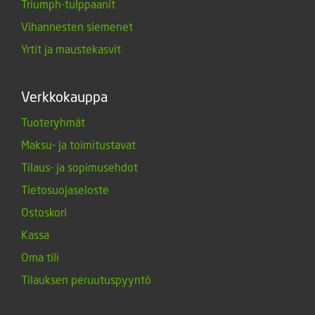
Triumph-tulppaanit
Vihannesten siemenet
Yrtit ja maustekasvit
Verkkokauppa
Tuoteryhmät
Maksu- ja toimitustavat
Tilaus- ja sopimusehdot
Tietosuojaseloste
Ostoskori
Kassa
Oma tili
Tilauksen peruutuspyyntö