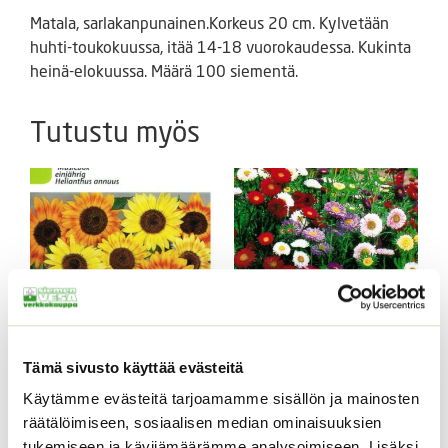
Matala, sarlakanpunainen.Korkeus 20 cm. Kylvetään
huhti-toukokuussa, itää 14-18 vuorokaudessa. Kukinta
heinä-elokuussa. Määrä 100 siementä.
Tutustu myös
Tämä sivusto käyttää evästeitä
Kääpiöauringonkukka
Kiinanasteri Fan
Music Box 40 s.
sekoitus (noin 100 s.)
Käytämme evästeitä tarjoamamme sisällön ja mainosten
räätälöimiseen, sosiaalisen median ominaisuuksien
3,50
€
3,90
€
Sisältää arvonlisäveron
Sisältää arvonlisäveron
tukemiseen ja kävijämäärämme analysoimiseen. Lisäksi