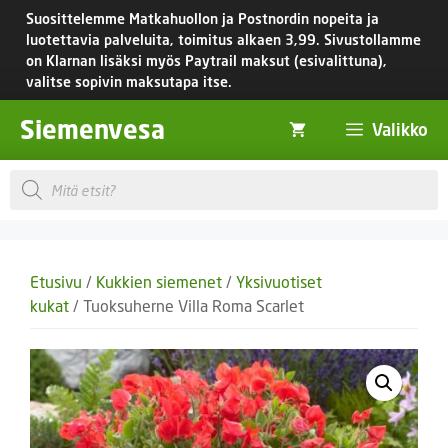
Siirry
Suosittelemme Matkahuollon ja Postnordin nopeita ja
sisältöön
luotettavia palveluita, toimitus
alkaen 3,99.
Sivustollamme
on Klarnan lisäksi myös Paytrail maksut (esivalittuna),
valitse sopivin maksutapa itse.
Siemenvesa
Valikko
Products
search
Etusivu
/
Kukkien siemenet
/
Yksivuotiset
kukat
/ Tuoksuherne Villa Roma Scarlet