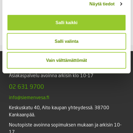
Näytä tiedot
Kukontöyhtö New Look
40 s.
Tarhakukonkannus
Salli kaikki
sekoitus
3,60
€
Sisältää arvonlisäveron
3,00
€
Sisältää arvonlisäveron
Salli valinta
Vain välttämättömät
Yhteystiedot
Asiakaspalvelu avoinna arkisin klo 10-17
02 631 9700
info@siemenvesa.fi
Keskuskatu 40, Aito kaupan yhteydessä. 38700
Kankaanpää.
Noutopiste avoinna sopimuksen mukaan ja arkisin 10-
17.