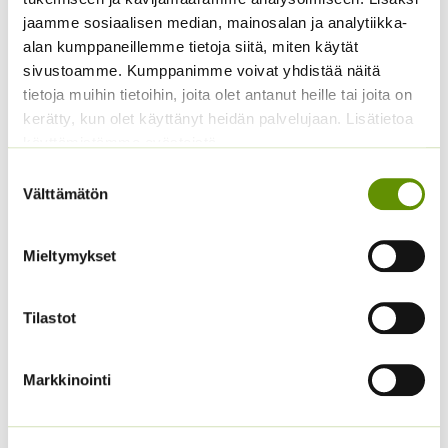
jaamme sosiaalisen median, mainosalan ja analytiikka-
alan kumppaneillemme tietoja siitä, miten käytät
sivustoamme. Kumppanimme voivat yhdistää näitä
tietoja muihin tietoihin, joita olet antanut heille tai joita on
kerätty, kun olet käyttänyt heidän palvelujaan. Lisätietoa
käyttämistämme evästeistä
Suostumuksen
Välttämätön
valinta
Punakosmoskukka
Kiinanasteri Matador
Sperli’s Mix Dreams
3,80
€
Sisältää arvonlisäveron
Mieltymykset
5,20
€
Sisältää arvonlisäveron
Tilastot
Markkinointi