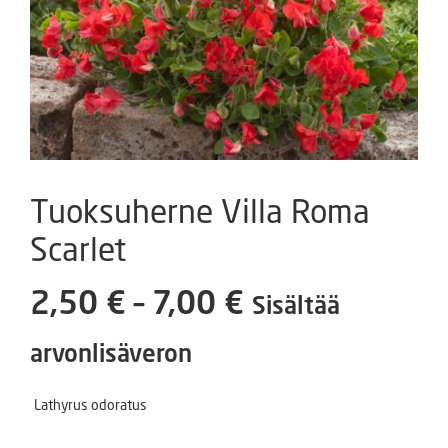
Tuoksuherne Villa Roma
Scarlet
Hintaluokka:
2,50
€
–
7,00
€
Sisältää
2,50 €
arvonlisäveron
-
Lathyrus odoratus
7,00 €