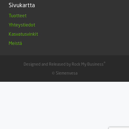
Sivukartta
Tuotteet
Yhteystiedot
Kasvatusvinkit
Meistä
®
Designed and Released by Rock My Business
© Siemenvesa