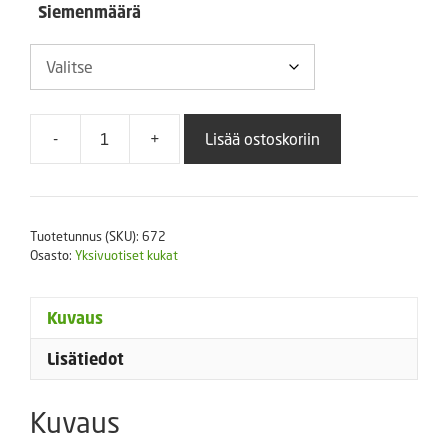
Siemenmäärä
-
+
Lisää ostoskoriin
Tuoksuherne
Villa
Roma
Scarlet
Tuotetunnus (SKU):
672
määrä
Osasto:
Yksivuotiset kukat
Kuvaus
Lisätiedot
Kuvaus