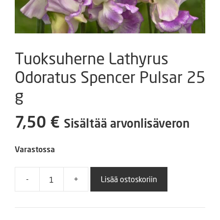
Tuoksuherne Lathyrus
Odoratus Spencer Pulsar 25
g
7,50
€
Sisältää arvonlisäveron
Varastossa
-
+
Lisää ostoskoriin
Tuoksuherne
Lathyrus
Odoratus
Spencer