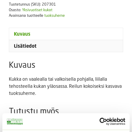
Tuotetunnus (SKU):
207301
Pulsar
Osasto:
Yksivuotiset kukat
25
Avainsana tuotteelle
tuoksuherne
g
määrä
Kuvaus
Lisätiedot
Kuvaus
Kukka on vaalealla tai valkoisella pohjalla, liilalla
tehosteella kukan yläosassa. Reilun kokoiseksi kasvava
tuoksuherne.
Tutustu myös