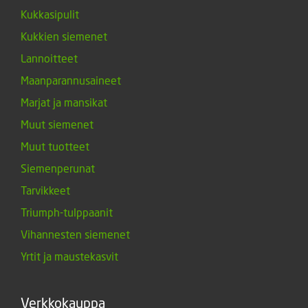
Kukkasipulit
Kukkien siemenet
Lannoitteet
Maanparannusaineet
Marjat ja mansikat
Muut siemenet
Muut tuotteet
Siemenperunat
Tarvikkeet
Triumph-tulppaanit
Vihannesten siemenet
Yrtit ja maustekasvit
Verkkokauppa