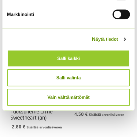
Markkinointi
Kukontöyhtö New Look
40 s.
Jänönhäntä ’Bunny
Tails’
3,60
€
Sisältää arvonlisäveron
5,00
€
Näytä tiedot
Sisältää arvonlisäveron
Salli kaikki
Salli valinta
Vain välttämättömät
Koristekurpitsa Con
Tours Native
Tuoksuherne Little
4,50
€
Sisältää arvonlisäveron
Sweetheart (an)
2,80
€
Sisältää arvonlisäveron