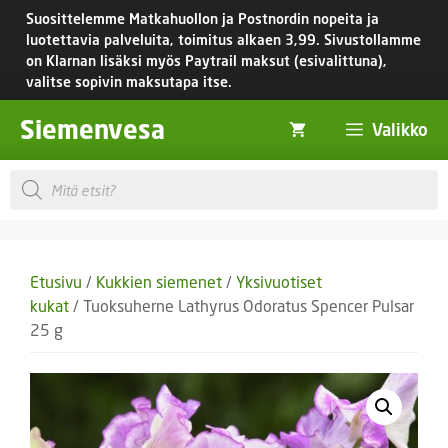
Siirry
Suosittelemme Matkahuollon ja Postnordin nopeita ja
sisältöön
luotettavia palveluita, toimitus
alkaen 3,99.
Sivustollamme
on Klarnan lisäksi myös Paytrail maksut (esivalittuna),
valitse sopivin maksutapa itse.
Siemenvesa
Valikko
Products
search
Etusivu
/
Kukkien siemenet
/
Yksivuotiset
kukat
/ Tuoksuherne Lathyrus Odoratus Spencer Pulsar
25 g