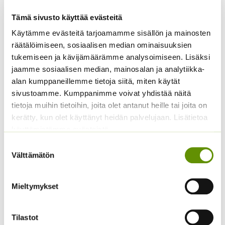
Tämä sivusto käyttää evästeitä
Käytämme evästeitä tarjoamamme sisällön ja mainosten
räätälöimiseen, sosiaalisen median ominaisuuksien
tukemiseen ja kävijämäärämme analysoimiseen. Lisäksi
jaamme sosiaalisen median, mainosalan ja analytiikka-
alan kumppaneillemme tietoja siitä, miten käytät
Keltakosmoskukka
Punakosmoskukka
sivustoamme. Kumppanimme voivat yhdistää näitä
Cosmic mix.
Sperli’s Mix Dreams
tietoja muihin tietoihin, joita olet antanut heille tai joita on
5,20
€
Sisältää arvonlisäveron
ALE!
kerätty, kun olet käyttänyt heidän palvelujaan. Lisätietoa
käyttämistämme evästeistä
Alkuperäinen
Nykyinen
4,20
€
3,20
€
Sisältää
hinta
hinta
arvonlisäveron
Suostumuksen
oli:
on:
Välttämätön
valinta
4,20 €.
3,20 €.
Mieltymykset
Tilastot