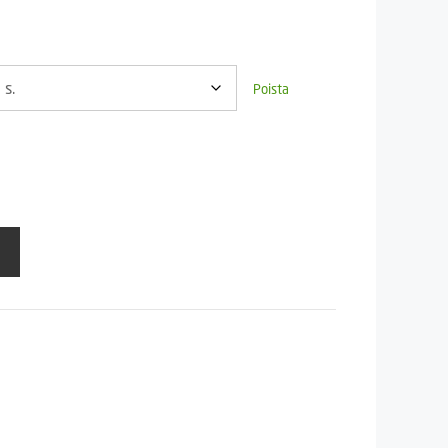
 €
Poista
 €