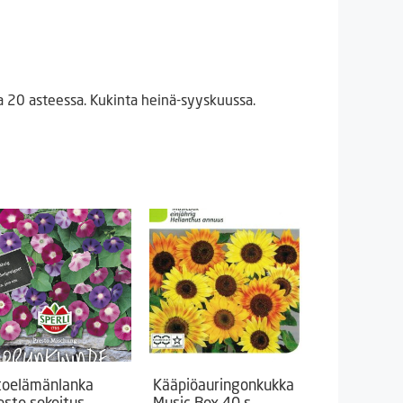
 20 asteessa. Kukinta heinä-syyskuussa.
toelämänlanka
Kääpiöauringonkukka
esto sekoitus
Music Box 40 s.