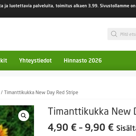
 ja luotettavia palveluita, toimitus
alkaen 3,99.
Sivustollamme on 
Products
search
kit
Yhteystiedot
Hinnasto 2026
otiset kukat
/ Timanttikukka New Day Red Stripe
otiset kukat
uotiset kukat
Timanttikukka New D
eokset
Hint
4,90
€
–
9,90
€
Sisäl
Ruukut