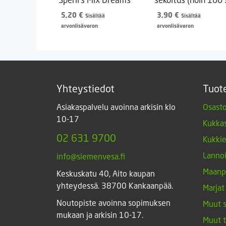
5,20
€
3,90
€
Sisältää
Sisältää
arvonlisäveron
arvonlisäveron
Yhteystiedot
Tuot
Asiakaspalvelu avoinna arkisin klo
Osasto
10-17
Kukkas
02 631 9700
Kukki
Lannoi
info@siemenvesa.fi
Maanp
Keskuskatu 40, Aito kaupan
yhteydessä. 38700 Kankaanpää.
Marjat
Noutopiste avoinna sopimuksen
Muut 
mukaan ja arkisin 10-17.
Muut 