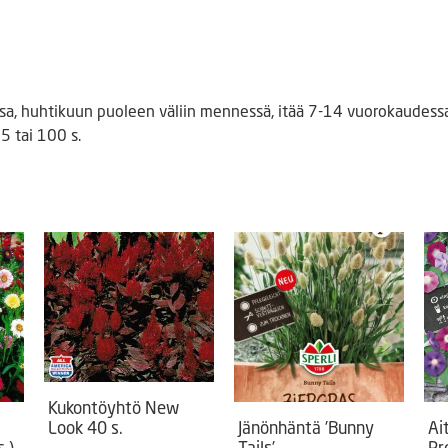
a, huhtikuun puoleen väliin mennessä, itää 7-14 vuorokaudessa
5 tai 100 s.
Kukontöyhtö New
Look 40 s.
Jänönhäntä ’Bunny
Ai
.)
Tails’
Pr