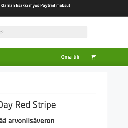
Klarnan lisäksi myös Paytrail maksut
Oma tili
Huonekasvit
Nurmikon siemenet
Viherlannoitus- ja maisemointikasvit
ay Red Stripe
aluokka:
tää arvonlisäveron