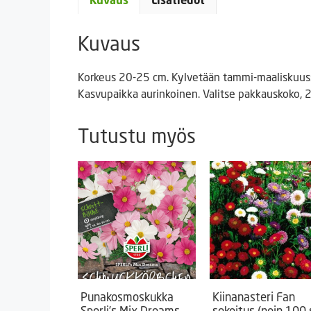
Kuvaus
Lisätiedot
Kuvaus
Korkeus 20-25 cm. Kylvetään tammi-maaliskuuss
Kasvupaikka aurinkoinen. Valitse pakkauskoko, 2
Tutustu myös
Punakosmoskukka
Kiinanasteri Fan
Sperli’s Mix Dreams
sekoitus (noin 100 s