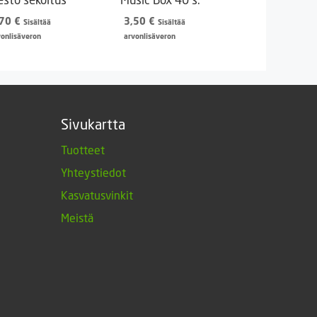
,70
€
3,50
€
Sisältää
Sisältää
vonlisäveron
arvonlisäveron
Sivukartta
Tuotteet
Yhteystiedot
Kasvatusvinkit
Meistä