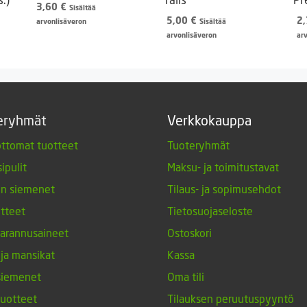
3,60
€
Sisältää
5,00
€
2
arvonlisäveron
Sisältää
arvonlisäveron
ar
eryhmät
Verkkokauppa
ttomat tuotteet
Tuoteryhmät
ipulit
Maksu- ja toimitustavat
en siemenet
Tilaus- ja sopimusehdot
tteet
Tietosuojaseloste
arannusaineet
Ostoskori
 ja mansikat
Kassa
siemenet
Oma tili
tuotteet
Tilauksen peruutuspyyntö