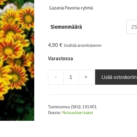
4,90
Puutarhatyökalut
Gazania Pavonia-ryhmä.
Askartelutarvikkeet
-
Siemenmäärä
9,90
4,90
€
Sisältää arvonlisäveron
Varastossa
-
+
Lisää ostoskoriin
Timanttikukka
New
Day
Red
Tuotetunnus (SKU):
191401
Stripe
Osasto:
Yksivuotiset kukat
määrä