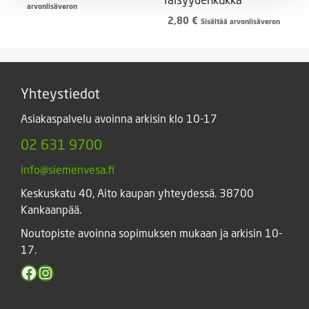
2,00 €
arvonlisäveron
-
2,80
€
Sisältää arvonlisäveron
15,40 €
Yhteystiedot
Asiakaspalvelu avoinna arkisin klo 10-17
02 631 9700
info@siemenvesa.fi
Keskuskatu 40, Aito kaupan yhteydessä. 38700
Kankaanpää.
Noutopiste avoinna sopimuksen mukaan ja arkisin 10-
17.
Facebook
Instagram