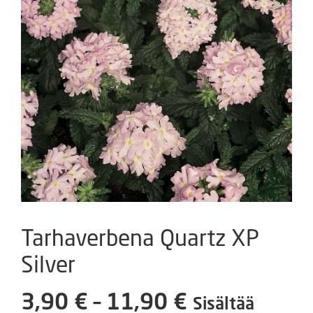
Tarhaverbena Quartz XP
Silver
Hintaluokka
3,90
€
–
11,90
€
Sisältää