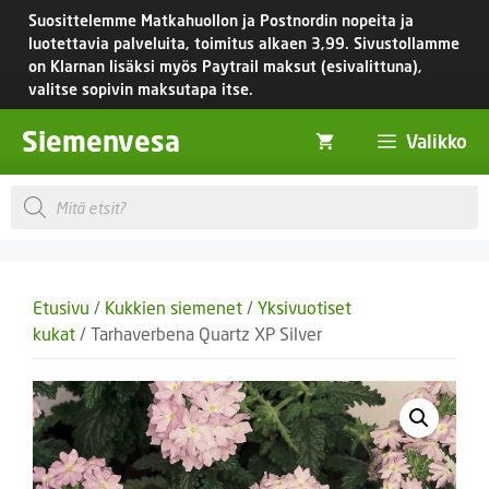
Siirry
Suosittelemme Matkahuollon ja Postnordin nopeita ja
sisältöön
luotettavia palveluita, toimitus
alkaen 3,99.
Sivustollamme
on Klarnan lisäksi myös Paytrail maksut (esivalittuna),
valitse sopivin maksutapa itse.
Siemenvesa
Valikko
Products
search
Etusivu
/
Kukkien siemenet
/
Yksivuotiset
kukat
/ Tarhaverbena Quartz XP Silver