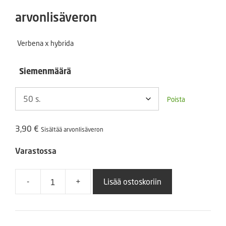
3,90 €
arvonlisäveron
-
Verbena x hybrida
11,90 €
Siemenmäärä
Poista
3,90
€
Sisältää arvonlisäveron
Varastossa
-
+
Lisää ostoskoriin
Tarhaverbena
Quartz
XP
Silver