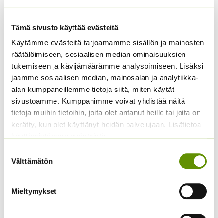
Tämä sivusto käyttää evästeitä
Käytämme evästeitä tarjoamamme sisällön ja mainosten
räätälöimiseen, sosiaalisen median ominaisuuksien
tukemiseen ja kävijämäärämme analysoimiseen. Lisäksi
jaamme sosiaalisen median, mainosalan ja analytiikka-
Jättipoimulehti Thriller
alan kumppaneillemme tietoja siitä, miten käytät
Hintaluokka:
3,50
€
–
14,00
€
sivustoamme. Kumppanimme voivat yhdistää näitä
Sisältää
3,50 €
arvonlisäveron
tietoja muihin tietoihin, joita olet antanut heille tai joita on
Kiinanasteri Fan Deep
-
Rose
kerätty, kun olet käyttänyt heidän palvelujaan. Lisätietoa
14,00 €
käyttämistämme evästeistä
Hintaluokka:
2,90
€
–
8,00
€
Sisältää
2,90 €
arvonlisäveron
Suostumuksen
-
Välttämätön
valinta
8,00 €
Mieltymykset