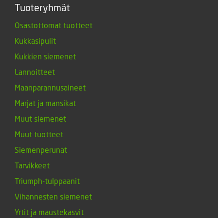
Tuoteryhmät
Osastottomat tuotteet
Kukkasipulit
Kukkien siemenet
Lannoitteet
Maanparannusaineet
Marjat ja mansikat
Muut siemenet
Muut tuotteet
Siemenperunat
Tarvikkeet
Triumph-tulppaanit
Vihannesten siemenet
Yrtit ja maustekasvit